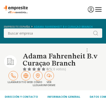
EMPRESITE ESPAÑA
ADAMA FAHRENHEIT B.V CURAÇAO BRANCH
Buscar
Adama Fahrenheit B.v
Curaçao Branch
0
/5
( 0 votos)
LLAMAR
SITIO WEB
CÓMO
VER
LLEGAR
INFORME
DIRECCIÓN Y CONTACTO
INFORMACIÓN GENERAL
DATOS COM