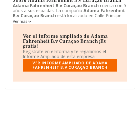
Sobre Adama Fahrenheit B.v Curaçao Branch
Adama Fahrenheit B.v Curaçao Branch
cuenta con 5
años a sus espaldas. La compañía
Adama Fahrenheit
B.v Curaçao Branch
está localizada en Calle Principe
de Vergara, 110.
Adama Fahrenheit B.v Curaçao
Ver más
Branch
tiene un modelo de sociedad Otras entidades
extranjeras.
Ver el informe ampliado de Adama
Fahrenheit B.v Curaçao Branch ¡Es
gratis!
Regístrate en eInforma y te regalamos el
Informe Ampliado de esta empresa.
VER INFORME AMPLIADO DE ADAMA
FAHRENHEIT B.V CURAÇAO BRANCH