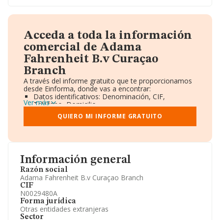
Acceda a toda la información
comercial de Adama
Fahrenheit B.v Curaçao
Branch
A través del informe gratuito que te proporcionamos
desde Einforma, donde vas a encontrar:
Datos identificativos: Denominación, CIF,
Ver más
Teléfono, Domicilio.
Informe Mercantil Completo (BORME).
QUIERO MI INFORME GRATUITO
Gráficos de Evolución Ventas y Empleados.
Consejo de Administración y Administradores.
Directivos y Ejecutivos.
Accionistas.
Participaciones y Vinculaciones en otras empresas.
Información general
Artículos de prensa publicados sobre la empresa.
Información oficial y registral complementaria.
Razón social
Adama Fahrenheit B.v Curaçao Branch
CIF
N0029480A
Forma jurídica
Otras entidades extranjeras
Sector