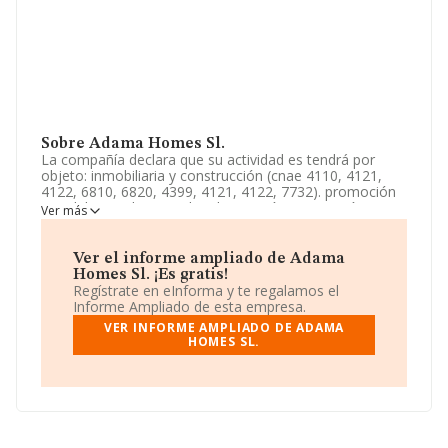
Sobre Adama Homes Sl.
La compañía declara que su actividad es tendrá por
objeto: inmobiliaria y construcción (cnae 4110, 4121,
4122, 6810, 6820, 4399, 4121, 4122, 7732). promoción
inmobiliaria relativas a la urbanización, promoción y
Ver más
construcción inmobiliaria. compraventa de bienes
inmobiliarios por cuenta propia o por cuenta de
terceros. arrendamiento. La sociedad está registrada
Ver el informe ampliado de Adama
como Sociedad Limitada. La actividad de referencia
Homes Sl. ¡Es gratis!
CNAE corresponde a '%cnae%', cuyo Código es 4101.
Regístrate en eInforma y te regalamos el
La sociedad no tiene actividad en mercados exteriores.
Informe Ampliado de esta empresa.
VER INFORME AMPLIADO DE ADAMA
Según la Recomendación 2003/361/CE de la Comisión,
HOMES SL.
de 6 de mayo de 2003, sobre la definición de
microempresas, pequeñas y medianas empresas, la
compañía entra en la categoría de microempresas.
Según los datos a disposición de INFORMA, ha tenido
un número de empleados por debajo de la media de
sector.