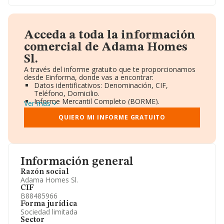
Acceda a toda la información
comercial de Adama Homes
Sl.
A través del informe gratuito que te proporcionamos
desde Einforma, donde vas a encontrar:
Datos identificativos: Denominación, CIF,
Teléfono, Domicilio.
Informe Mercantil Completo (BORME).
Ver más
Gráficos de Evolución Ventas y Empleados.
Consejo de Administración y Administradores.
QUIERO MI INFORME GRATUITO
Directivos y Ejecutivos.
Accionistas.
Participaciones y Vinculaciones en otras empresas.
Artículos de prensa publicados sobre la empresa.
Información oficial y registral complementaria.
Información general
Razón social
Adama Homes Sl.
CIF
B88485966
Forma jurídica
Sociedad limitada
Sector