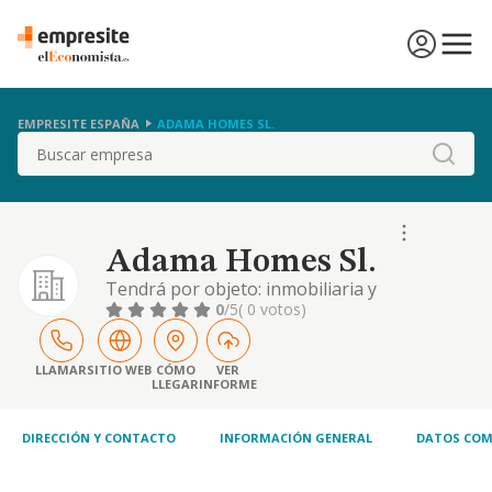
EMPRESITE ESPAÑA
ADAMA HOMES SL.
Buscar
Adama Homes Sl.
Tendrá por objeto: inmobiliaria y
construccion (cnae 4110, 4121, 4122, 6810,
0
/5
( 0 votos)
6820, 4399, 4121, 4122, 7732). promoción
inmobiliaria relativas a la urbanización,
promoción y construcción inmobiliaria.
LLAMAR
SITIO WEB
CÓMO
VER
LLEGAR
INFORME
compraventa de bienes inmobiliarios por
cuenta propia o por cuenta de terceros.
arrendamiento..
DIRECCIÓN Y CONTACTO
INFORMACIÓN GENERAL
DATOS COM