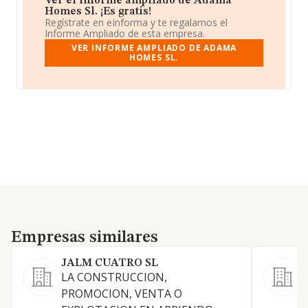
Ver el informe ampliado de Adama
Homes Sl. ¡Es gratis!
Regístrate en eInforma y te regalamos el
Informe Ampliado de esta empresa.
VER INFORME AMPLIADO DE ADAMA
HOMES SL.
Empresas similares
Empresas similares
JALM CUATRO SL
M
LA CONSTRUCCION,
L
PROMOCION, VENTA O