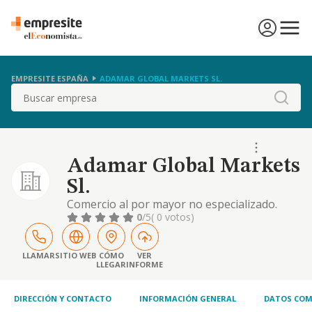
EMPRESITE ESPAÑA
ADAMAR GLOBAL MARKETS SL.
Buscar
Adamar Global Markets
Sl.
Comercio al por mayor no especializado.
otras actividades: importación, exportación,
0
/5
( 0 votos)
compra-venta, distribución o intermediación
de todo tipo de mercancías no perecederas,
principalmente, electrónicas. las actividades
LLAMAR
SITIO WEB
CÓMO
VER
LLEGAR
INFORME
enumeradas también podrán ser
desarrolladas por la sociedad total o
parcialmente.
DIRECCIÓN Y CONTACTO
INFORMACIÓN GENERAL
DATOS COM