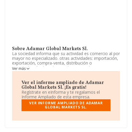
Sobre Adamar Global Markets Sl.
La sociedad informa que su actividad es comercio al por
mayor no especializado. otras actividades: importación,
exportación, compra-venta, distribución o
intermediación de todo tipo de mercancías no
Ver más
perecederas, principalmente, electrónicas. las
actividades enumeradas también podrán ser
desarrolladas por la sociedad total o parcialmente. La
Ver el informe ampliado de Adamar
empresa es una Sociedad Limitada. Su actividad CNAE
Global Markets Sl. ¡Es gratis!
es 'Comercio al por mayor no especializado' con código
Regístrate en eInforma y te regalamos el
4690. La empresa realiza actividad internacional tanto
Informe Ampliado de esta empresa.
de importación como exportación.
VER INFORME AMPLIADO DE ADAMAR
GLOBAL MARKETS SL.
La sociedad
Adamar Global Markets S.L
, con número
de identificación fiscal B01873249, tiene su domicilio
social establecido en Calle Andalucia núm. 2 Loc 3,
(28850), Torrejón De Ardoz, Madrid.