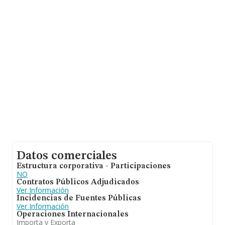
Con los datos a disposición de INFORMA sobre 27.708
empresas pertenecientes al sector, a nivel nacional la
facturación asciende a 14.513 millones de euros y el
promedio de la facturación de ventas entre todas las
compañías asciende a los 523 mil euros. En cuanto a la
información relativa a la provincia de Madrid, en la base
de datos de INFORMA aparecen 7248 empresas, con
ventas de hasta 4.117 millones de euros. Para aportar
ulterior información de interés en el ámbito sectorial, la
antigüedad desde la constitución es de 17 años. La
media de empleados es de 2.
Datos comerciales
Estructura corporativa - Participaciones
NO
Contratos Públicos Adjudicados
Ver Información
Incidencias de Fuentes Públicas
Ver Información
Operaciones Internacionales
Importa y Exporta