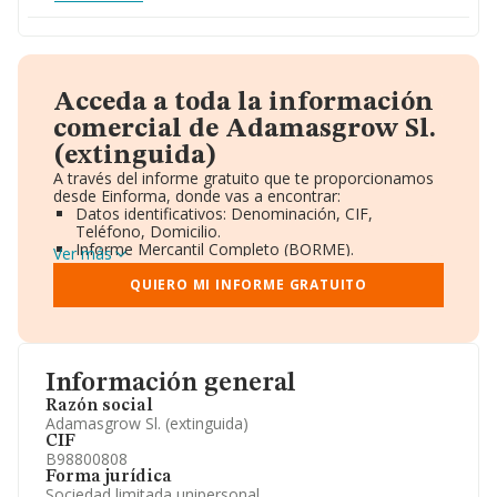
Acceda a toda la información
comercial de Adamasgrow Sl.
(extinguida)
A través del informe gratuito que te proporcionamos
desde Einforma, donde vas a encontrar:
Datos identificativos: Denominación, CIF,
Teléfono, Domicilio.
Informe Mercantil Completo (BORME).
Ver más
Gráficos de Evolución Ventas y Empleados.
Consejo de Administración y Administradores.
QUIERO MI INFORME GRATUITO
Directivos y Ejecutivos.
Accionistas.
Participaciones y Vinculaciones en otras empresas.
Artículos de prensa publicados sobre la empresa.
Información oficial y registral complementaria.
Información general
Razón social
Adamasgrow Sl. (extinguida)
CIF
B98800808
Forma jurídica
Sociedad limitada unipersonal