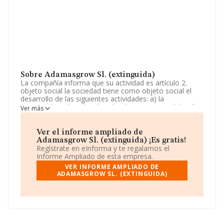
Sobre Adamasgrow Sl. (extinguida)
La compañía informa que su actividad es artículo 2.
objeto social la sociedad tiene como objeto social el
desarrollo de las siguientes actividades: a) la
comercialización y distribución al por mayor y al detalle,
Ver más
importación y exportación, y venta de prendas textiles
de yoga, fitness y cualquier otra disciplina deportiva, así
como cuales. La empresa es una Sociedad Limitada. Su
Ver el informe ampliado de
actividad CNAE es 'Comercio al por mayor de prendas
Adamasgrow Sl. (extinguida) ¡Es gratis!
de vestir y calzado' con código 4642. No realiza
Regístrate en eInforma y te regalamos el
actividad de importación y/o exportación.
Informe Ampliado de esta empresa.
VER INFORME AMPLIADO DE
La empresa española
Adamasgrow S.L. (extinguida)
,
ADAMASGROW SL. (EXTINGUIDA)
con número de identificación fiscal B98800808, está
situada en Calle Isabel La Catolica Ed Condes De Buñol
núm. 8, (46004), en el municipio de Valencia, Comunidad
Valenciana.
En relación con el sector y disponiendo de los datos de