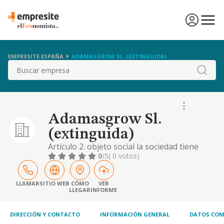
EMPRESITE ESPAÑA
ADAMASGROW SL. (EXTINGUIDA)
Buscar
Adamasgrow Sl.
(extinguida)
Artículo 2. objeto social la sociedad tiene
como objeto social el desarrollo de las
0
/5
( 0 votos)
siguientes actividades: a) la comercialización
y distribución al por mayor y al detalle,
importación y exportación, y venta de
LLAMAR
SITIO WEB
CÓMO
VER
LLEGAR
INFORME
prendas textiles de yoga, fitness y cualquier
otra disciplina deportiva, así como cuales
DIRECCIÓN Y CONTACTO
INFORMACIÓN GENERAL
DATOS COM