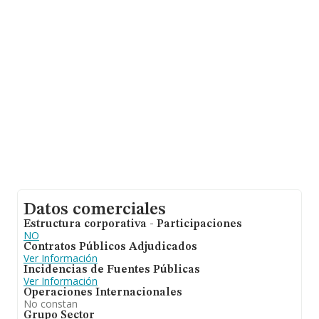
hasta 19.519 empresas, la facturación en el ámbito
nacional alcanza los 34.554 millones de euros y el
promedio de la facturación de ventas entre todas las
compañías asciende a los 1 millón de euros. Respecto a
la información de la provincia (hablamos de Valencia),
en la base de datos INFORMA constan 1063 empresas,
con ventas de 320 millones de euros. Finalmente, para
completar los datos de sector la antigüedad alcanza los
17 años desde la constitución. La media de empleados
de las empresas es de 4.
Datos comerciales
Estructura corporativa - Participaciones
NO
Contratos Públicos Adjudicados
Ver Información
Incidencias de Fuentes Públicas
Ver Información
Operaciones Internacionales
No constan
Grupo Sector