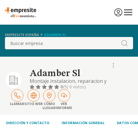
EMPRESITE ESPAÑA
ADAMBER SL
Buscar
Adamber Sl
Montaje instalacion, reparacion y
mantenimiento de sistemas de frio, calor y
0
/5
( 0 votos)
acondicionamiento de aire.
LLAMAR
SITIO WEB
CÓMO
VER
LLEGAR
INFORME
DIRECCIÓN Y CONTACTO
INFORMACIÓN GENERAL
DATOS COM