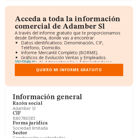
Acceda a toda la información
comercial de Adamber Sl
A través del informe gratuito que te proporcionamos
desde Einforma, donde vas a encontrar:
Datos identificativos: Denominación, CIF,
Teléfono, Domicilio.
Informe Mercantil Completo (BORME).
Gráficos de Evolución Ventas y Empleados.
Ver más
Consejo de Administración y Administradores.
Directivos y Ejecutivos.
QUIERO MI INFORME GRATUITO
Accionistas.
Participaciones y Vinculaciones en otras empresas.
Artículos de prensa publicados sobre la empresa.
Información oficial y registral complementaria.
Información general
Razón social
Adamber Sl
CIF
B80786585
Forma jurídica
Sociedad limitada
Sector
Construcción y actividades