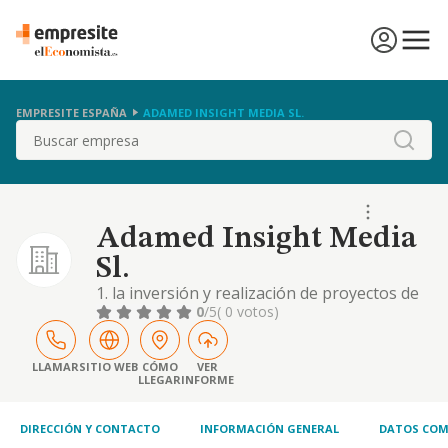
EMPRESITE ESPAÑA
ADAMED INSIGHT MEDIA SL.
Buscar
Adamed Insight Media
Sl.
1. la inversión y realización de proyectos de
inversión, especialmente en materia de
0
/5
( 0 votos)
nuevas tecnologías y marketing, así como la
adquisición de valores mobiliarios y
participaciones societarias, todo ello por
LLAMAR
SITIO WEB
CÓMO
VER
LLEGAR
INFORME
cuenta propia. 2. la gestión de patrimonios
propios. 3. la realización de estudios ..
DIRECCIÓN Y CONTACTO
INFORMACIÓN GENERAL
DATOS COM