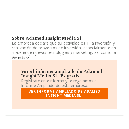
Sobre Adamed Insight Media Sl.
La empresa declara que su actividad es 1. la inversión y
realización de proyectos de inversión, especialmente en
materia de nuevas tecnologías y marketing, así como la
adquisición de valores mobiliarios y participaciones
Ver más
societarias, todo ello por cuenta propia. 2. la gestión de
patrimonios propios. 3. la realización de estudios. La
empresa es una Sociedad Limitada. Tiene CNAE: 6499 -
Ver el informe ampliado de Adamed
'Otros servicios financieros, excepto seguros y fondos
Insight Media Sl. ¡Es gratis!
de pensiones n.c.o.p.'. La empresa no tiene actividad en
Regístrate en eInforma y te regalamos el
mercados exteriores.
Informe Ampliado de esta empresa.
VER INFORME AMPLIADO DE ADAMED
La empresa
Adamed Insight Media S.L
, CIF
INSIGHT MEDIA SL.
B87767851, está situada en Calle Edgar Neville núm. 17
Piso 5, (28020), en el municipio de Madrid, Madrid.
En base a la información de la que dispone INFORMA
sobre 8.130 compañías, la facturación en el ámbito
nacional alcanza los 12.547 millones de euros y la media
entre todas las compañías es de 1 millón de euros de