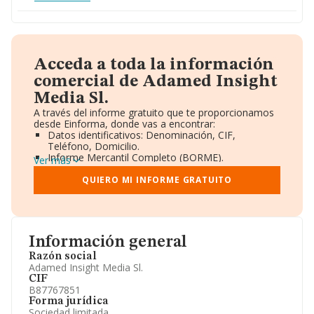
Acceda a toda la información
comercial de Adamed Insight
Media Sl.
A través del informe gratuito que te proporcionamos
desde Einforma, donde vas a encontrar:
Datos identificativos: Denominación, CIF,
Teléfono, Domicilio.
Informe Mercantil Completo (BORME).
Ver más
Gráficos de Evolución Ventas y Empleados.
Consejo de Administración y Administradores.
QUIERO MI INFORME GRATUITO
Directivos y Ejecutivos.
Accionistas.
Participaciones y Vinculaciones en otras empresas.
Artículos de prensa publicados sobre la empresa.
Información oficial y registral complementaria.
Información general
Razón social
Adamed Insight Media Sl.
CIF
B87767851
Forma jurídica
Sociedad limitada