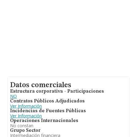
ventas. Respecto a la información de la provincia
(hablamos de Madrid), en la base de datos INFORMA
constan 3364 empresas, con ventas de hasta 8.931
millones de euros. Para aportar ulterior información de
interés en el ámbito sectorial, los empleados de media
son 2. La media de antigüedad desde la constitución es
de 13 años.
Datos comerciales
Estructura corporativa - Participaciones
NO
Contratos Públicos Adjudicados
Ver Información
Incidencias de Fuentes Públicas
Ver Información
Operaciones Internacionales
No constan
Grupo Sector
Intermediación financiera