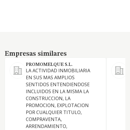
Empresas similares
Empresas similares
PROMOMELQUE S.L.
I
LA ACTIVIDAD INMOBILIARIA
I
EN SUS MAS AMPLIOS
d
SENTIDOS ENTENDIENDOSE
P
INCLUIDOS EN LA MISMA LA
i
CONSTRUCCION, LA
o
PROMOCION, EXPLOTACION
P
POR CUALQUIER TITULO,
E
COMPRAVENTA,
a
ARRENDAMIENTO,
P