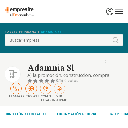
EMPRESITE ESPAÑA
ADAMNIA SL
Buscar
Adamnia Sl
A) la promoción, construcción, compra,
venta y arrendamiento de bienes inmuebles
0
/5
( 0 votos)
por cuenta propia. b) la ejecución por sí o
por terceros de cualesquiera obras de todo
tipo, tanto públicas como privadas, así como
LLAMAR
SITIO WEB
CÓMO
VER
LLEGAR
INFORME
la excavación y explanación de todo tipo de
terrenos
DIRECCIÓN Y CONTACTO
INFORMACIÓN GENERAL
DATOS COM