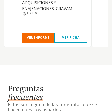
ADQUISICIONES Y
i
ENAJENACIONES, GRAVAM
p
TOLEDO
g
a
VER INFORME
VER FICHA
Preguntas
frecuentes
Estas son alguna de las preguntas que se
hacen nuestros usuarios