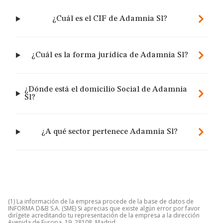
¿Cuál es el CIF de Adamnia Sl?
¿Cuál es la forma jurídica de Adamnia Sl?
¿Dónde está el domicilio Social de Adamnia
Sl?
¿A qué sector pertenece Adamnia Sl?
(1) La información de la empresa procede de la base de datos de
INFORMA D&B S.A. (SME) Si aprecias que existe algún error por favor
dirígete acreditando tu representación de la empresa a la dirección
Avenida de Europa, 19, 28108, Madrid.