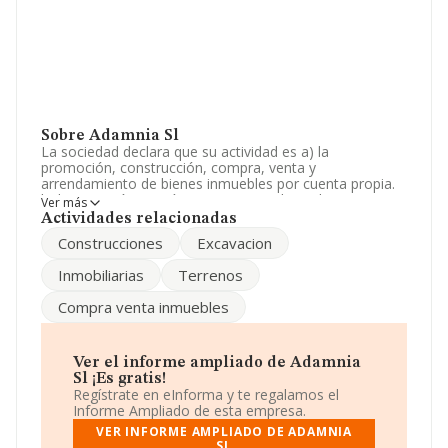
Sobre Adamnia Sl
La sociedad declara que su actividad es a) la
promoción, construcción, compra, venta y
arrendamiento de bienes inmuebles por cuenta propia.
b) la ejecución por sí o por terceros de cualesquiera
Ver más
obras de todo tipo, tanto públicas como privadas, así
Actividades relacionadas
como la excavación y explanación de todo tipo de
Construcciones
Excavacion
terrenos. La empresa es una Sociedad Limitada. La
actividad de referencia CNAE corresponde a '%cnae%',
Inmobiliarias
Terrenos
cuyo Código es 6812. La sociedad no tiene actividad en
mercados exteriores.
Compra venta inmuebles
La sociedad
Adamnia S.L
, CIF B45745429, tiene
domicilio fiscal en Carretera Cm-4010 Km 9, (45220), en
el municipio de Yeles, en Toledo, Castilla-la Mancha.
Ver el informe ampliado de Adamnia
Sl ¡Es gratis!
Con los datos a disposición de INFORMA sobre 231.218
Regístrate en eInforma y te regalamos el
empresas pertenecientes al sector, la facturación en el
Informe Ampliado de esta empresa.
ámbito nacional alcanza los 29.817 millones de euros y
VER INFORME AMPLIADO DE ADAMNIA
el promedio de la facturación de ventas entre todas las
SL