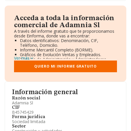
Acceda a toda la información
comercial de Adamnia Sl
A través del informe gratuito que te proporcionamos
desde Einforma, donde vas a encontrar:
Datos identificativos: Denominación, CIF,
Teléfono, Domicilio.
Informe Mercantil Completo (BORME).
Gráficos de Evolución Ventas y Empleados.
Ver más
Consejo de Administración y Administradores.
Directivos y Ejecutivos.
QUIERO MI INFORME GRATUITO
Accionistas.
Participaciones y Vinculaciones en otras empresas.
Artículos de prensa publicados sobre la empresa.
Información oficial y registral complementaria.
Información general
Razón social
Adamnia Sl
CIF
B45745429
Forma jurídica
Sociedad limitada
Sector
Construcción y actividades