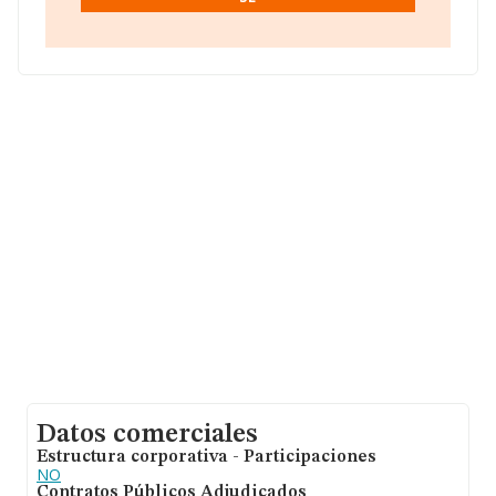
compañías asciende a los 128 mil euros. Respecto a la
información de la provincia (hablamos de Toledo), en la
base de datos INFORMA constan 2425 empresas, con
ventas de hasta 171 millones de euros. Con el fin de
ampliar la información relativa a las compañías, la
antigüedad alcanza los 20 años desde la constitución.
La media de empleados es de 1.
Datos comerciales
Estructura corporativa - Participaciones
NO
Contratos Públicos Adjudicados