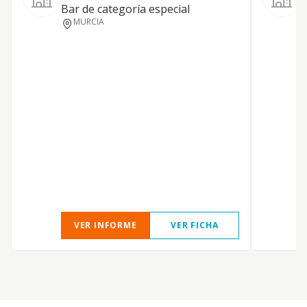
Bar de categoría especial
MURCIA
C
VER INFORME
VER FICHA