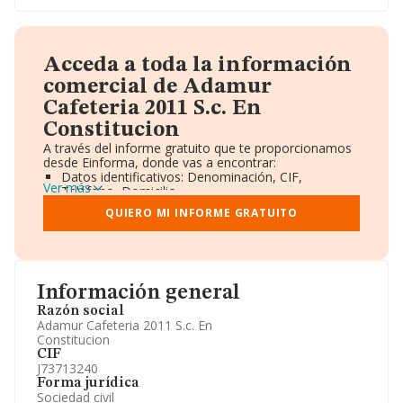
Acceda a toda la información
comercial de Adamur
Cafeteria 2011 S.c. En
Constitucion
A través del informe gratuito que te proporcionamos
desde Einforma, donde vas a encontrar:
Datos identificativos: Denominación, CIF,
Ver más
Teléfono, Domicilio.
Informe Mercantil Completo (BORME).
QUIERO MI INFORME GRATUITO
Gráficos de Evolución Ventas y Empleados.
Consejo de Administración y Administradores.
Directivos y Ejecutivos.
Accionistas.
Participaciones y Vinculaciones en otras empresas.
Información general
Artículos de prensa publicados sobre la empresa.
Información oficial y registral complementaria.
Razón social
Adamur Cafeteria 2011 S.c. En
Constitucion
CIF
J73713240
Forma jurídica
Sociedad civil