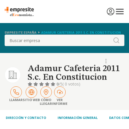
EMPRESITE ESPAÑA
ADAMUR CAFETERIA 2011 S.C. EN CONSTITUCION
Buscar
Adamur Cafeteria 2011
S.c. En Constitucion
0
/5
( 0 votos)
LLAMAR
SITIO WEB
CÓMO
VER
LLEGAR
INFORME
DIRECCIÓN Y CONTACTO
INFORMACIÓN GENERAL
DATOS COM