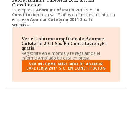
Sobre Adamur Cafeteria 2011 S.c. En
Constitucion
La empresa
Adamur Cafeteria 2011 S.c. En
Constitucion
lleva ya 15 años en funcionamiento. La
empresa
Adamur Cafeteria 2011 S.c. En
Constitucion
sita en Calle Alguazas, 3, Murcia, Murcia.
Ver más
La actividad CNAE de esta compañía es 5630 - Servicios
de bebidas. La emprea
Adamur Cafeteria 2011 S.c. En
Constitucion
se registra como Sociedad civil.
Ver el informe ampliado de Adamur
Cafeteria 2011 S.c. En Constitucion ¡Es
gratis!
Regístrate en eInforma y te regalamos el
Informe Ampliado de esta empresa.
VER INFORME AMPLIADO DE ADAMUR
CAFETERIA 2011 S.C. EN CONSTITUCION