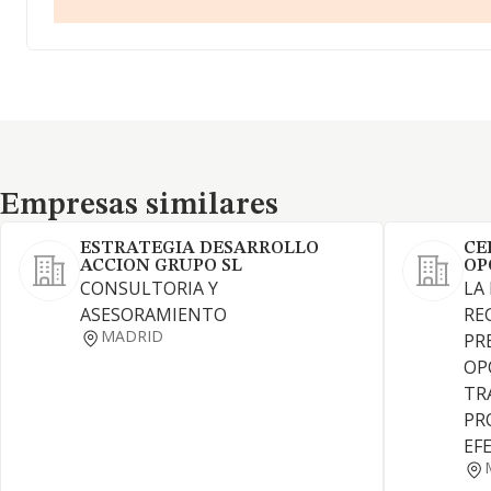
Empresas similares
Empresas similares
ESTRATEGIA DESARROLLO
CE
ACCION GRUPO SL
OP
CONSULTORIA Y
LA
ASESORAMIENTO
RE
MADRID
PR
OP
TR
PR
EF