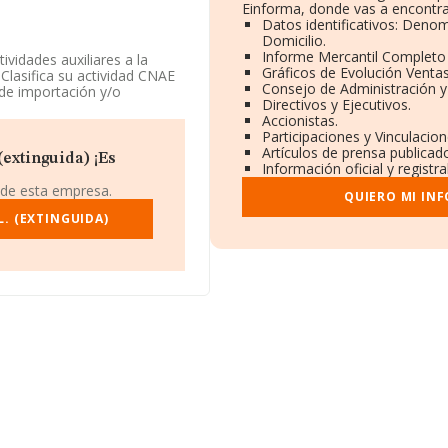
Einforma, donde vas a encontra
Datos identificativos: Denom
Domicilio.
Informe Mercantil Complet
ividades auxiliares a la
Gráficos de Evolución Venta
Clasifica su actividad CNAE
Consejo de Administración y
 de importación y/o
Directivos y Ejecutivos.
Accionistas.
Participaciones y Vinculacio
está situada en Calle Del
Artículos de prensa publicad
extinguida) ¡Es
Información oficial y registr
4 compañías, a nivel
 de esta empresa.
QUIERO MI IN
edia entre todas las
 información sobre Madrid,
. (EXTINGUIDA)
entas de hasta 1.380
r la antigüedad alcanza los
presas es de 3.