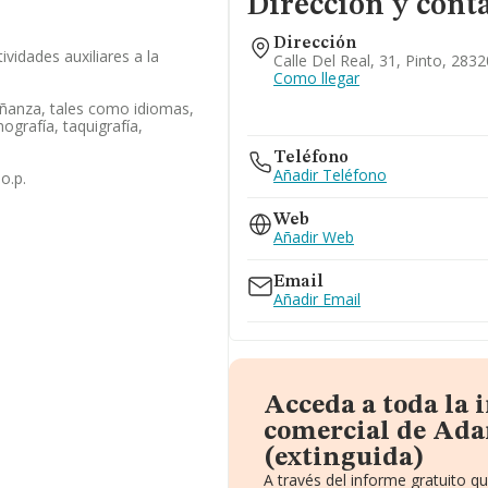
Dirección y cont
Dirección
ividades auxiliares a la
Calle Del Real, 31, Pinto, 283
Como llegar
eñanza, tales como idiomas,
ografía, taquigrafía,
Teléfono
Añadir Teléfono
o.p.
Web
Añadir Web
Email
Añadir Email
Acceda a toda la
comercial de Ada
(extinguida)
A través del informe gratuito 