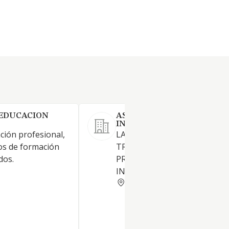
 EDUCACION
ASESORAMIENTO LINGUIS
INTEGRAL SL
ción profesional,
LA REALIZACION DE
os de formación
TRADUCCIONES DE IDIOMAS 
dos.
PRESTACION DE SERVICIOS 
INTERPRETES
MADRID