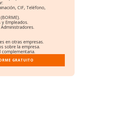
r:
inación, CIF, Teléfono,
o (BORME).
s y Empleados.
 Administradores.
nes en otras empresas.
os sobre la empresa.
al complementaria.
FORME GRATUITO