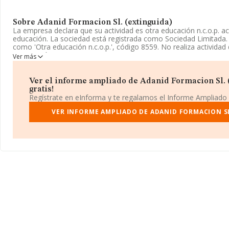
Sobre Adanid Formacion Sl. (extinguida)
La empresa declara que su actividad es otra educación n.c.o.p. act
educación. La sociedad está registrada como Sociedad Limitada. 
como 'Otra educación n.c.o.p.', código 8559. No realiza actividad
exportación.
Ver más
La sociedad
Adanid Formacion S.L. (extinguida)
, B87848420, 
Real núm. 31, (28320), en el municipio de Pinto, Madrid.
Ver el informe ampliado de Adanid Formacion Sl. (
gratis!
En base a la información de la que dispone INFORMA sobre 27.78
Regístrate en eInforma y te regalamos el Informe Ampliado
nacional la facturación asciende a 4.215 millones de euros y la m
compañías es de 151 mil euros de ventas. Teniendo en cuenta la
VER INFORME AMPLIADO DE ADANID FORMACION SL
en la base de datos de INFORMA aparecen 7598 empresas, con v
millones de euros. Finalmente, para completar los datos de secto
14 años desde la constitución. La media de empleados de las em