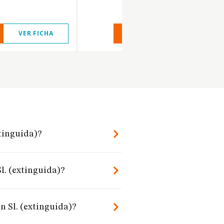
VER FICHA
VER INFORME
VER FIC
tinguida)?
l. (extinguida)?
n Sl. (extinguida)?