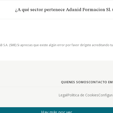
¿A qué sector pertenece Adanid Formacion Sl. 
.A. (SME) Si aprecias que existe algún error por favor dirígete acreditando t
QUIENES SOMOS
CONTACTO EM
Legal
Politica de Cookies
Configur
Hay más por ver