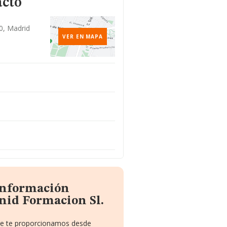
acto
20, Madrid
VER EN MAPA
 información
nid Formacion Sl.
que te proporcionamos desde