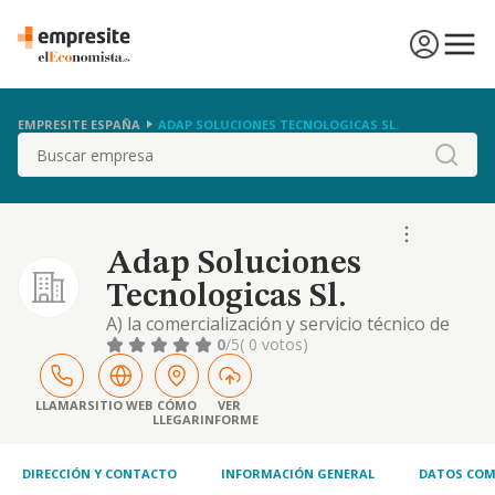
EMPRESITE ESPAÑA
ADAP SOLUCIONES TECNOLOGICAS SL.
Buscar
Adap Soluciones
Tecnologicas Sl.
A) la comercialización y servicio técnico de
equipos y material informático y de oficina,
0
/5
( 0 votos)
tanto de maquinaria (hardware), como de
aplicaciones informáticas (software) (cnae
4741); b) la producción propia de
LLAMAR
SITIO WEB
CÓMO
VER
LLEGAR
INFORME
aplicaciones informáticas y el desarrollo de
programas con fines comerciales (cnae
5821); c)
DIRECCIÓN Y CONTACTO
INFORMACIÓN GENERAL
DATOS COM