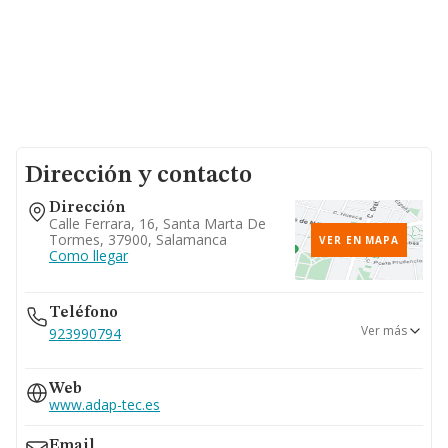
Dirección y contacto
Dirección
Calle Ferrara, 16, Santa Marta De
Tormes, 37900, Salamanca
VER EN MAPA
Como llegar
Teléfono
Ver más
923990794
609...
Web
Ver teléfono 609...
www.adap-tec.es
Email