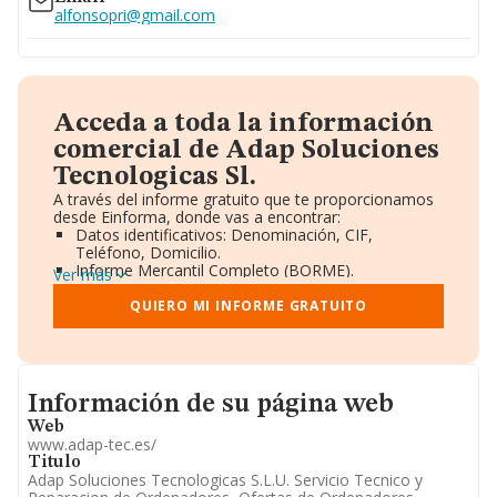
alfonsopri@gmail.com
Acceda a toda la información
comercial de Adap Soluciones
Tecnologicas Sl.
A través del informe gratuito que te proporcionamos
desde Einforma, donde vas a encontrar:
Datos identificativos: Denominación, CIF,
Teléfono, Domicilio.
Informe Mercantil Completo (BORME).
Ver más
Gráficos de Evolución Ventas y Empleados.
Consejo de Administración y Administradores.
QUIERO MI INFORME GRATUITO
Directivos y Ejecutivos.
Accionistas.
Participaciones y Vinculaciones en otras empresas.
Artículos de prensa publicados sobre la empresa.
Informacion de su página web
Información oficial y registral complementaria.
Información de su página web
Web
www.adap-tec.es/
Titulo
Adap Soluciones Tecnologicas S.L.U. Servicio Tecnico y