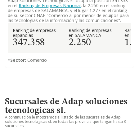
Adap Soluciones Tecnologicas Sl. ocupa la posición 347.358
en el
Ranking de Empresas Nacional
, la 2.250 en el ranking
de empresas de SALAMANCA, y el lugar 1.277 en el ranking
de su sector CNAE "Comercio al por menor de equipos para
las tecnologías de la información y las comunicaciones".
Ranking de empresas
Ranking de empresas
Rankin
españolas
en SALAMANCA
en el 
347.358
2.250
1.2
*
Sector:
Comercio
Sucursales de Adap soluciones
tecnologicas sl.
A continuación le mostramos el listado de las sucursales de Adap
soluciones tecnologicas sl. en todas las provincia que tengan hasta 3
sucursales.