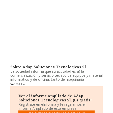
Sobre Adap Soluciones Tecnologicas Sl.
La sociedad informa que su actividad es a) la
comercialización y servicio técnico de equipos y material
informático y de oficina, tanto de maquinaria
(hardware), como de aplicaciones informáticas
Ver más
(software) (cnae 4741); b) la producción propia de
aplicaciones informáticas y el desarrollo de programas
con fines comerciales (cnae 5821); c). La empresa está
Ver el informe ampliado de Adap
registrada como Sociedad Limitada. Clasifica su
Soluciones Tecnologicas Sl. ¡Es gratis!
actividad CNAE como '%cnae%', código 4740. La
Regístrate en eInforma y te regalamos el
sociedad no tiene actividad en mercados exteriores.
Informe Ampliado de esta empresa.