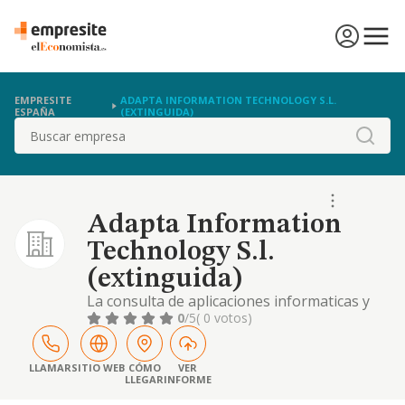
EMPRESITE
ADAPTA INFORMATION TECHNOLOGY S.L.
ESPAÑA
(EXTINGUIDA)
Buscar
Adapta Information
Technology S.l.
(extinguida)
La consulta de aplicaciones informaticas y
suministro de programas y de equipos
0
/5
( 0 votos)
informaticos
LLAMAR
SITIO WEB
CÓMO
VER
LLEGAR
INFORME