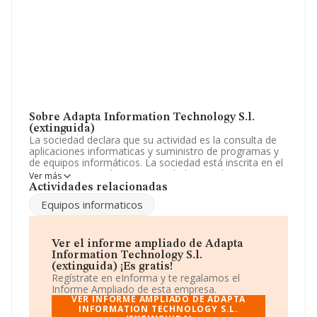
Sobre Adapta Information Technology S.l.
(extinguida)
La sociedad declara que su actividad es la consulta de
aplicaciones informaticas y suministro de programas y
de equipos informáticos. La sociedad está inscrita en el
Registro Mercantil como Sociedad Limitada. Su
Ver más
actividad CNAE es '%cnae%' con código 6290. No
Actividades relacionadas
realiza actividad de importación y/o exportación.
Equipos informaticos
En relación con la productividad en 2019, el total de
ventas registradas se ha mantenido igual que el año
anterior.
Ver el informe ampliado de Adapta
Information Technology S.l.
La sociedad española
Adapta Information
(extinguida) ¡Es gratis!
Technology S.L. (extinguida)
, CIF B63751549, se
Regístrate en eInforma y te regalamos el
encuentra en Calle Can Segalar 1 Pta. 2 núm. 18 20 P,
Informe Ampliado de esta empresa.
(08014), Barcelona, Cataluña.
VER INFORME AMPLIADO DE ADAPTA
INFORMATION TECHNOLOGY S.L.