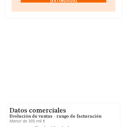
(EXTINGUIDA)
En base a la información de la que dispone INFORMA
sobre 18.154 compañías, la facturación en el ámbito
nacional alcanza los 23.371 millones de euros y el
promedio de la facturación de ventas entre todas las
compañías asciende a los 1 millón de euros,
encontrándose la facturación de la empresa por encima
del promedio. Con el fin de ampliar la información
relativa a las compañías, la media de antigüedad desde
la constitución es de 14 años. La media de empleados
de las empresas es de 10.
Datos comerciales
Evolución de ventas - rango de facturación
Menor de 300 mil €