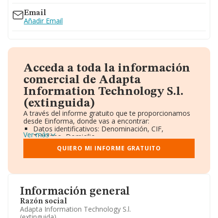
Email
Añadir Email
Acceda a toda la información
comercial de Adapta
Information Technology S.l.
(extinguida)
A través del informe gratuito que te proporcionamos
desde Einforma, donde vas a encontrar:
Datos identificativos: Denominación, CIF,
Ver más
Teléfono, Domicilio.
Informe Mercantil Completo (BORME).
QUIERO MI INFORME GRATUITO
Gráficos de Evolución Ventas y Empleados.
Consejo de Administración y Administradores.
Directivos y Ejecutivos.
Accionistas.
Participaciones y Vinculaciones en otras empresas.
Información general
Artículos de prensa publicados sobre la empresa.
Información oficial y registral complementaria.
Razón social
Adapta Information Technology S.l.
(extinguida)