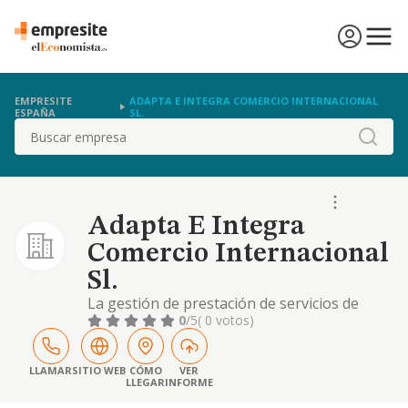
EMPRESITE
ADAPTA E INTEGRA COMERCIO INTERNACIONAL
ESPAÑA
SL.
Buscar
Adapta E Integra
Comercio Internacional
Sl.
La gestión de prestación de servicios de
asesoramiento técnico y consultoría en
0
/5
( 0 votos)
materia de comercio exterior
LLAMAR
SITIO WEB
CÓMO
VER
LLEGAR
INFORME