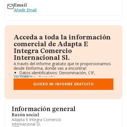
Email
Añadir Email
Acceda a toda la información
comercial de Adapta E
Integra Comercio
Internacional Sl.
A través del informe gratuito que te proporcionamos
desde Einforma, donde vas a encontrar:
Datos identificativos: Denominación, CIF,
Ver más
Teléfono, Domicilio.
Informe Mercantil Completo (BORME).
QUIERO MI INFORME GRATUITO
Gráficos de Evolución Ventas y Empleados.
Consejo de Administración y Administradores.
Directivos y Ejecutivos.
Accionistas.
Participaciones y Vinculaciones en otras empresas.
Información general
Artículos de prensa publicados sobre la empresa.
Información oficial y registral complementaria.
Razón social
Adapta E Integra Comercio
Internacional Sl.