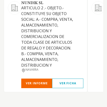
NUNDIK SL
ARTICULO 2 .- OBJETO.-
C
CONSTITUYE SU OBJETO
a
SOCIAL: A.- COMPRA, VENTA,
g
ALMACENAMIENTO,
R
DISTRIBUCION Y
a
COMERCIALIZACION DE
e
TODA CLASE DE ARTICULOS
p
DE REGALO Y DECORACION.
m
B.- COMPRA, VENTA,
c
ALMACENAMIENTO,
DISTRIBUCION Y
NAVARRA
VER INFORME
VER FICHA