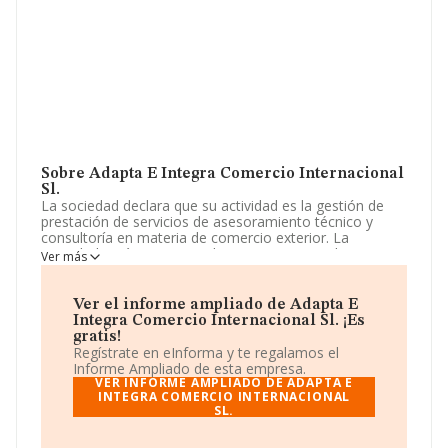
Sobre Adapta E Integra Comercio Internacional
Sl.
La sociedad declara que su actividad es la gestión de
prestación de servicios de asesoramiento técnico y
consultoría en materia de comercio exterior. La
sociedad está inscrita en el Registro Mercantil como
Ver más
Sociedad Limitada. Tiene CNAE: 7020 - '%cnae%'. La
empresa no tiene actividad en mercados exteriores.
Ver el informe ampliado de Adapta E
La plantilla ha crecido un 100% y teniendo en cuenta la
Integra Comercio Internacional Sl. ¡Es
información disponible en INFORMA, ha dispuesto de
gratis!
un número de empleados por debajo de la media de
Regístrate en eInforma y te regalamos el
sector.
Informe Ampliado de esta empresa.
VER INFORME AMPLIADO DE ADAPTA E
Para saber más puedes acceder a su página web en
INTEGRA COMERCIO INTERNACIONAL
SL.
este enlace
www.adapta-integra.es
.
La sociedad española
Adapta e Integra Comercio