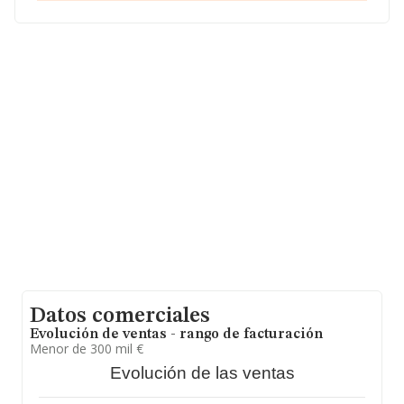
Internacional S.L
, con NIF B71310916, está situada en
Parque Tomas Caballero Ed Fuerte El Princip núm. 2,
(31006), Pamplona, Navarra.
En relación con el sector y disponiendo de los datos de
hasta 72.271 empresas, en el ámbito nacional la
facturación alcanza la cifra de 15.184 millones de euros
y se calcula un promedio de facturación de 210 mil
euros entre todas las compañías. En relación con la
información de la provincia de Navarra, en la base de
datos de INFORMA aparecen 695 empresas, con ventas
en el año 2021 de 97 millones de euros. Por último, con
el fin de ampliar la información relativa al ámbito de la
empresa, la media de antigüedad desde la constitución
es de 13 años. La media de empleados es de 2.
Datos comerciales
Evolución de ventas - rango de facturación
Menor de 300 mil €
Evolución de las ventas