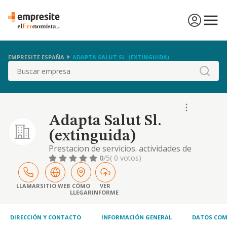
EMPRESITE ESPAÑA
ADAPTA SALUT SL. (EXTINGUIDA)
Buscar
Adapta Salut Sl.
(extinguida)
Prestacion de servicios. actividades de
gestion y administracion. servicios
0
/5
( 0 votos)
educativos, sanitarios, de ocio y
entretenimiento
LLAMAR
SITIO WEB
CÓMO
VER
LLEGAR
INFORME
DIRECCIÓN Y CONTACTO
INFORMACIÓN GENERAL
DATOS COM