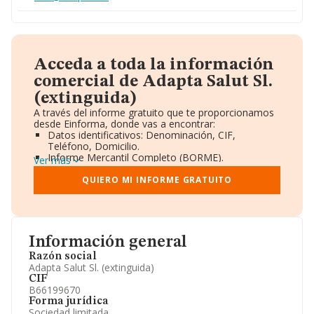
Acceda a toda la información
comercial de Adapta Salut Sl.
(extinguida)
A través del informe gratuito que te proporcionamos
desde Einforma, donde vas a encontrar:
Datos identificativos: Denominación, CIF,
Teléfono, Domicilio.
Informe Mercantil Completo (BORME).
Ver más
Gráficos de Evolución Ventas y Empleados.
Consejo de Administración y Administradores.
QUIERO MI INFORME GRATUITO
Directivos y Ejecutivos.
Accionistas.
Participaciones y Vinculaciones en otras empresas.
Artículos de prensa publicados sobre la empresa.
Información oficial y registral complementaria.
Información general
Razón social
Adapta Salut Sl. (extinguida)
CIF
B66199670
Forma jurídica
Sociedad limitada