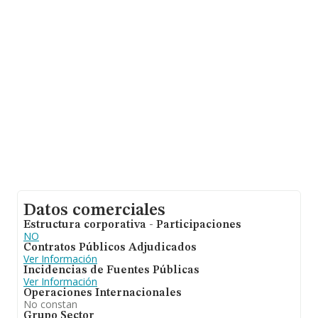
empresas pertenecientes al sector, la facturación en el
ámbito nacional alcanza los 23.269 millones de euros y
se estima que el promedio de la facturación entre todas
las empresas es de 505 mil euros. Teniendo en cuenta
la información sobre Madrid, en la base de datos
INFORMA constan 16069 empresas, cuyas ventas han
obtenido los 10.073 millones de euros. Para aportar
ulterior información de interés en el ámbito sectorial, la
media de empleados es de 1. La antigüedad alcanza los
14 años desde la constitución.
Datos comerciales
Estructura corporativa - Participaciones
NO
Contratos Públicos Adjudicados
Ver Información
Incidencias de Fuentes Públicas
Ver Información
Operaciones Internacionales
No constan
Grupo Sector