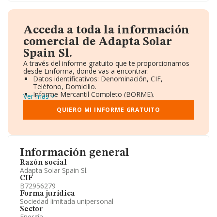
Acceda a toda la información
comercial de Adapta Solar
Spain Sl.
A través del informe gratuito que te proporcionamos
desde Einforma, donde vas a encontrar:
Datos identificativos: Denominación, CIF,
Teléfono, Domicilio.
Informe Mercantil Completo (BORME).
Ver más
Gráficos de Evolución Ventas y Empleados.
Consejo de Administración y Administradores.
QUIERO MI INFORME GRATUITO
Directivos y Ejecutivos.
Accionistas.
Participaciones y Vinculaciones en otras empresas.
Artículos de prensa publicados sobre la empresa.
Información oficial y registral complementaria.
Información general
Razón social
Adapta Solar Spain Sl.
CIF
B72956279
Forma jurídica
Sociedad limitada unipersonal
Sector
Energía