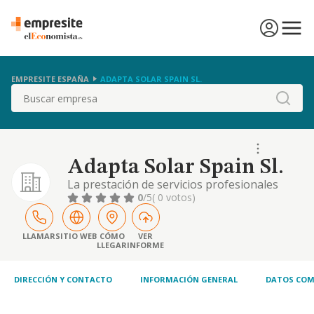
EMPRESITE ESPAÑA
ADAPTA SOLAR SPAIN SL.
Buscar
Adapta Solar Spain Sl.
La prestación de servicios profesionales
incluidos los de agencia y mediación;
0
/5
( 0 votos)
consultoría; ingeniería; arquitectura;
dirección facultativa; supervisión, control y la
gestión de trabajos, proyectos y estudios,
LLAMAR
SITIO WEB
CÓMO
VER
LLEGAR
INFORME
para la implantación de sistemas de energía
solar, tanto en instalaciones o edificaciones
DIRECCIÓN Y CONTACTO
INFORMACIÓN GENERAL
DATOS COM