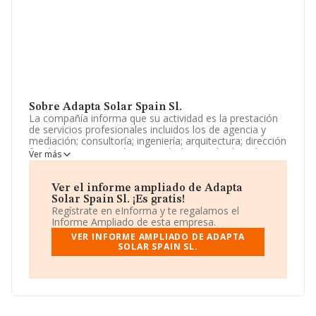
Sobre Adapta Solar Spain Sl.
La compañía informa que su actividad es la prestación
de servicios profesionales incluidos los de agencia y
mediación; consultoría; ingeniería; arquitectura; dirección
facultativa; supervisión, control y la gestión de trabajos,
Ver más
proyectos y estudios, para la implantación de sistemas
de energía solar, tanto en instalaciones o edificaciones.
La sociedad está registrada como Sociedad Limitada.
Ver el informe ampliado de Adapta
Clasifica su actividad CNAE como 'Producción de
Solar Spain Sl. ¡Es gratis!
energía eléctrica a partir de fuentes renovables', código
Regístrate en eInforma y te regalamos el
3512. No realiza actividad de importación y/o
Informe Ampliado de esta empresa.
exportación.
VER INFORME AMPLIADO DE ADAPTA
SOLAR SPAIN SL.
La compañía
Adapta Solar Spain S.L
, con número de
identificación fiscal B72956279, se encuentra en Paseo
Castellana núm. 180 Bis Piso 1 Prta Dr, (28046), Madrid,
Madrid.
Con los datos a disposición de INFORMA sobre 46.044