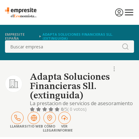
EMPRESITE
ADAPTA SOLUCIONES FINANCIERAS SLL.
ESPAÑA
(EXTINGUIDA)
Buscar
Adapta Soluciones
Financieras Sll.
(extinguida)
La prestacion de servicios de asesoramiento
fiscal, contable y economico-financiero.
0
/5
( 0 votos)
tramites de presentacion de documentacion
por cuenta de terceros, a entidades
bancarias o financieras y a entidades
LLAMAR
SITIO WEB
CÓMO
VER
LLEGAR
INFORME
aseguradoras para e