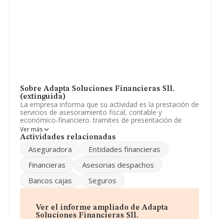
Sobre Adapta Soluciones Financieras Sll.
(extinguida)
La empresa informa que su actividad es la prestación de
servicios de asesoramiento fiscal, contable y
económico-financiero. tramites de presentación de
documentacion por cuenta de terceros, a entidades
Ver más
bancarias o financieras y a entidades aseguradoras para
Actividades relacionadas
e. La sociedad está registrada como Sociedad Limitada.
Aseguradora
Entidades financieras
Clasifica su actividad CNAE como 'Actividades de
contabilidad, teneduría de libros, auditoría y asesoría
Financieras
Asesorias despachos
fiscal', código 6920. La empresa no tiene actividad en
mercados exteriores.
Bancos cajas
Seguros
Para comunicarse con sus oficinas, el número de
teléfono es 961219398.
Ver el informe ampliado de Adapta
La sociedad española
Adapta Soluciones Financieras
Soluciones Financieras Sll.