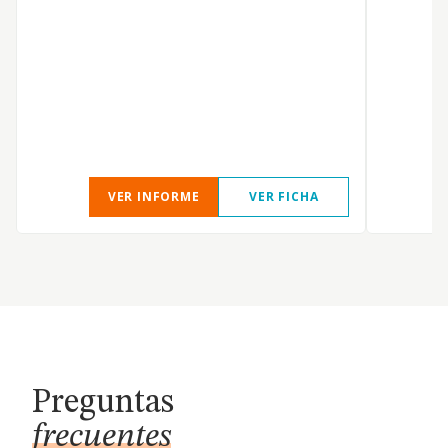
C
T
S
VER INFORME
VER FICHA
Preguntas
frecuentes