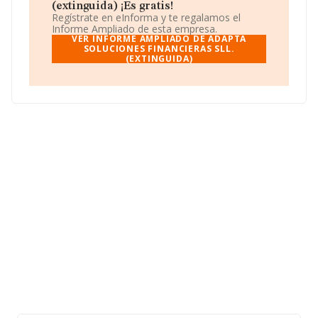
Sll. (extinguida)
, con CIF B97910087, tiene su
(extinguida) ¡Es gratis!
domicilio social establecido en Avenida Luis Vives núm.
Regístrate en eInforma y te regalamos el
10, (46460), Silla, provincia de Valencia, Comunidad
Informe Ampliado de esta empresa.
Valenciana.
VER INFORME AMPLIADO DE ADAPTA
SOLUCIONES FINANCIERAS SLL.
(EXTINGUIDA)
Con los datos a disposición de INFORMA sobre 56.819
empresas pertenecientes al sector, la facturación en el
ámbito nacional alcanza los 14.430 millones de euros y
el promedio de la facturación de ventas entre todas las
compañías asciende a los 253 mil euros. Teniendo en
cuenta la información sobre Valencia, en la base de
datos INFORMA constan 3488 empresas, cuyas ventas
han obtenido los 461 millones de euros. Por último, con
el fin de ampliar la información relativa al ámbito de la
empresa, la media de empleados de las empresas es de
3. La antigüedad alcanza los 19 años desde la
constitución.