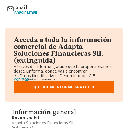
Email
Añadir Email
Acceda a toda la información
comercial de Adapta
Soluciones Financieras Sll.
(extinguida)
A través del informe gratuito que te proporcionamos
desde Einforma, donde vas a encontrar:
Datos identificativos: Denominación, CIF,
Ver más
Teléfono, Domicilio.
Informe Mercantil Completo (BORME).
QUIERO MI INFORME GRATUITO
Gráficos de Evolución Ventas y Empleados.
Consejo de Administración y Administradores.
Directivos y Ejecutivos.
Accionistas.
Participaciones y Vinculaciones en otras empresas.
Información general
Artículos de prensa publicados sobre la empresa.
Información oficial y registral complementaria.
Razón social
Adapta Soluciones Financieras Sll.
(extinguida)