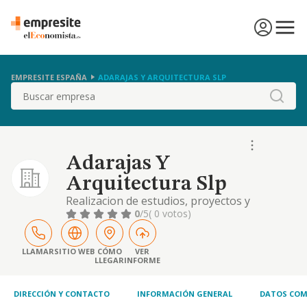
EMPRESITE ESPAÑA
ADARAJAS Y ARQUITECTURA SLP
Buscar
Adarajas Y
Arquitectura Slp
Realizacion de estudios, proyectos y
direcciones de obra, de ingenieria,
0
/5
( 0 votos)
arquitectura y urbanismo, trabajos
auxiliares necesarios toma de datos
topograficos y estudios previos, de viabilidad
LLAMAR
SITIO WEB
CÓMO
VER
LLEGAR
INFORME
e impacto ambiental.
DIRECCIÓN Y CONTACTO
INFORMACIÓN GENERAL
DATOS COM