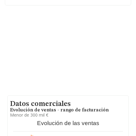
facturación alcanza la cifra de 2.682 millones de euros y
se calcula un promedio de facturación de 129 mil euros
entre todas las compañías. En relación con la
información de la provincia de Córdoba, en la base de
datos de INFORMA aparecen 178 empresas, con ventas
en el año 2013 de 6 millones de euros. Con el fin de
ampliar la información relativa a las compañías, la
media de empleados de las empresas es de 2. La
antigüedad alcanza los 17 años desde la constitución.
Datos comerciales
Evolución de ventas - rango de facturación
Menor de 300 mil €
Evolución de las ventas