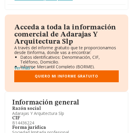
Acceda a toda la información
comercial de Adarajas Y
Arquitectura Slp
A través del informe gratuito que te proporcionamos
desde Einforma, donde vas a encontrar:
Datos identificativos: Denominación, CIF,
Teléfono, Domicilio.
Informe Mercantil Completo (BORME).
Ver más
Gráficos de Evolución Ventas y Empleados.
Consejo de Administración y Administradores.
QUIERO MI INFORME GRATUITO
Directivos y Ejecutivos.
Accionistas.
Participaciones y Vinculaciones en otras empresas.
Artículos de prensa publicados sobre la empresa.
Información oficial y registral complementaria.
Información general
Razón social
Adarajas Y Arquitectura Slp
CIF
B14436224
Forma jurídica
Sociedad limitada profesional