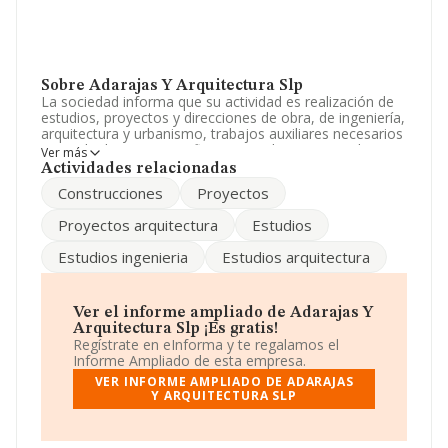
Sobre Adarajas Y Arquitectura Slp
La sociedad informa que su actividad es realización de
estudios, proyectos y direcciones de obra, de ingeniería,
arquitectura y urbanismo, trabajos auxiliares necesarios
toma de datos topograficos y estudios previos, de
Ver más
viabilidad e impacto ambiental. La empresa es una
Actividades relacionadas
Sociedad Limitada. Su actividad CNAE es 'Servicios
Construcciones
Proyectos
técnicos de arquitectura' con código 7111. No realiza
actividad de importación y/o exportación.
Proyectos arquitectura
Estudios
Ha tenido el mismo número de profesionales y
Estudios ingenieria
Estudios arquitectura
atendiendo a los datos disponibles en INFORMA, ese
número ha estado por encima de la media de sector.
La dirección de correo es
Ver el informe ampliado de Adarajas Y
administración@adarajas.com
.
Arquitectura Slp ¡Es gratis!
Regístrate en eInforma y te regalamos el
La sociedad
Adarajas y Arquitectura SLP
, CIF
Informe Ampliado de esta empresa.
B14436224, se encuentra en Calle Musico Ziryab núm.
VER INFORME AMPLIADO DE ADARAJAS
12 9, (14005), en el municipio de Córdoba, Andalucía.
Y ARQUITECTURA SLP
En base a la información de la que dispone INFORMA
sobre 20.642 compañías, en el ámbito nacional la