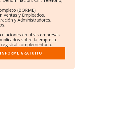
s: Denominación, CIF, Teléfono,
Completo (BORME).
ón Ventas y Empleados.
ración y Administradores.
os.
nculaciones en otras empresas.
 publicados sobre la empresa.
y registral complementaria.
 INFORME GRATUITO