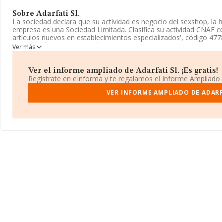
Sobre Adarfati Sl.
La sociedad declara que su actividad es negocio del sexshop, la h
empresa es una Sociedad Limitada. Clasifica su actividad CNAE 
artículos nuevos en establecimientos especializados', código 4778
importación y/o exportación.
Ver más
La empresa española
Adarfati S.L
, con número de identificación
fiscal en Calle Trastamara núm. 22, (41001), Sevilla, Andalucía.
Ver el informe ampliado de Adarfati Sl. ¡Es gratis!
Regístrate en eInforma y te regalamos el Informe Ampliado
En base a la información de la que dispone INFORMA sobre 13.27
ámbito nacional alcanza los 4.133 millones de euros y el promedi
VER INFORME AMPLIADO DE ADARF
todas las compañías asciende a los 311 mil euros. Teniendo en cu
en la base de datos INFORMA constan 512 empresas, cuyas vent
euros. Como información adicional de interés, los empleados de
los 18 años desde la constitución.