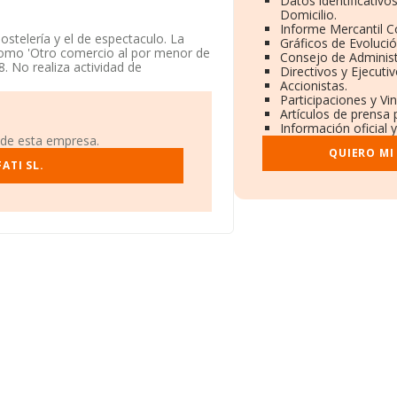
Datos identificativo
Domicilio.
Informe Mercantil 
ostelería y el de espectaculo. La
Gráficos de Evoluci
como 'Otro comercio al por menor de
Consejo de Administ
. No realiza actividad de
Directivos y Ejecutiv
Accionistas.
Participaciones y Vi
 fiscal B91379743, tiene domicilio
Artículos de prensa
Información oficial 
 de esta empresa.
7 compañías, la facturación en el
QUIERO MI
o de la facturación de ventas entre
ATI SL.
enta la información sobre Sevilla,
as han alcanzado los 90 millones de
 media son 2. La antigüedad alcanza