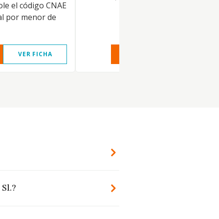
le el código CNAE
al por menor de
VER FICHA
VER INFORME
VER FIC
 Sl.?