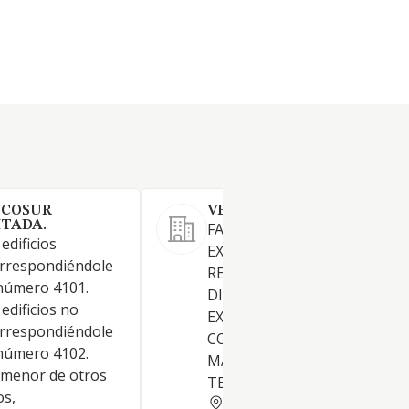
NCOSUR
VENDING ROJAS ALVAREZ 
ITADA.
FABRICACION, IMPORTACION
edificios
EXPORTACION,
correspondiéndole
REPRESENTACION,
número 4101.
DISTRIBUCION DE MAQUINA
edificios no
EXPENDEDORAS Y RECAMBIO
correspondiéndole
COMERCIO DE ALIMENTOS,
número 4102.
MAQUINARIA INDUSTRIAL,
 menor de otros
TELEFONIA
os,
SEVILLA