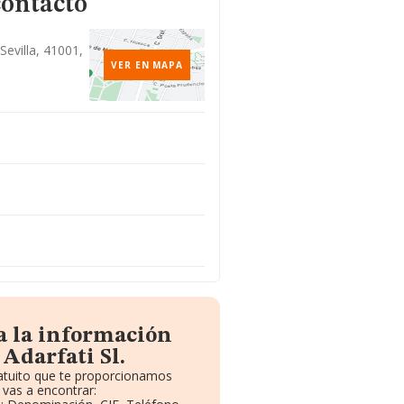
contacto
Sevilla, 41001,
VER EN MAPA
a la información
Adarfati Sl.
ratuito que te proporcionamos
vas a encontrar: