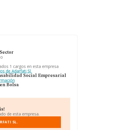
Sector
io
ados 1 cargos en esta empresa
os de Adarfati Sl.
sabilidad Social Empresarial
ormación
 en Bolsa
is!
iado de esta empresa.
RFATI SL.