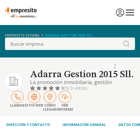
EMPRESITE ESPAÑA
ADARRA GESTION 2015 SLL.
Buscar
Adarra Gestion 2015 Sll.
La promoción inmobiliaria, gestión
comercial e intermediación inmobiliaria,
0
/5
( 0 votos)
compraventa e intermediación de toda clase
de fincas rústicas y urbanas, la promoción y
construcción sobre las mismas de toda clase
LLAMAR
SITIO WEB
CÓMO
VER
LLEGAR
INFORME
de edificaciones, su rehabilitación, venta o
arrendamiento no financiero; la construcción
de
DIRECCIÓN Y CONTACTO
INFORMACIÓN GENERAL
DATOS COM