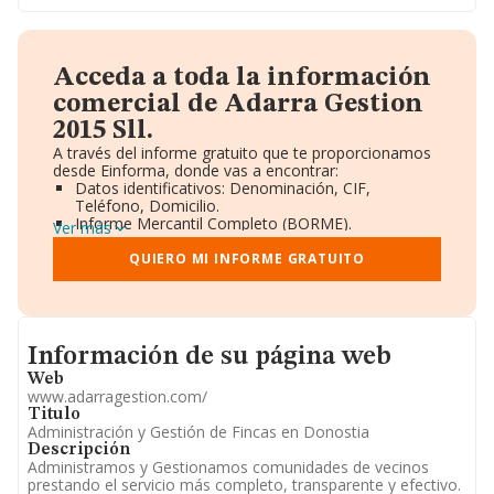
Acceda a toda la información
comercial de Adarra Gestion
2015 Sll.
A través del informe gratuito que te proporcionamos
desde Einforma, donde vas a encontrar:
Datos identificativos: Denominación, CIF,
Teléfono, Domicilio.
Informe Mercantil Completo (BORME).
Ver más
Gráficos de Evolución Ventas y Empleados.
Consejo de Administración y Administradores.
QUIERO MI INFORME GRATUITO
Directivos y Ejecutivos.
Accionistas.
Participaciones y Vinculaciones en otras empresas.
Artículos de prensa publicados sobre la empresa.
Informacion de su página web
Información oficial y registral complementaria.
Información de su página web
Web
www.adarragestion.com/
Titulo
Administración y Gestión de Fincas en Donostia
Descripción
Administramos y Gestionamos comunidades de vecinos
prestando el servicio más completo, transparente y efectivo.