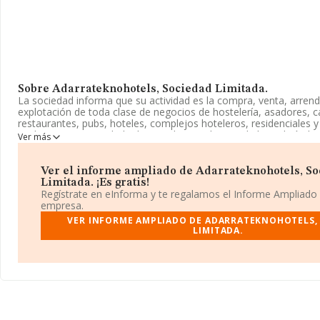
Sobre Adarrateknohotels, Sociedad Limitada.
La sociedad informa que su actividad es la compra, venta, arren
explotación de toda clase de negocios de hostelería, asadores, ca
restaurantes, pubs, hoteles, complejos hoteleros, residenciales y 
cualquier otra actividad relacionada con el ramo de hostelería. la
Ver más
cualquier título,. La sociedad está registrada como Sociedad Limit
actividad CNAE como '%cnae%', código 5611. No realiza activida
exportación.
Ver el informe ampliado de Adarrateknohotels, S
Limitada. ¡Es gratis!
La empresa
Adarrateknohotels, Sociedad Limitada
, con CIF
Regístrate en eInforma y te regalamos el Informe Ampliado
encuentra en Calle Domingo De Sautu núm. 32, (01130), Zuia, en 
empresa.
VER INFORME AMPLIADO DE ADARRATEKNOHOTELS,
En base a la información de la que dispone INFORMA sobre 142.
LIMITADA.
facturación en el ámbito nacional alcanza los 31.947 millones de 
promedio de facturación de 223 mil euros entre todas las compañ
el fin de ampliar la información relativa al ámbito de la empresa,
empleados es de 3; la antigüedad desde la constitución es de 12 