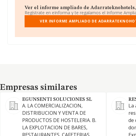
Ver el informe ampliado de Adarrateknohotels, 
Regístrate en eInforma y te regalamos el Informe Ampl
VER INFORME AMPLIADO DE ADARRATEKNOHOT
Empresas similares
Empresas similares
EGUNSENTI SOLUCIONES SL
RE
A. LA COMERCIALIZACION,
La 
DISTRIBUCION Y VENTA DE
res
PRODUCTOS DE HOSTELERIA. B.
de 
LA EXPLOTACION DE BARES,
dom
RESTAURANTES, CAFETERIAS,
Exp