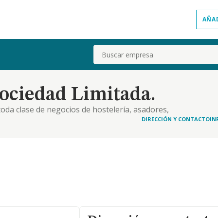
AÑA
Buscar
ociedad Limitada.
oda clase de negocios de hostelería, asadores,
ejos hoteleros, residenciales y turísticos, y de
DIRECCIÓN Y CONTACTO
IN
ostelería. la adquisición por cualquier título,