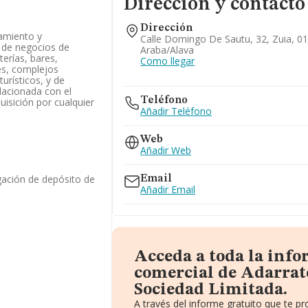
Dirección y contacto
Dirección
amiento y
Calle Domingo De Sautu, 32, Zuia, 0
e de negocios de
Araba/alava
terías, bares,
Como llegar
es, complejos
turísticos, y de
elacionada con el
Teléfono
uisición por cualquier
Añadir Teléfono
Web
Añadir Web
gación de depósito de
Email
Añadir Email
Acceda a toda la inf
comercial de Adarrat
Sociedad Limitada.
A través del informe gratuito que te 