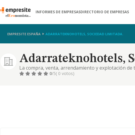
INFORMES DE EMPRESAS
DIRECTORIO DE EMPRESAS
EMPRESITE ESPAÑA
ADARRATEKNOHOTELS, SOCIEDAD LIMITADA.
Adarrateknohotels, S
La compra, venta, arrendamiento y explotación de t
cafeterías, bares, restaurantes, pubs, hoteles, compl
0
/5
( 0 votos)
cualquier otra actividad relacionada con el ramo de h