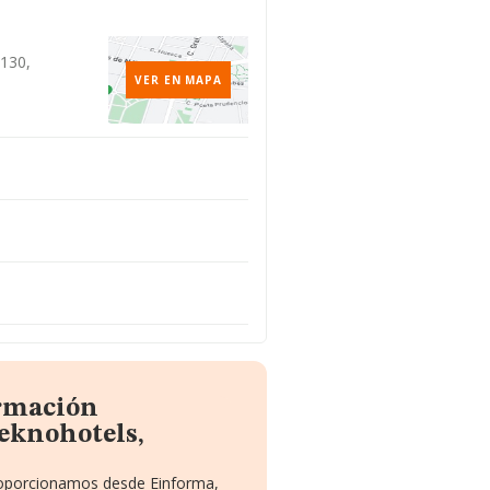
1130,
VER EN MAPA
ormación
eknohotels,
proporcionamos desde Einforma,