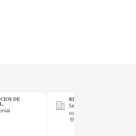
CIOS DE
RESTAURANTE ANDERE SL
L.
Servicios en restaurantes de
onial
comida tradicional y moderna
ALAVA