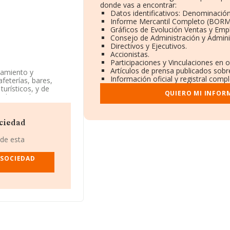
donde vas a encontrar:
Datos identificativos: Denominación
Informe Mercantil Completo (BORM
Gráficos de Evolución Ventas y Emp
Consejo de Administración y Admini
Directivos y Ejecutivos.
Accionistas.
Participaciones y Vinculaciones en 
Artículos de prensa publicados sobr
damiento y
Información oficial y registral comp
feterías, bares,
turísticos, y de
QUIERO MI INFOR
 adquisición por
ada. Clasifica su
d de importación y/o
ociedad
 B01578756, se
 de esta
Álava, País Vasco.
 SOCIEDAD
938 compañías, la
euros y se calcula un
ías. Por último, con
 la media de
años.