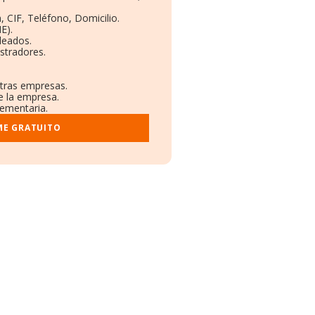
, CIF, Teléfono, Domicilio.
E).
leados.
stradores.
otras empresas.
e la empresa.
lementaria.
ME GRATUITO