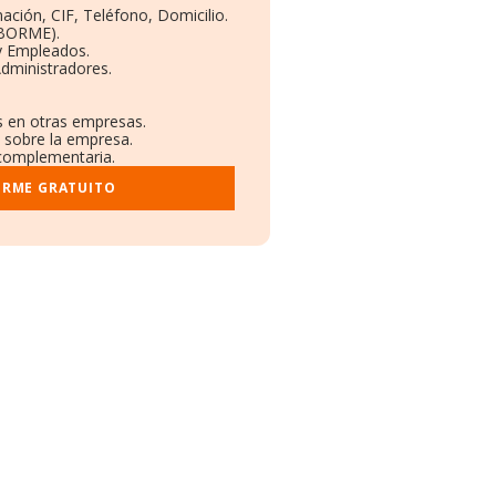
ación, CIF, Teléfono, Domicilio.
(BORME).
y Empleados.
dministradores.
es en otras empresas.
s sobre la empresa.
l complementaria.
ORME GRATUITO