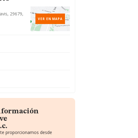
vis, 29679,
VER EN MAPA
información
ve
c.
e te proporcionamos desde