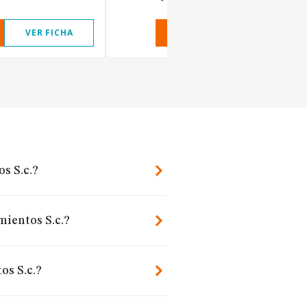
VER FICHA
VER INFORME
VER FIC
s S.c.?
mientos S.c.?
s S.c.?