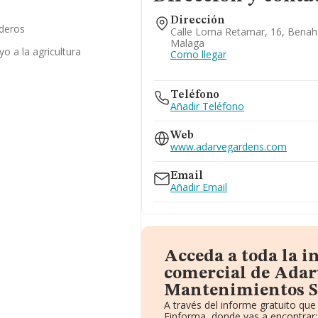
Dirección
aderos
Calle Loma Retamar, 16, Benaha
Malaga
o a la agricultura
Como llegar
Teléfono
Añadir Teléfono
Web
www.adarvegardens.com
Email
Añadir Email
Acceda a toda la 
comercial de Adar
Mantenimientos S.
A través del informe gratuito qu
Einforma, donde vas a encontrar: