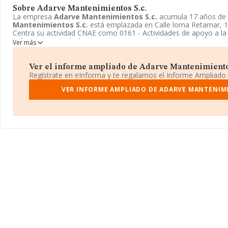
Sobre Adarve Mantenimientos S.c.
La empresa
Adarve Mantenimientos S.c.
acumula 17 años de 
Mantenimientos S.c.
está emplazada en Calle loma Retamar, 1
Centra su actividad CNAE como 0161 - Actividades de apoyo a la 
Adarve Mantenimientos S.c.
es Sociedad civil. Consulte la web
Ver más
http://www.adarvegardens.com
para encontrar más información
Mantenimientos S.c.
.
Ver el informe ampliado de Adarve Mantenimientos 
Regístrate en eInforma y te regalamos el Informe Ampliado
VER INFORME AMPLIADO DE ADARVE MANTENIMI