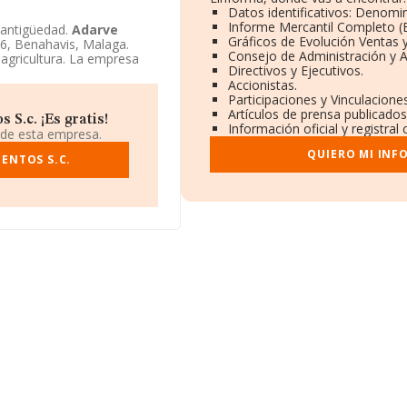
Datos identificativos: Denomin
Informe Mercantil Completo 
antigüedad.
Adarve
Gráficos de Evolución Ventas 
6, Benahavis, Malaga.
Consejo de Administración y A
agricultura. La empresa
Directivos y Ejecutivos.
Accionistas.
 sobre la empresa
Adarve
Participaciones y Vinculacion
Artículos de prensa publicado
S.c. ¡Es gratis!
Información oficial y registra
 de esta empresa.
QUIERO MI INF
ENTOS S.C.