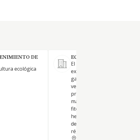
ENIMIENTO DE
ECOMOLVIZAR SL.
El objeto social será: -Las
ultura ecológica
explotaciones agrícolas-
ganaderas; el almacenamiento
venta al por mayor y menor 
productos agrícolas en gener
maquinaria, abonos, product
fitosanitarios, semillas y
herbicidas; así como la explo
de fincas rústicas o urbanas,
régimen directo
MALAGA