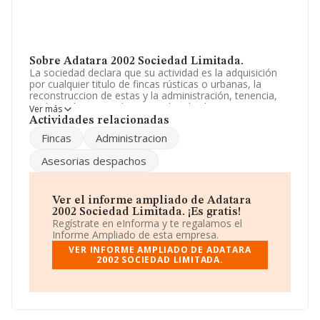
Sobre Adatara 2002 Sociedad Limitada.
La sociedad declara que su actividad es la adquisición
por cualquier titulo de fincas rústicas o urbanas, la
reconstruccion de estas y la administración, tenencia,
explotación y arrendamiento de tales bienes. La
Ver más
empresa está registrada como Sociedad Limitada. Tiene
Actividades relacionadas
CNAE: 6812 - '%cnae%'. La empresa no tiene actividad
Fincas
Administracion
en mercados exteriores.
Asesorias despachos
La empresa
Adatara 2002 Sociedad Limitada
, CIF
B95227963, está situada en Calle Gran Via Diego López
De Haro núm. 40, (48009), Bilbao, Vizcaya, País Vasco.
Ver el informe ampliado de Adatara
En base a la información de la que dispone INFORMA
2002 Sociedad Limitada. ¡Es gratis!
sobre 231.218 compañías, a nivel nacional la facturación
Regístrate en eInforma y te regalamos el
asciende a 29.817 millones de euros y la media entre
Informe Ampliado de esta empresa.
todas las compañías es de 128 mil euros de ventas en
VER INFORME AMPLIADO DE ADATARA
2005. Teniendo en cuenta la información sobre Vizcaya,
2002 SOCIEDAD LIMITADA.
en la base de datos de INFORMA aparecen 3561
empresas, cuyas ventas en 2005 han alcanzado los 657
millones de euros. Para aportar ulterior información de
interés en el ámbito sectorial, la media de empleados
de las empresas es de 1; la antigüedad desde la