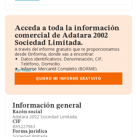
Acceda a toda la información
comercial de Adatara 2002
Sociedad Limitada.
A través del informe gratuito que te proporcionamos
desde Einforma, donde vas a encontrar:
Datos identificativos: Denominación, CIF,
Teléfono, Domicilio.
Informe Mercantil Completo (BORME).
Ver más
Gráficos de Evolución Ventas y Empleados.
Consejo de Administración y Administradores.
QUIERO MI INFORME GRATUITO
Directivos y Ejecutivos.
Accionistas.
Participaciones y Vinculaciones en otras empresas.
Artículos de prensa publicados sobre la empresa.
Información oficial y registral complementaria.
Información general
Razón social
Adatara 2002 Sociedad Limitada.
CIF
B95227963
Forma jurídica
Sociedad limitada