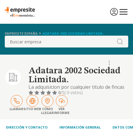
EMPRESITE ESPAÑA
ADATARA 2002 SOCIEDAD LIMITADA.
Buscar
Adatara 2002 Sociedad
Limitada.
La adquisicion por cualquier titulo de fincas
rusticas o urbanas, la reconstruccion de
0
/5
( 0 votos)
estas y la administracion, tenencia,
explotacion y arrendamiento de tales bienes.
LLAMAR
SITIO WEB
CÓMO
VER
LLEGAR
INFORME
DIRECCIÓN Y CONTACTO
INFORMACIÓN GENERAL
DATOS COM