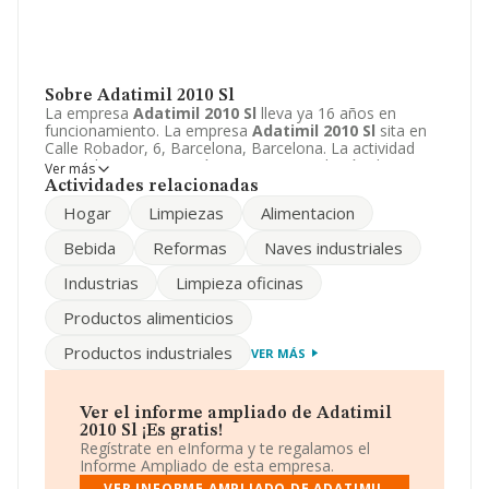
Sobre Adatimil 2010 Sl
La empresa
Adatimil 2010 Sl
lleva ya 16 años en
funcionamiento. La empresa
Adatimil 2010 Sl
sita en
Calle Robador, 6, Barcelona, Barcelona. La actividad
CNAE de esta compañía es 4332 - Instalación de
Ver más
carpintería. La emprea
Adatimil 2010 Sl
se registra
Actividades relacionadas
como Sociedad limitada.
Hogar
Limpiezas
Alimentacion
Bebida
Reformas
Naves industriales
Industrias
Limpieza oficinas
Productos alimenticios
Productos industriales
VER MÁS
Ver el informe ampliado de Adatimil
2010 Sl ¡Es gratis!
Regístrate en eInforma y te regalamos el
Informe Ampliado de esta empresa.
VER INFORME AMPLIADO DE ADATIMIL