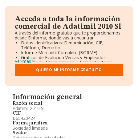
Acceda a toda la información
comercial de Adatimil 2010 Sl
A través del informe gratuito que te proporcionamos
desde Einforma, donde vas a encontrar:
Datos identificativos: Denominación, CIF,
Teléfono, Domicilio.
Informe Mercantil Completo (BORME).
Gráficos de Evolución Ventas y Empleados.
Ver más
Consejo de Administración y Administradores.
Directivos y Ejecutivos.
QUIERO MI INFORME GRATUITO
Accionistas.
Participaciones y Vinculaciones en otras empresas.
Artículos de prensa publicados sobre la empresa.
Información oficial y registral complementaria.
Información general
Razón social
Adatimil 2010 Sl
CIF
B65420424
Forma jurídica
Sociedad limitada
Sector
Construcción y actividades