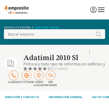
EMPRESITE ESPAÑA
ADATIMIL 2010 SL
Buscar
Adatimil 2010 Sl
Pintura y todo tipo de reformas en edificios y
locales. comercio al por menor de bebidas y
0
/5
( 0 votos)
productos alimenticios. limpieza de
comunidades de propietarios, despachos,
oficinas, casas particulares y naves
LLAMAR
SITIO WEB
CÓMO
VER
LLEGAR
INFORME
industriales
DIRECCIÓN Y CONTACTO
INFORMACIÓN GENERAL
DATOS COM