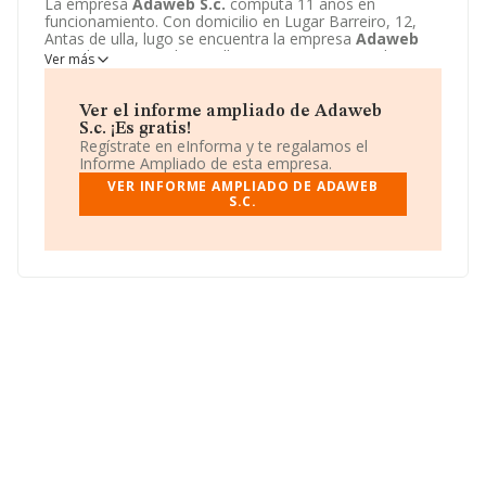
La empresa
Adaweb S.c.
computa 11 años en
funcionamiento. Con domicilio en Lugar Barreiro, 12,
Antas de ulla, lugo se encuentra la empresa
Adaweb
S.c.
. El CNAE que desarrolla es 0240 - Servicios de
Ver más
apoyo a la silvicultura.
Adaweb S.c.
está definida como
Sociedad civil.
Ver el informe ampliado de Adaweb
S.c. ¡Es gratis!
Regístrate en eInforma y te regalamos el
Informe Ampliado de esta empresa.
VER INFORME AMPLIADO DE ADAWEB
S.C.