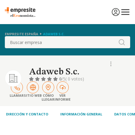
EMPRESITE ESPAÑA
ADAWEB S.C.
Buscar
Adaweb S.c.
0
/5
( 0 votos)
LLAMAR
SITIO WEB
CÓMO
VER
LLEGAR
INFORME
DIRECCIÓN Y CONTACTO
INFORMACIÓN GENERAL
DATOS COM