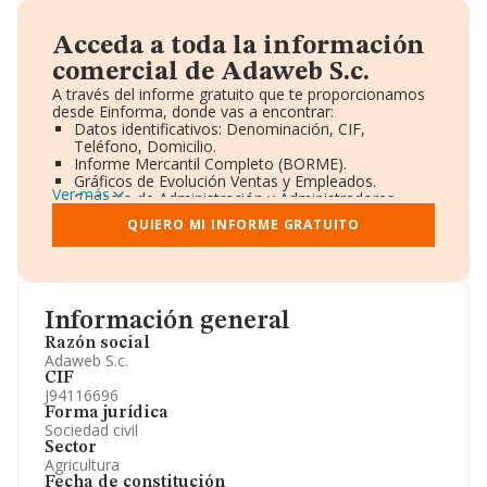
Acceda a toda la información
comercial de Adaweb S.c.
A través del informe gratuito que te proporcionamos
desde Einforma, donde vas a encontrar:
Datos identificativos: Denominación, CIF,
Teléfono, Domicilio.
Informe Mercantil Completo (BORME).
Gráficos de Evolución Ventas y Empleados.
Ver más
Consejo de Administración y Administradores.
Directivos y Ejecutivos.
QUIERO MI INFORME GRATUITO
Accionistas.
Participaciones y Vinculaciones en otras empresas.
Artículos de prensa publicados sobre la empresa.
Información oficial y registral complementaria.
Información general
Razón social
Adaweb S.c.
CIF
J94116696
Forma jurídica
Sociedad civil
Sector
Agricultura
Fecha de constitución