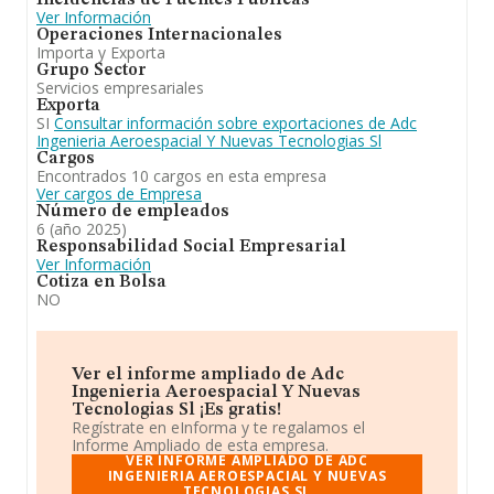
Incidencias de Fuentes Públicas
actividades relacionadas con el asesoramiento técnico)
Ver Información
frente al 2023. Se ha posicionado mejor en el ranking
Operaciones Internacionales
nacional (de todas las empresas presentes en el
Importa y Exporta
territorio) frente al 2023.
Grupo Sector
Servicios empresariales
Exporta
SI
Consultar información sobre exportaciones de Adc
Ingenieria Aeroespacial Y Nuevas Tecnologias Sl
Cargos
Encontrados 10 cargos en esta empresa
Ver cargos de Empresa
Número de empleados
6 (año 2025)
Responsabilidad Social Empresarial
Ver Información
Cotiza en Bolsa
NO
Ver el informe ampliado de Adc
Ingenieria Aeroespacial Y Nuevas
Tecnologias Sl ¡Es gratis!
Regístrate en eInforma y te regalamos el
Informe Ampliado de esta empresa.
VER INFORME AMPLIADO DE ADC
INGENIERIA AEROESPACIAL Y NUEVAS
TECNOLOGIAS SL