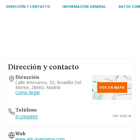
DIRECCIÓN Y CONTACTO
INFORMACIÓN GENERAL
DATOS COM
Dirección y contacto
Dirección
Calle Artesanos, 33, Boadilla Del
Monte, 28660, Madrid
VER EN MAPA
Como llegar
Teléfono
Ver más
912906895
910242952
Web
699...
www.adc-ingenieria.com