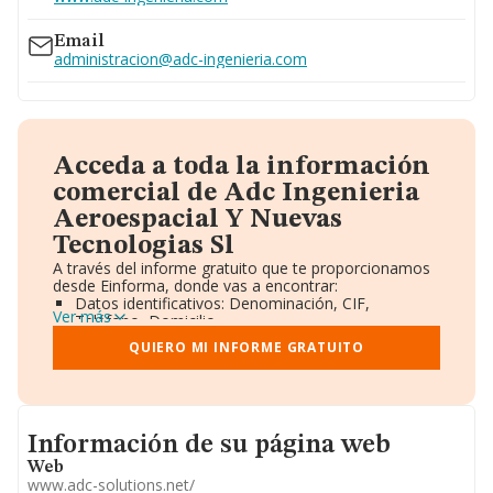
Ver teléfono 699...
Email
administracion@adc-ingenieria.com
Acceda a toda la información
comercial de Adc Ingenieria
Aeroespacial Y Nuevas
Tecnologias Sl
A través del informe gratuito que te proporcionamos
desde Einforma, donde vas a encontrar:
Datos identificativos: Denominación, CIF,
Ver más
Teléfono, Domicilio.
Informe Mercantil Completo (BORME).
QUIERO MI INFORME GRATUITO
Gráficos de Evolución Ventas y Empleados.
Consejo de Administración y Administradores.
Directivos y Ejecutivos.
Accionistas.
Participaciones y Vinculaciones en otras empresas.
Informacion de su página web
Información de su página web
Artículos de prensa publicados sobre la empresa.
Información oficial y registral complementaria.
Web
www.adc-solutions.net/