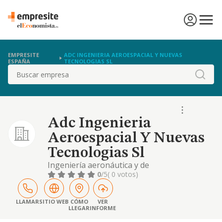
EMPRESITE
ADC INGENIERIA AEROESPACIAL Y NUEVAS
ESPAÑA
TECNOLOGIAS SL
Buscar
Adc Ingenieria
Aeroespacial Y Nuevas
Tecnologias Sl
Ingeniería aeronáutica y de
telecomunicaciones.
0
/5
( 0 votos)
LLAMAR
SITIO WEB
CÓMO
VER
LLEGAR
INFORME