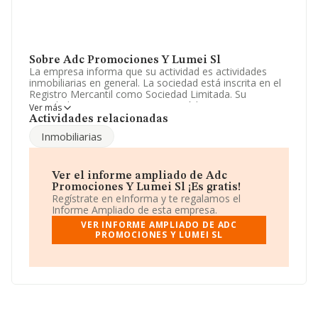
Sobre Adc Promociones Y Lumei Sl
La empresa informa que su actividad es actividades
inmobiliarias en general. La sociedad está inscrita en el
Registro Mercantil como Sociedad Limitada. Su
actividad CNAE es '%cnae%' con código 6812. La
Ver más
empresa no tiene actividad en mercados exteriores.
Actividades relacionadas
Inmobiliarias
En el último año el número de empleados ha
permanecido igual y atendiendo a los datos disponibles
en INFORMA, ese número ha estado por encima de la
media de sector.
Ver el informe ampliado de Adc
Promociones Y Lumei Sl ¡Es gratis!
La empresa española
Adc Promociones y Lumei S.L
,
Regístrate en eInforma y te regalamos el
con CIF B91429472, tiene domicilio fiscal en Calle
Informe Ampliado de esta empresa.
Ronda De Altair núm. 41 B, (41701), en el municipio de
VER INFORME AMPLIADO DE ADC
Dos Hermanas, en Sevilla, Andalucía.
PROMOCIONES Y LUMEI SL
En relación con el sector y disponiendo de los datos de
hasta 231.218 empresas, la facturación en el ámbito
nacional alcanza los 29.817 millones de euros y la media
entre todas las compañías es de 128 mil euros de
ventas en 2009. En relación con la información de la
provincia de Sevilla, en la base de datos INFORMA