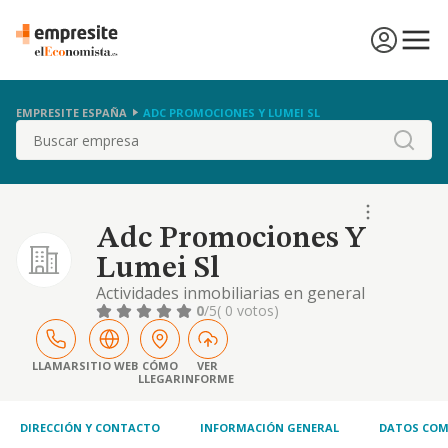
EMPRESITE ESPAÑA
ADC PROMOCIONES Y LUMEI SL
Buscar
Adc Promociones Y
Lumei Sl
Actividades inmobiliarias en general
0
/5
( 0 votos)
LLAMAR
SITIO WEB
CÓMO
VER
LLEGAR
INFORME
DIRECCIÓN Y CONTACTO
INFORMACIÓN GENERAL
DATOS COM