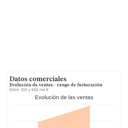
constan 7586 empresas, cuyas ventas en 2009 han
alcanzado los 465 millones de euros. Para aportar
ulterior información de interés en el ámbito sectorial, la
media de antigüedad desde la constitución es de 20
años. La media de empleados de las empresas es de 1.
Datos comerciales
Evolución de ventas - rango de facturación
Entre 300 y 600 mil €
Evolución de las ventas