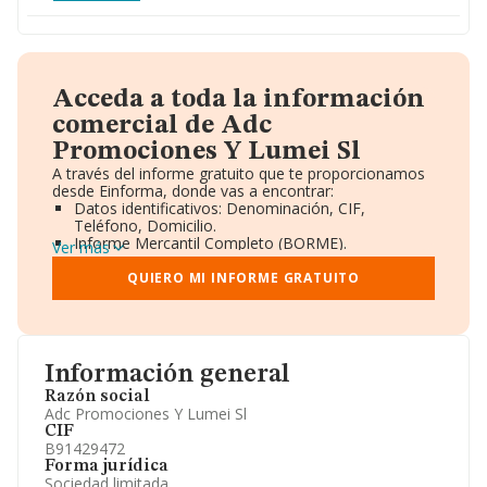
Acceda a toda la información
comercial de Adc
Promociones Y Lumei Sl
A través del informe gratuito que te proporcionamos
desde Einforma, donde vas a encontrar:
Datos identificativos: Denominación, CIF,
Teléfono, Domicilio.
Informe Mercantil Completo (BORME).
Ver más
Gráficos de Evolución Ventas y Empleados.
Consejo de Administración y Administradores.
QUIERO MI INFORME GRATUITO
Directivos y Ejecutivos.
Accionistas.
Participaciones y Vinculaciones en otras empresas.
Artículos de prensa publicados sobre la empresa.
Información oficial y registral complementaria.
Información general
Razón social
Adc Promociones Y Lumei Sl
CIF
B91429472
Forma jurídica
Sociedad limitada