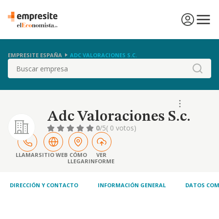
EMPRESITE ESPAÑA
ADC VALORACIONES S.C.
Buscar
Adc Valoraciones S.c.
0
/5
( 0 votos)
LLAMAR
SITIO WEB
CÓMO
VER
LLEGAR
INFORME
DIRECCIÓN Y CONTACTO
INFORMACIÓN GENERAL
DATOS COM