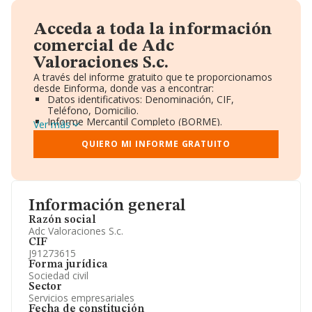
Acceda a toda la información
comercial de Adc
Valoraciones S.c.
A través del informe gratuito que te proporcionamos
desde Einforma, donde vas a encontrar:
Datos identificativos: Denominación, CIF,
Teléfono, Domicilio.
Informe Mercantil Completo (BORME).
Ver más
Gráficos de Evolución Ventas y Empleados.
Consejo de Administración y Administradores.
QUIERO MI INFORME GRATUITO
Directivos y Ejecutivos.
Accionistas.
Participaciones y Vinculaciones en otras empresas.
Artículos de prensa publicados sobre la empresa.
Información oficial y registral complementaria.
Información general
Razón social
Adc Valoraciones S.c.
CIF
J91273615
Forma jurídica
Sociedad civil
Sector
Servicios empresariales
Fecha de constitución