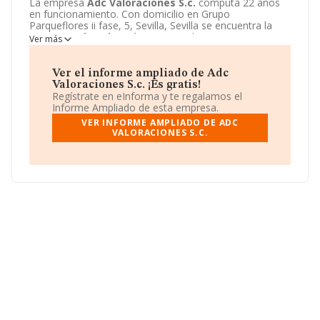
La empresa
Adc Valoraciones S.c.
computa 22 años
en funcionamiento. Con domicilio en Grupo
Parqueflores ii fase, 5, Sevilla, Sevilla se encuentra la
empresa
Adc Valoraciones S.c.
. El CNAE que
Ver más
desarrolla es 7120 - Ensayos y análisis técnicos.
Adc
Valoraciones S.c.
está definida como Sociedad civil.
Para más información, visite su página web:
Ver el informe ampliado de Adc
http://www.adcvaloraciones.com
.
Valoraciones S.c. ¡Es gratis!
Regístrate en eInforma y te regalamos el
Informe Ampliado de esta empresa.
VER INFORME AMPLIADO DE ADC
VALORACIONES S.C.