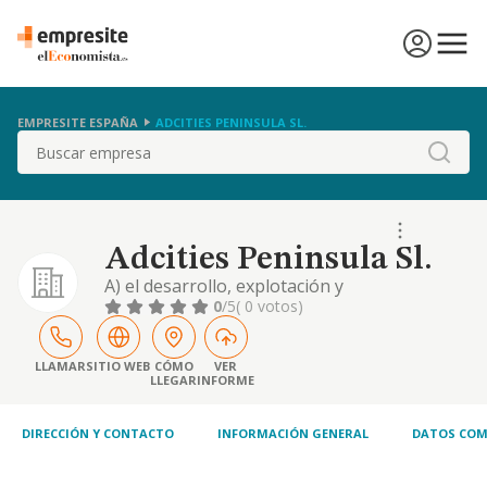
EMPRESITE ESPAÑA
ADCITIES PENINSULA SL.
Buscar
Adcities Peninsula Sl.
A) el desarrollo, explotación y
comercialización de software o aplicaciones
0
/5
( 0 votos)
de comercio electrónico, asi como la
prestación de servicios de
aprovisionamiento, soporte o asistencia a
LLAMAR
SITIO WEB
CÓMO
VER
LLEGAR
INFORME
personas, empresas y/o sociedades en la
industria de la publicidad. b) realización,
soporte, provisión de servicios pa
DIRECCIÓN Y CONTACTO
INFORMACIÓN GENERAL
DATOS COM