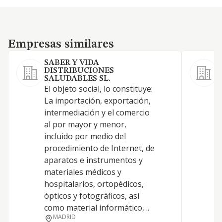
Empresas similares
Empresas similares
SABER Y VIDA
DISTRIBUCIONES
L
SALUDABLES SL.
i
El objeto social, lo constituye:
d
La importación, exportación,
p
intermediación y el comercio
m
al por mayor y menor,
e
incluido por medio del
c
procedimiento de Internet, de
g
aparatos e instrumentos y
d
materiales médicos y
t
hospitalarios, ortopédicos,
p
ópticos y fotográficos, así
como material informático, ..
MADRID