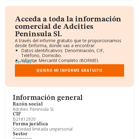
Acceda a toda la información
comercial de Adcities
Peninsula Sl.
A través del informe gratuito que te proporcionamos
desde Einforma, donde vas a encontrar:
Datos identificativos: Denominación, CIF,
Teléfono, Domicilio.
Informe Mercantil Completo (BORME).
Ver más
Gráficos de Evolución Ventas y Empleados.
Consejo de Administración y Administradores.
QUIERO MI INFORME GRATUITO
Directivos y Ejecutivos.
Accionistas.
Participaciones y Vinculaciones en otras empresas.
Artículos de prensa publicados sobre la empresa.
Información oficial y registral complementaria.
Información general
Razón social
Adcities Peninsula Sl.
CIF
B21812920
Forma jurídica
Sociedad limitada unipersonal
Sector
Comercio