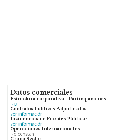
hasta 11.794 empresas, en el ámbito nacional la
facturación alcanza la cifra de 2.683 millones de euros y
la media de facturación de ventas entre todas las
compañías alcanza los 227 mil euros. Teniendo en
cuenta la información sobre Madrid, en la base de datos
INFORMA constan 3461 empresas, con ventas de hasta
788 millones de euros. Por último, con el fin de ampliar
la información relativa al ámbito de la empresa, la
media de empleados es de 1; la antigüedad alcanza los
8 años desde la constitución.
Datos comerciales
Estructura corporativa - Participaciones
NO
Contratos Públicos Adjudicados
Ver Información
Incidencias de Fuentes Públicas
Ver Información
Operaciones Internacionales
No constan
Grupo Sector