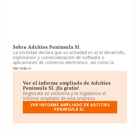
Sobre Adcities Peninsula Sl.
La sociedad declara que su actividad es a) el desarrollo,
explotación y comercialización de software o
aplicaciones de comercio electrónico, así como la
prestación de servicios de aprovisionamiento, soporte o
Ver más
asistencia a personas, empresas y/o sociedades en la
industria de la publicidad. b) realización, soporte,
provisión de servicios pa. La empresa es una Sociedad
Ver el informe ampliado de Adcities
Limitada. La actividad de referencia CNAE corresponde
Peninsula Sl. ¡Es gratis!
a 'Comercio al por menor por correspondencia o
Regístrate en eInforma y te regalamos el
internet', cuyo Código es 4791. No realiza actividad de
Informe Ampliado de esta empresa.
importación y/o exportación.
VER INFORME AMPLIADO DE ADCITIES
PENINSULA SL.
La sociedad
Adcities Peninsula S.L
, con número de
identificación fiscal B21812920, se encuentra en Calle
María De Molina Chamartin núm. 39 4 Plt, (28006), en el
municipio de Madrid, Madrid.
En relación con el sector y disponiendo de los datos de