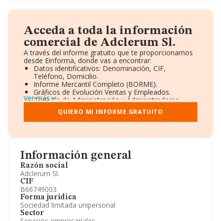
Acceda a toda la información
comercial de Adclerum Sl.
A través del informe gratuito que te proporcionamos
desde Einforma, donde vas a encontrar:
Datos identificativos: Denominación, CIF,
Teléfono, Domicilio.
Informe Mercantil Completo (BORME).
Gráficos de Evolución Ventas y Empleados.
Ver más
Consejo de Administración y Administradores.
Directivos y Ejecutivos.
QUIERO MI INFORME GRATUITO
Accionistas.
Participaciones y Vinculaciones en otras empresas.
Artículos de prensa publicados sobre la empresa.
Información oficial y registral complementaria.
Información general
Razón social
Adclerum Sl.
CIF
B66749003
Forma jurídica
Sociedad limitada unipersonal
Sector
Servicios empresariales