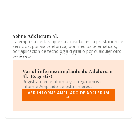
Sobre Adclerum Sl.
La empresa declara que su actividad es la prestación de
servicios, por via telefonica, por medios telematicos,
por aplicacion de tecnologia digital o por cualquier otro
medio, para la promoción, la difusion y la venta de
Ver más
cualquier tipo de productos o servicios,.. La empresa
aparece inscrita en el Registro Mercantil como Sociedad
Limitada. Clasifica su actividad CNAE como '%cnae%',
Ver el informe ampliado de Adclerum
código 7020. No realiza actividad de importación y/o
Sl. ¡Es gratis!
exportación.
Regístrate en eInforma y te regalamos el
Informe Ampliado de esta empresa.
La empresa española
Adclerum S.L
, NIF B66749003,
VER INFORME AMPLIADO DE ADCLERUM
está situada en Calle Pau Claris núm. 134 P. 1, (08009),
SL.
en el municipio de Barcelona, Cataluña.
En relación con el sector y disponiendo de los datos de
hasta 72.271 empresas, en el ámbito nacional la
facturación alcanza la cifra de 15.184 millones de euros
y la media de facturación de ventas entre todas las
compañías alcanza los 210 mil euros. Para aportar
ulterior información de interés en el ámbito sectorial, la