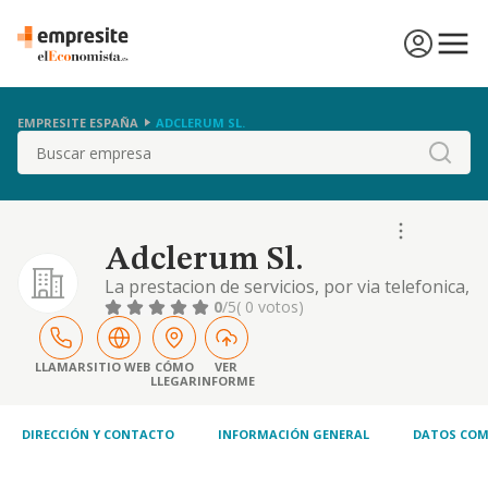
EMPRESITE ESPAÑA
ADCLERUM SL.
Buscar
Adclerum Sl.
La prestacion de servicios, por via telefonica,
por medios telematicos, por aplicacion de
0
/5
( 0 votos)
tecnologia digital o por cualquier otro
medio, para la promocion, la difusion y la
venta de cualquier tipo de productos o
LLAMAR
SITIO WEB
CÓMO
VER
LLEGAR
INFORME
servicios,...
DIRECCIÓN Y CONTACTO
INFORMACIÓN GENERAL
DATOS COM