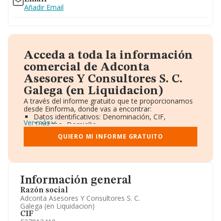
Añadir Email
Acceda a toda la información
comercial de Adconta
Asesores Y Consultores S. C.
Galega (en Liquidacion)
A través del informe gratuito que te proporcionamos
desde Einforma, donde vas a encontrar:
Datos identificativos: Denominación, CIF,
Ver más
Teléfono, Domicilio.
Informe Mercantil Completo (BORME).
QUIERO MI INFORME GRATUITO
Gráficos de Evolución Ventas y Empleados.
Consejo de Administración y Administradores.
Directivos y Ejecutivos.
Accionistas.
Participaciones y Vinculaciones en otras empresas.
Información general
Artículos de prensa publicados sobre la empresa.
Información oficial y registral complementaria.
Razón social
Adconta Asesores Y Consultores S. C.
Galega (en Liquidacion)
CIF