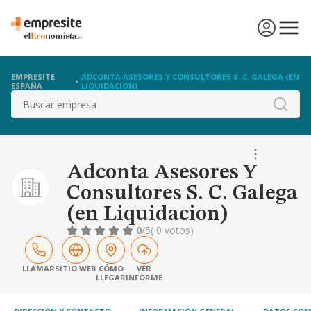
EMPRESITE
ADCONTA ASESORES Y CONSULTORES S. C. GALEGA (EN
ESPAÑA
LIQUIDACION)
Buscar
Adconta Asesores Y
Consultores S. C. Galega
(en Liquidacion)
0
/5
( 0 votos)
LLAMAR
SITIO WEB
CÓMO
VER
LLEGAR
INFORME