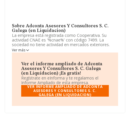
Sobre Adconta Asesores Y Consultores S. C.
Galega (en Liquidacion)
La empresa está registrada como Cooperativa. Su
actividad CNAE es '%cnae%' con código 7499. La
sociedad no tiene actividad en mercados exteriores.
Ver más
La empresa
Adconta Asesores y Consultores S. C.
Galega (en Liquidacion)
, F27813419, está situada en
Calle Zamora núm. 89 Bj, (36211), Vigo, provincia de
Ver el informe ampliado de Adconta
Pontevedra, Galicia.
Asesores Y Consultores S. C. Galega
(en Liquidacion) ¡Es gratis!
En relación con el sector y disponiendo de los datos de
Regístrate en eInforma y te regalamos el
hasta 26.323 empresas, en el ámbito nacional la
Informe Ampliado de esta empresa.
facturación alcanza la cifra de 11.946 millones de euros
VER INFORME AMPLIADO DE ADCONTA
y el promedio de la facturación de ventas entre todas
ASESORES Y CONSULTORES S. C.
GALEGA (EN LIQUIDACION)
las compañías asciende a los 453 mil euros. Respecto a
la información de la provincia (hablamos de
Pontevedra), en la base de datos INFORMA constan
343 empresas, con ventas de 63 millones de euros. Por
último, con el fin de ampliar la información relativa al
ámbito de la empresa, la media de empleados es de 4;
la media de antigüedad desde la constitución es de 18
años.