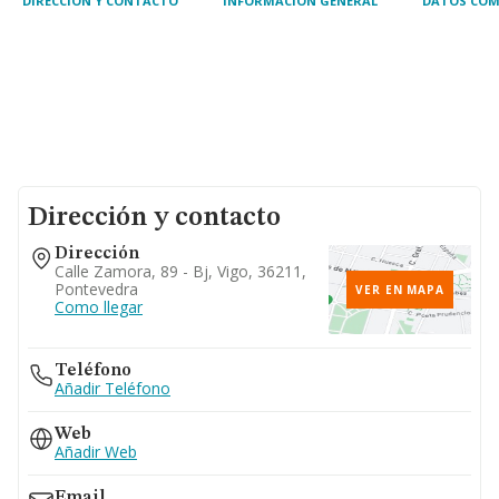
DIRECCIÓN Y CONTACTO
INFORMACIÓN GENERAL
DATOS COM
Dirección y contacto
Dirección
Calle Zamora, 89 - Bj, Vigo, 36211,
Pontevedra
VER EN MAPA
Como llegar
Teléfono
Añadir Teléfono
Web
Añadir Web
Email