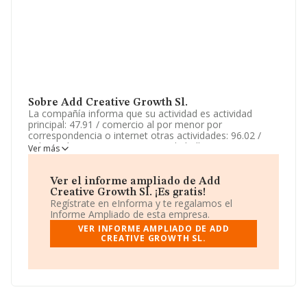
Sobre Add Creative Growth Sl.
La compañía informa que su actividad es actividad
principal: 47.91 / comercio al por menor por
correspondencia o internet otras actividades: 96.02 /
peluquería y otros tratamientos de belleza, 61.90 / otras
Ver más
actividades de telecomunicaciones, 73.11 / agencias de
publicidad, 20.41 / fabricación de jabones, detergentes y
otros artículos de l. La empresa aparece inscrita en el
Ver el informe ampliado de Add
Registro Mercantil como Sociedad Limitada. Su
Creative Growth Sl. ¡Es gratis!
actividad CNAE es 'Actividades de servicios de
Regístrate en eInforma y te regalamos el
intermediación para el comercio al por menor no
Informe Ampliado de esta empresa.
especializado' con código 4791. La sociedad no tiene
VER INFORME AMPLIADO DE ADD
actividad en mercados exteriores.
CREATIVE GROWTH SL.
La empresa
Add Creative Growth S.L
, con NIF
B01967009, en el municipio de Benahavís, provincia de
Málaga, Andalucía.
Con los datos a disposición de INFORMA sobre 11.706