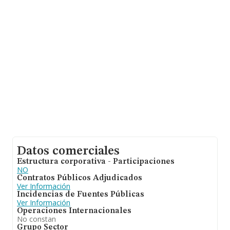
empresas pertenecientes al sector, a nivel nacional la
facturación asciende a 2.892 millones de euros y la
media entre todas las compañías es de 247 mil euros
de ventas. Teniendo en cuenta la información sobre
Málaga, en la base de datos de INFORMA aparecen 567
empresas, cuyas ventas han alcanzado los 125 millones
de euros. Por último, con el fin de ampliar la
información relativa al ámbito de la empresa, la media
de empleados es de 1; la antigüedad alcanza los 8 años
desde la constitución.
Datos comerciales
Estructura corporativa - Participaciones
NO
Contratos Públicos Adjudicados
Ver Información
Incidencias de Fuentes Públicas
Ver Información
Operaciones Internacionales
No constan
Grupo Sector