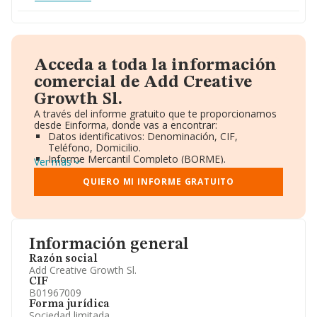
Acceda a toda la información
comercial de Add Creative
Growth Sl.
A través del informe gratuito que te proporcionamos
desde Einforma, donde vas a encontrar:
Datos identificativos: Denominación, CIF,
Teléfono, Domicilio.
Informe Mercantil Completo (BORME).
Ver más
Gráficos de Evolución Ventas y Empleados.
Consejo de Administración y Administradores.
QUIERO MI INFORME GRATUITO
Directivos y Ejecutivos.
Accionistas.
Participaciones y Vinculaciones en otras empresas.
Artículos de prensa publicados sobre la empresa.
Información oficial y registral complementaria.
Información general
Razón social
Add Creative Growth Sl.
CIF
B01967009
Forma jurídica
Sociedad limitada