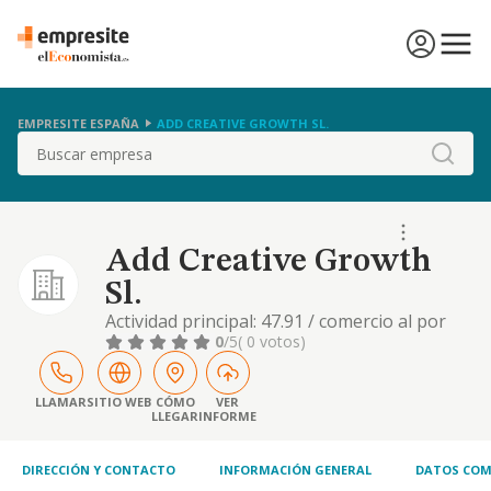
EMPRESITE ESPAÑA
ADD CREATIVE GROWTH SL.
Buscar
Add Creative Growth
Sl.
Actividad principal: 47.91 / comercio al por
menor por correspondencia o internet otras
0
/5
( 0 votos)
actividades: 96.02 / peluquería y otros
tratamientos de belleza, 61.90 / otras
actividades de telecomunicaciones, 73.11 /
LLAMAR
SITIO WEB
CÓMO
VER
LLEGAR
INFORME
agencias de publicidad, 20.41 / fabricación de
jabones, detergentes y otros artículos de l
DIRECCIÓN Y CONTACTO
INFORMACIÓN GENERAL
DATOS COM