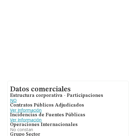
empresas pertenecientes al sector, la facturación en el
ámbito nacional alcanza los 22.737 millones de euros y
la media de facturación de ventas entre todas las
compañías alcanza los 171 mil euros. Finalmente, para
completar los datos de sector los empleados de media
son 1. La antigüedad desde la constitución es de 24
años.
Datos comerciales
Estructura corporativa - Participaciones
NO
Contratos Públicos Adjudicados
Ver Información
Incidencias de Fuentes Públicas
Ver Información
Operaciones Internacionales
No constan
Grupo Sector