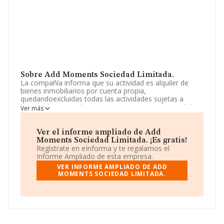
Sobre Add Moments Sociedad Limitada.
La compañía informa que su actividad es alquiler de
bienes inmobiliarios por cuenta propia,
quedandoexcluidas todas las actividades sujetas a
legislación especial, cuyosrequisitos no sean cumplidos
Ver más
por la sociedad. cnae principal: 6820,alquiler de bienes
inmobiliarios por cuenta propia. La empresa aparece
inscrita en el Registro Mercantil como Sociedad
Ver el informe ampliado de Add
Limitada. La actividad de referencia CNAE corresponde
Moments Sociedad Limitada. ¡Es gratis!
a 'Alquiler de bienes inmobiliarios por cuenta propia',
Regístrate en eInforma y te regalamos el
cuyo Código es 6820. No realiza actividad de
Informe Ampliado de esta empresa.
importación y/o exportación.
VER INFORME AMPLIADO DE ADD
MOMENTS SOCIEDAD LIMITADA.
La empresa española
Add Moments Sociedad
Limitada
, con CIF B56997729, tiene domicilio fiscal en
Paseo Luis Golf núm. 10 3 E, (02660), en el municipio de
Caudete, Albacete, Castilla-la Mancha.
Con los datos a disposición de INFORMA sobre 132.555