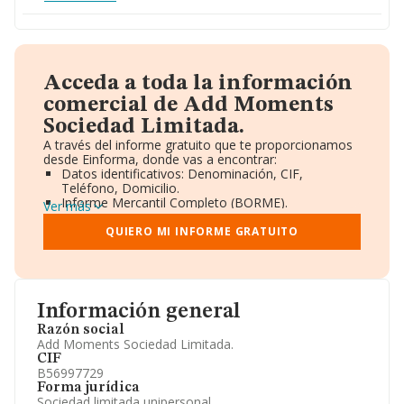
Acceda a toda la información
comercial de Add Moments
Sociedad Limitada.
A través del informe gratuito que te proporcionamos
desde Einforma, donde vas a encontrar:
Datos identificativos: Denominación, CIF,
Teléfono, Domicilio.
Informe Mercantil Completo (BORME).
Ver más
Gráficos de Evolución Ventas y Empleados.
Consejo de Administración y Administradores.
QUIERO MI INFORME GRATUITO
Directivos y Ejecutivos.
Accionistas.
Participaciones y Vinculaciones en otras empresas.
Artículos de prensa publicados sobre la empresa.
Información oficial y registral complementaria.
Información general
Razón social
Add Moments Sociedad Limitada.
CIF
B56997729
Forma jurídica
Sociedad limitada unipersonal