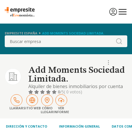
EMPRESITE ESPAÑA
ADD MOMENTS SOCIEDAD LIMITADA.
Buscar
Add Moments Sociedad
Limitada.
Alquiler de bienes inmobiliarios por cuenta
propia, quedandoexcluidas todas las
0
/5
( 0 votos)
actividades sujetas a legislación especial,
cuyosrequisitos no sean cumplidos por la
sociedad. cnae principal: 6820,alquiler de
LLAMAR
SITIO WEB
CÓMO
VER
LLEGAR
INFORME
bienes inmobiliarios por cuenta propia
DIRECCIÓN Y CONTACTO
INFORMACIÓN GENERAL
DATOS COM