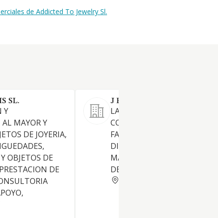
ciales de Addicted To Jewelry Sl.
S SL.
J ROCA BORI FONTESTA SL
 Y
LA IMPORTACION, EXPORTA
 AL MAYOR Y
COMERCIALIZACION,
ETOS DE JOYERIA,
FABRICACION, VENTA Y
TIGUEDADES,
DISTRIBUCION DE JOYAS DE
 Y OBJETOS DE
MATERIALES NOBLES, ASI 
 PRESTACION DE
DE BISUTERIA.
BARCELONA
CONSULTORIA
APOYO,
C