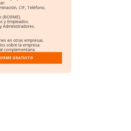
ar:
minación, CIF, Teléfono,
to (BORME).
as y Empleados.
y Administradores.
ones en otras empresas.
dos sobre la empresa.
tral complementaria.
FORME GRATUITO