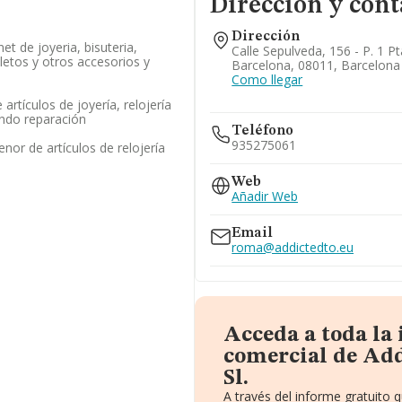
Dirección y cont
Dirección
et de joyeria, bisuteria,
Calle Sepulveda, 156 - P. 1 Pt
letos y otros accesorios y
Barcelona, 08011, Barcelona
Como llegar
rtículos de joyería, relojería
yendo reparación
Teléfono
935275061
nor de artículos de relojería
Web
Añadir Web
Email
roma@addictedto.eu
Acceda a toda la
comercial de Add
Sl.
A través del informe gratuito