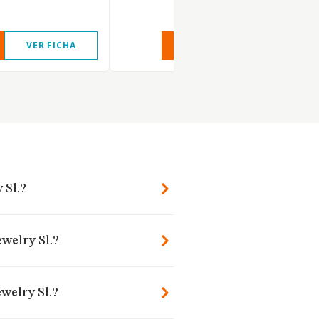
VER FICHA
VER INFORME
VER FIC
 Sl.?
ewelry Sl.?
welry Sl.?