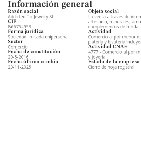
Información general
Razón social
Objeto social
Addicted To Jewelry Sl.
La venta a traves de intern
artesania, minerales, amu
CIF
B66754953
complementos de moda
Forma jurídica
Actividad
Sociedad limitada unipersonal
Comercio al por menor de a
platería y bisuteria.Inclu
Sector
Comercio
Actividad CNAE
4777 - Comercio al por me
Fecha de constitución
20-5-2016
y joyería
Fecha último cambio
Estado de la empresa
23-11-2025
Cierre de hoja registral