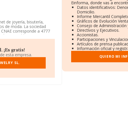
Einforma, donde vas a encontr
Datos identificativos: Deno
Domicilio.
Informe Mercantil Comple
Gráficos de Evolución Vent
et de joyería, bisutería,
Consejo de Administración 
tos de moda. La sociedad
Directivos y Ejecutivos.
 Su CNAE corresponde a 4777
Accionistas.
ería en establecimientos
Participaciones y Vinculaci
iores.
Artículos de prensa publica
Información oficial y regis
enta la información a
 ¡Es gratis!
s inferior a la media de
 de esta empresa.
QUIERO MI IN
WELRY SL.
 está situada en Calle
lona, Cataluña.
rtenecientes al sector, a
 la media entre todas las
terior información de interés
s de 3. La antigüedad desde