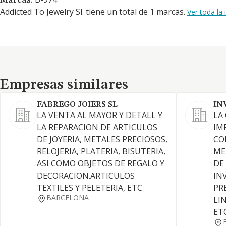
Marcas:
Addicted To Jewelry Sl. tiene un total de 1 marcas.
Ver toda la
Empresas similares
Empresas similares
FABREGO JOIERS SL
IN
LA VENTA AL MAYOR Y DETALL Y
LA
LA REPARACION DE ARTICULOS
IM
DE JOYERIA, METALES PRECIOSOS,
CO
RELOJERIA, PLATERIA, BISUTERIA,
ME
ASI COMO OBJETOS DE REGALO Y
DE
DECORACION.ARTICULOS
IN
TEXTILES Y PELETERIA, ETC
PR
BARCELONA
LI
ET