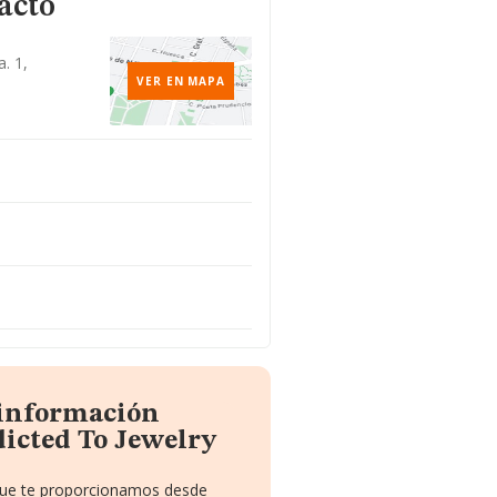
acto
a. 1,
VER EN MAPA
 información
icted To Jewelry
 que te proporcionamos desde