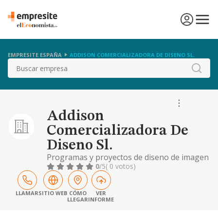
EMPRESITE ESPAÑA
ADDISON COMERCIALIZADORA DE DISENO SL.
Buscar
Addison
Comercializadora De
Diseno Sl.
Programas y proyectos de diseno de imagen
corporativa..
0
/5
( 0 votos)
LLAMAR
SITIO WEB
CÓMO
VER
LLEGAR
INFORME