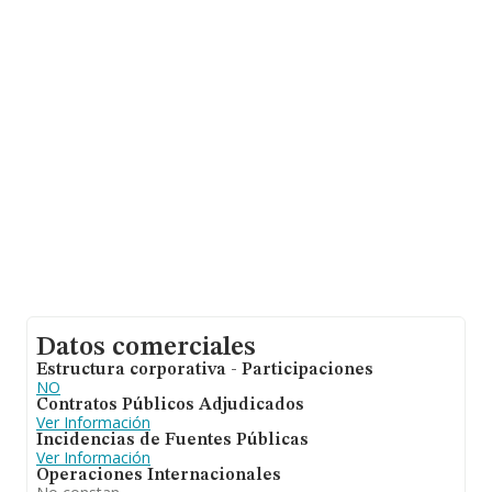
empresas, con ventas en 2016 de hasta 13.743 millones
de euros. Con el fin de ampliar la información relativa a
las compañías, los empleados de media son 2; la
antigüedad desde la constitución es de 15 años.
Datos comerciales
Estructura corporativa - Participaciones
NO
Contratos Públicos Adjudicados
Ver Información
Incidencias de Fuentes Públicas
Ver Información
Operaciones Internacionales