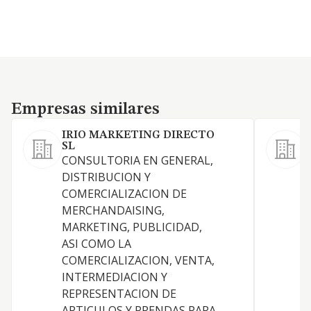
Empresas similares
Empresas similares
IRIO MARKETING DIRECTO
SL
CONSULTORIA EN GENERAL,
L
DISTRIBUCION Y
COMERCIALIZACION DE
MERCHANDAISING,
P
MARKETING, PUBLICIDAD,
ASI COMO LA
COMERCIALIZACION, VENTA,
D
INTERMEDIACION Y
REPRESENTACION DE
ARTICULOS Y PRENDAS PARA
P