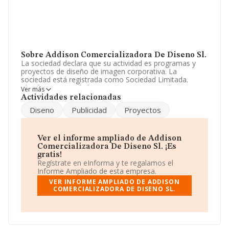
Sobre Addison Comercializadora De Diseno Sl.
La sociedad declara que su actividad es programas y
proyectos de diseño de imagen corporativa. La
sociedad está registrada como Sociedad Limitada.
Clasifica su actividad CNAE como 'Agencias de
Ver más
publicidad', código 7311. La compañía no tiene actividad
Actividades relacionadas
en mercados exteriores.
Diseno
Publicidad
Proyectos
Para ponerse en contacto con sus oficinas, la empresa
facilita el número de teléfono 914318433.
Ver el informe ampliado de Addison
La sociedad española
Addison Comercializadora de
Comercializadora De Diseno Sl. ¡Es
Diseno S.L
, B85849974, se encuentra en Calle
gratis!
Velazquez núm. 76 3, (28001), en el municipio de
Regístrate en eInforma y te regalamos el
Madrid, Madrid.
Informe Ampliado de esta empresa.
VER INFORME AMPLIADO DE ADDISON
En base a la información de la que dispone INFORMA
COMERCIALIZADORA DE DISENO SL.
sobre 39.891 compañías, a nivel nacional la facturación
asciende a 18.414 millones de euros y la media entre
todas las compañías es de 461 mil euros de ventas en
2016. Teniendo en cuenta la información sobre Madrid,
en la base de datos de INFORMA aparecen 13315