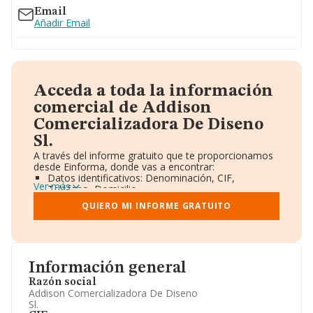
Email
Añadir Email
Acceda a toda la información
comercial de Addison
Comercializadora De Diseno
Sl.
A través del informe gratuito que te proporcionamos
desde Einforma, donde vas a encontrar:
Datos identificativos: Denominación, CIF,
Ver más
Teléfono, Domicilio.
Informe Mercantil Completo (BORME).
QUIERO MI INFORME GRATUITO
Gráficos de Evolución Ventas y Empleados.
Consejo de Administración y Administradores.
Directivos y Ejecutivos.
Accionistas.
Participaciones y Vinculaciones en otras empresas.
Información general
Artículos de prensa publicados sobre la empresa.
Información oficial y registral complementaria.
Razón social
Addison Comercializadora De Diseno
Sl.