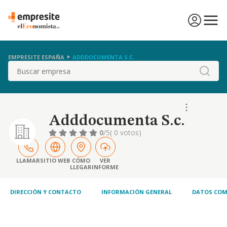
EMPRESITE ESPAÑA
ADDDOCUMENTA S.C.
Buscar
Adddocumenta S.c.
0
/5
( 0 votos)
LLAMAR
SITIO WEB
CÓMO
VER
LLEGAR
INFORME
DIRECCIÓN Y CONTACTO
INFORMACIÓN GENERAL
DATOS COM