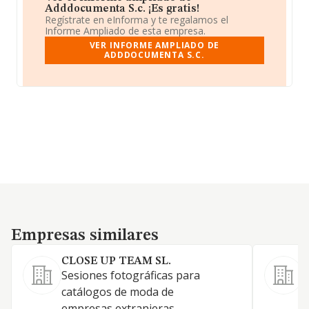
Adddocumenta S.c. ¡Es gratis!
Regístrate en eInforma y te regalamos el
Informe Ampliado de esta empresa.
VER INFORME AMPLIADO DE
ADDDOCUMENTA S.C.
Empresas similares
Empresas similares
CLOSE UP TEAM SL.
Sesiones fotográficas para
catálogos de moda de
empresas extranjeras
P