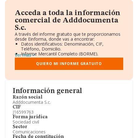
Acceda a toda la información
comercial de Adddocumenta
S.c.
A través del informe gratuito que te proporcionamos
desde Einforma, donde vas a encontrar:
Datos identificativos: Denominación, CIF,
Teléfono, Domicilio.
Informe Mercantil Completo (BORME).
Ver más
Gráficos de Evolución Ventas y Empleados.
Consejo de Administración y Administradores.
QUIERO MI INFORME GRATUITO
Directivos y Ejecutivos.
Accionistas.
Participaciones y Vinculaciones en otras empresas.
Artículos de prensa publicados sobre la empresa.
Información oficial y registral complementaria.
Información general
Razón social
Adddocumenta S.c.
CIF
J16599763
Forma jurídica
Sociedad civil
Sector
Comunicaciones
Fecha de constitución