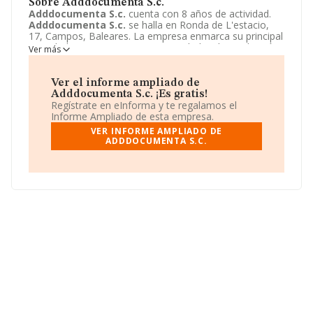
Sobre Adddocumenta S.c.
Adddocumenta S.c.
cuenta con 8 años de actividad.
Adddocumenta S.c.
se halla en Ronda de L'estacio,
17, Campos, Baleares. La empresa enmarca su principal
actividad CNAE como 5915 - Actividades de producción
Ver más
cinematográfica y de vídeo.
Adddocumenta S.c.
toma
la forma jurídica de Sociedad civil.
Ver el informe ampliado de
Adddocumenta S.c. ¡Es gratis!
Regístrate en eInforma y te regalamos el
Informe Ampliado de esta empresa.
VER INFORME AMPLIADO DE
ADDDOCUMENTA S.C.