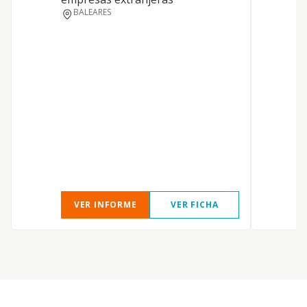
BALEARES
E
S
VER INFORME
VER FICHA