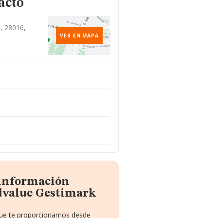
acto
d, 28016,
VER EN MAPA
 información
dvalue Gestimark
 que te proporcionamos desde