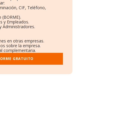
ar:
minación, CIF, Teléfono,
o (BORME).
as y Empleados.
y Administradores.
ones en otras empresas.
dos sobre la empresa.
ral complementaria.
FORME GRATUITO