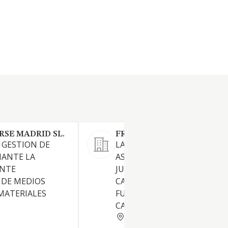
RSE MADRID SL.
FRAYLEX SL
Y GESTION DE
LA PRESTACION DE SERVICIO
IANTE LA
ASESORAMIENTO Y DEFENSA
ENTE
JURIDICOS EN TODOS LOS
 DE MEDIOS
CAMPOS Y
MATERIALES
FUNDAMENTALMENTE EN E
CAMPO LABORAL Y SOCIAL
MADRID