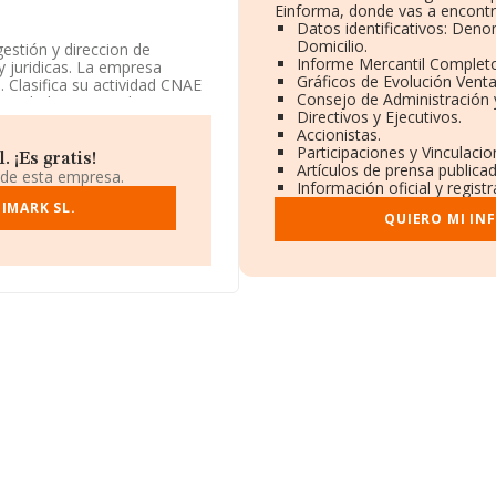
Einforma, donde vas a encontr
Datos identificativos: Deno
Domicilio.
estión y direccion de
Informe Mercantil Complet
y juridicas. La empresa
Gráficos de Evolución Vent
 Clasifica su actividad CNAE
Consejo de Administración 
actividad en mercados
Directivos y Ejecutivos.
Accionistas.
Participaciones y Vinculaci
á situada en Calle Serrano
 ¡Es gratis!
Artículos de prensa publica
 de esta empresa.
Información oficial y regist
0 compañías, a nivel
IMARK SL.
QUIERO MI IN
edia entre todas las
ión de la provincia
65 empresas, cuyas ventas
a información relativa a las
antigüedad desde la