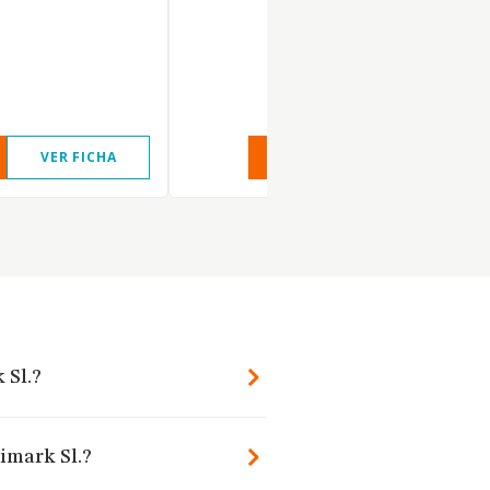
VER FICHA
VER INFORME
VER FIC
 Sl.?
imark Sl.?