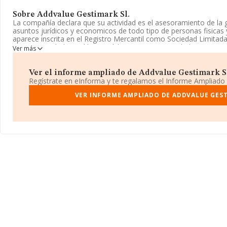
Sobre Addvalue Gestimark Sl.
La compañía declara que su actividad es el asesoramiento de la g
asuntos jurídicos y economicos de todo tipo de personas fisicas 
aparece inscrita en el Registro Mercantil como Sociedad Limitada.
como 'Actividades jurídicas', código 6910. La sociedad no tiene 
Ver más
exteriores.
La compañía
Addvalue Gestimark S.L
, con NIF B83485953, est
Ver el informe ampliado de Addvalue Gestimark Sl.
núm. 221 1, (28016), Madrid, Madrid.
Regístrate en eInforma y te regalamos el Informe Ampliado
En base a la información de la que dispone INFORMA sobre 28.03
VER INFORME AMPLIADO DE ADDVALUE GEST
nacional la facturación asciende a 6.290 millones de euros y la m
compañías es de 224 mil euros de ventas. Respecto a la informac
(hablamos de Madrid), en la base de datos INFORMA constan 82
han alcanzado los 3.567 millones de euros. Con el fin de ampliar l
compañías, la media de empleados de las empresas es de 2. La 
constitución es de 14 años.