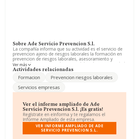
Sobre Ade Servicio Prevencion S.l.
La compañía informa que su actividad es el servicio de
prevencion ajeno de riesgos laborales la formación en
prevencion de riesgos laborales, asesoramiento y
gestión de prevencion de riesgos laborales. La sociedad
Ver más
está registrada como Sociedad Limitada. Tiene CNAE:
Actividades relacionadas
7020 - '%cnae%'. La sociedad no tiene actividad en
Formacion
Prevencion riesgos laborales
mercados exteriores.
Servicios empresas
Los empleados se han reducido un 50% y atendiendo a
los datos disponibles en INFORMA, el número de
empleados de la compañía ha estado por debajo de la
media de sector.
Ver el informe ampliado de Ade
Servicio Prevencion S.l. ¡Es gratis!
Para ponerse en contacto con sus oficinas, la empresa
Regístrate en eInforma y te regalamos el
facilita el número de teléfono 971728010.
Informe Ampliado de esta empresa.
VER INFORME AMPLIADO DE ADE
La sociedad
Ade Servicio Prevencion S.L
, CIF
SERVICIO PREVENCION S.L.
B57167793, tiene su domicilio social establecido en
Calle Pere Dezcallar I Net núm. 11 Bj, (07003), Palma,