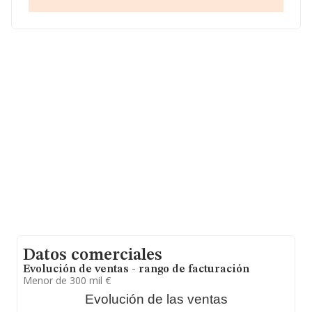
en Isles Baleares, Islas Baleares.
En base a la información de la que dispone INFORMA
sobre 72.271 compañías, en el ámbito nacional la
facturación alcanza la cifra de 15.184 millones de euros
y se estima que el promedio de la facturación entre
todas las empresas es de 210 mil euros. Finalmente,
para completar los datos de sector, en 2005, la media
de empleados es de 2. La antigüedad alcanza los 13
años desde la constitución.
Datos comerciales
Evolución de ventas - rango de facturación
Menor de 300 mil €
Evolución de las ventas