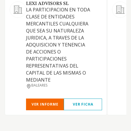
LEXI ADVISORS SL
LA PARTICIPACION EN TODA
L
CLASE DE ENTIDADES
o
MERCANTILES CUALQUIERA
p
QUE SEA SU NATURALEZA
a
JURIDICA, A TRAVES DE LA
t
ADQUISICION Y TENENCIA
l
DE ACCIONES O
e
PARTICIPACIONES
c
REPRESENTATIVAS DEL
e
CAPITAL DE LAS MISMAS O
p
MEDIANTE
c
BALEARES
d
VER INFORME
VER FICHA