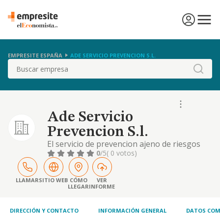
EMPRESITE ESPAÑA
ADE SERVICIO PREVENCION S.L.
Buscar
Ade Servicio
Prevencion S.l.
El servicio de prevencion ajeno de riesgos
laborales la formacion en prevencion de
0
/5
( 0 votos)
riesgos laborales, asesoramiento y gestion
de prevencion de riesgos laborales.
LLAMAR
SITIO WEB
CÓMO
VER
LLEGAR
INFORME
DIRECCIÓN Y CONTACTO
INFORMACIÓN GENERAL
DATOS COM