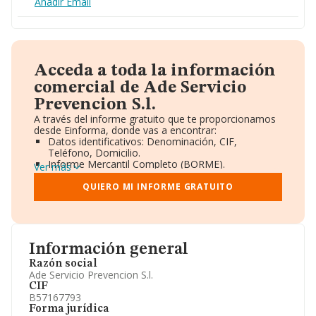
Añadir Email
Acceda a toda la información
comercial de Ade Servicio
Prevencion S.l.
A través del informe gratuito que te proporcionamos
desde Einforma, donde vas a encontrar:
Datos identificativos: Denominación, CIF,
Teléfono, Domicilio.
Informe Mercantil Completo (BORME).
Ver más
Gráficos de Evolución Ventas y Empleados.
Consejo de Administración y Administradores.
QUIERO MI INFORME GRATUITO
Directivos y Ejecutivos.
Accionistas.
Participaciones y Vinculaciones en otras empresas.
Artículos de prensa publicados sobre la empresa.
Información oficial y registral complementaria.
Información general
Razón social
Ade Servicio Prevencion S.l.
CIF
B57167793
Forma jurídica