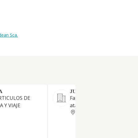
dean Sca.
A
JUAN MONROY SANCHEZ S
RTICULOS DE
Fabricación y comercializació
 Y VIAJE
ataúdes.
CORDOBA