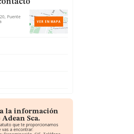
contacto
 20, Puente
a
VER EN MAPA
a la información
 Adean Sca.
ratuito que te proporcionamos
 vas a encontrar: