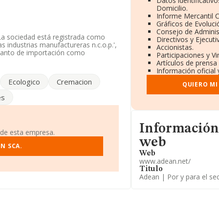
Datos identificativ
Domicilio.
Informe Mercantil
Gráficos de Evoluc
Consejo de Adminis
 La sociedad está registrada como
Directivos y Ejecuti
 industrias manufactureras n.c.o.p.',
Accionistas.
 tanto de importación como
Participaciones y V
Artículos de prensa
Información oficial 
la información disponible en
Ecologico
Cremacion
e la media de sector.
QUIERO MI
es
.adean.net
.
alle La Alianza Pg San Pancracio núm.
Informacion de su pá
Información
 de esta empresa.
698 empresas, en el ámbito nacional
web
edia entre todas las compañías es de
N SCA.
a provincia (hablamos de Córdoba),
Web
www.adean.net/
en 2023 de hasta 12 millones de
 los empleados de media son 4. La
Titulo
Adean | Por y para el sec