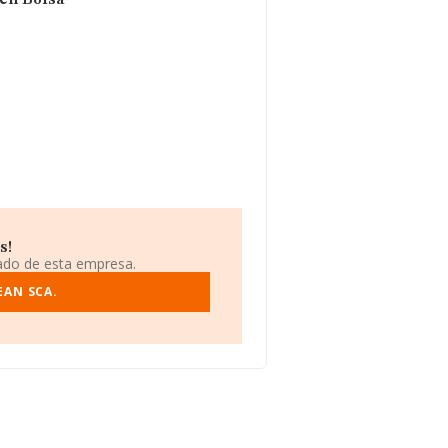
 en Bolsa
s!
iado de esta empresa.
EAN SCA.