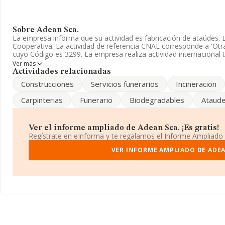
Sobre Adean Sca.
La empresa informa que su actividad es fabricación de ataúdes.
Cooperativa. La actividad de referencia CNAE corresponde a 'Otras
cuyo Código es 3299. La empresa realiza actividad internacional
exportación.
Ver más
Actividades relacionadas
El número de empleados ha crecido un 28% y teniendo en cuenta 
Construcciones
Servicios funerarios
Incineracion
INFORMA, ha dispuesto de un número de empleados por encima d
Carpinterias
Funerario
Biodegradables
Ataud
El correo electrónico es
adean@adean.net
. Su página web es
www
La empresa española
Adean Sca
, F14110746, está situada en C
19 - 20, (14500), Puente Genil, Córdoba, Andalucía.
Ver el informe ampliado de Adean Sca. ¡Es gratis!
Regístrate en eInforma y te regalamos el Informe Ampliado
En relación con el sector y disponiendo de los datos de hasta 2.
la facturación alcanza la cifra de 1.469 millones de euros y la m
VER INFORME AMPLIADO DE ADEA
544 mil euros de ventas en 2023. Respecto a la información de l
en la base de datos INFORMA constan 37 empresas, con ventas 
euros. Finalmente, para completar los datos de sector, en 2023,
antigüedad alcanza los 21 años desde la constitución.