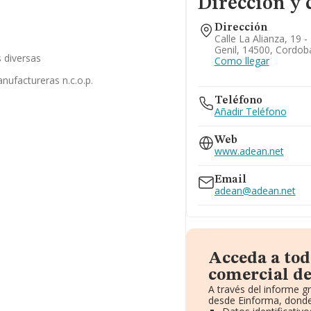
Dirección y 
Dirección
Calle La Alianza, 19 -
Genil, 14500, Cordob
 diversas
Como llegar
nufactureras n.c.o.p.
Teléfono
Añadir Teléfono
Web
www.adean.net
Email
adean@adean.net
Acceda a tod
comercial de
A través del informe g
desde Einforma, donde