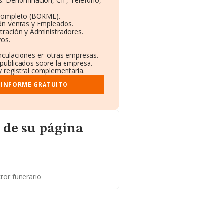
os: Denominación, CIF, Teléfono,
 Completo (BORME).
ión Ventas y Empleados.
tración y Administradores.
vos.
inculaciones en otras empresas.
 publicados sobre la empresa.
y registral complementaria.
 INFORME GRATUITO
gina web
 de su página
tor funerario