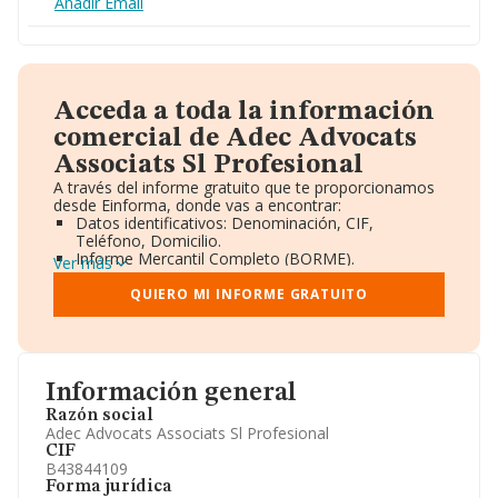
Añadir Email
Acceda a toda la información
comercial de Adec Advocats
Associats Sl Profesional
A través del informe gratuito que te proporcionamos
desde Einforma, donde vas a encontrar:
Datos identificativos: Denominación, CIF,
Teléfono, Domicilio.
Informe Mercantil Completo (BORME).
Ver más
Gráficos de Evolución Ventas y Empleados.
Consejo de Administración y Administradores.
QUIERO MI INFORME GRATUITO
Directivos y Ejecutivos.
Accionistas.
Participaciones y Vinculaciones en otras empresas.
Artículos de prensa publicados sobre la empresa.
Información oficial y registral complementaria.
Información general
Razón social
Adec Advocats Associats Sl Profesional
CIF
B43844109
Forma jurídica