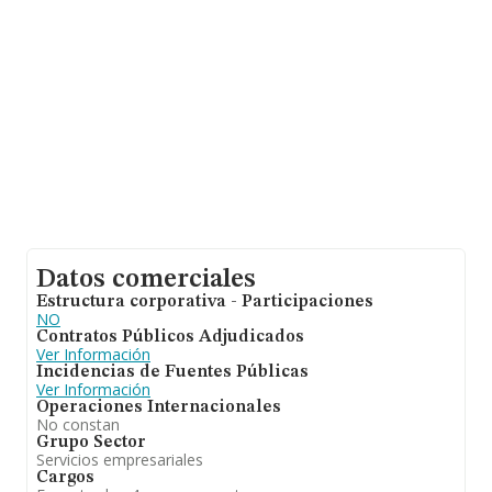
con ventas de 17 millones de euros. Por último, con el
fin de ampliar la información relativa al ámbito de la
empresa, los empleados de media son 2. La antigüedad
desde la constitución es de 14 años.
Datos comerciales
Estructura corporativa - Participaciones
NO
Contratos Públicos Adjudicados
Ver Información
Incidencias de Fuentes Públicas
Ver Información
Operaciones Internacionales
No constan
Grupo Sector
Servicios empresariales
Cargos