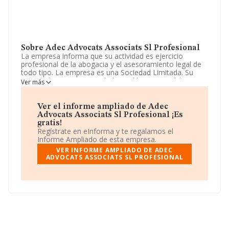
Sobre Adec Advocats Associats Sl Profesional
La empresa informa que su actividad es ejercicio
profesional de la abogacia y el asesoramiento legal de
todo tipo. La empresa es una Sociedad Limitada. Su
actividad CNAE es 'Actividades jurídicas' con código
Ver más
6910. La compañía no tiene actividad en mercados
exteriores.
Ver el informe ampliado de Adec
Para más información es posible contactar a través del
Advocats Associats Sl Profesional ¡Es
teléfono 977510395.
gratis!
Regístrate en eInforma y te regalamos el
La empresa
Adec Advocats Associats S.L
Informe Ampliado de esta empresa.
Profesional
, B43844109, se encuentra en Calle De
VER INFORME AMPLIADO DE ADEC
Rossello núm. 3 2, (43500), en el municipio de Tortosa,
ADVOCATS ASSOCIATS SL PROFESIONAL
en Tarragona, Cataluña.
Con los datos a disposición de INFORMA sobre 28.030
empresas pertenecientes al sector, a nivel nacional la
facturación asciende a 6.290 millones de euros y se
estima que el promedio de la facturación entre todas
las empresas es de 224 mil euros. En cuanto a la
información relativa a la provincia de Tarragona, en la
base de datos de INFORMA aparecen 345 empresas,