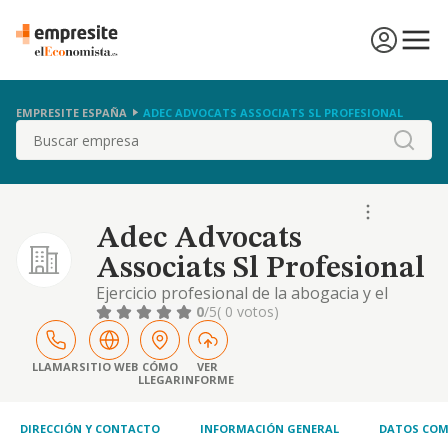
EMPRESITE ESPAÑA
ADEC ADVOCATS ASSOCIATS SL PROFESIONAL
Buscar
Adec Advocats
Associats Sl Profesional
Ejercicio profesional de la abogacia y el
asesoramiento legal de todo tipo
0
/5
( 0 votos)
LLAMAR
SITIO WEB
CÓMO
VER
LLEGAR
INFORME
DIRECCIÓN Y CONTACTO
INFORMACIÓN GENERAL
DATOS COM