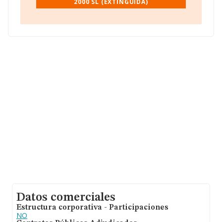
2000 SL (EXTINGUIDA)
empresas pertenecientes al sector, la facturación en el
ámbito nacional alcanza los 2.404 millones de euros y
se calcula un promedio de facturación de 258 mil euros
entre todas las compañías. En cuanto a la información
relativa a la provincia de Valladolid, en la base de datos
de INFORMA aparecen 83 empresas, cuyas ventas han
obtenido los 11 millones de euros. Con el fin de ampliar
la información relativa a las compañías, la media de
empleados es de 1. La media de antigüedad desde la
constitución es de 21 años.
Datos comerciales
Estructura corporativa - Participaciones
NO