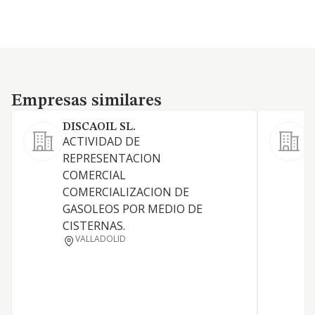
Empresas similares
Empresas similares
DISCAOIL SL.
ACTIVIDAD DE
I
REPRESENTACION
d
COMERCIAL
e
COMERCIALIZACION DE
i
GASOLEOS POR MEDIO DE
d
CISTERNAS.
a
VALLADOLID
p
s
I
d
i