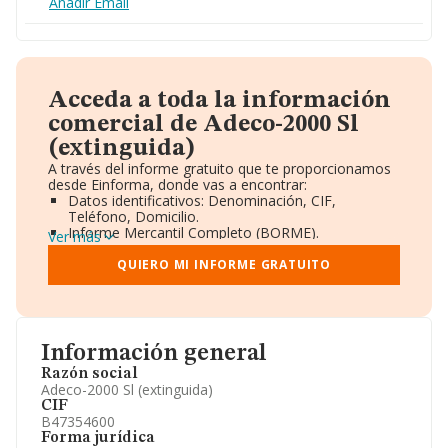
Añadir Email
Acceda a toda la información
comercial de Adeco-2000 Sl
(extinguida)
A través del informe gratuito que te proporcionamos
desde Einforma, donde vas a encontrar:
Datos identificativos: Denominación, CIF,
Teléfono, Domicilio.
Informe Mercantil Completo (BORME).
Ver más
Gráficos de Evolución Ventas y Empleados.
Consejo de Administración y Administradores.
QUIERO MI INFORME GRATUITO
Directivos y Ejecutivos.
Accionistas.
Participaciones y Vinculaciones en otras empresas.
Artículos de prensa publicados sobre la empresa.
Información oficial y registral complementaria.
Información general
Razón social
Adeco-2000 Sl (extinguida)
CIF
B47354600
Forma jurídica