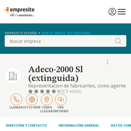
EMPRESITE ESPAÑA
ADECO-2000 SL (EXTINGUIDA)
Buscar
Adeco-2000 Sl
(extinguida)
Representacion de fabricantes, como agente
comercial, a traves de contrato de agencia de
0
/5
( 0 votos)
cualquier clase de electrodomesticos y
mobiliario para el hogar o la industria, asi
como la distribucion de los mismos etc.
LLAMAR
SITIO WEB
CÓMO
VER
LLEGAR
INFORME
DIRECCIÓN Y CONTACTO
INFORMACIÓN GENERAL
DATOS COM