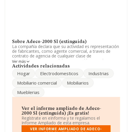
Sobre Adeco-2000 Sl (extinguida)
La compañía declara que su actividad es representación
de fabricantes, como agente comercial, a traves de
contrato de agencia de cualquier clase de
electrodomesticos y mobiliario para el hogar o la
Ver más
industria, así como la distribución de los mismos etc. La
Actividades relacionadas
empresa es una Sociedad Limitada. Su actividad CNAE
Hogar
Electrodomesticos
Industrias
es 'Intermediarios del comercio de materias primas
agrarias, animales vivos, materias primas textiles y
Mobiliario comercial
Mobiliarios
productos semielaborados' con código 4611. La
empresa no tiene actividad en mercados exteriores.
Mueblerias
Para ponerse en contacto con sus oficinas, la empresa
facilita el número de teléfono 983395209.
Ver el informe ampliado de Adeco-
La empresa española
Adeco-2000 S.L (extinguida)
,
2000 Sl (extinguida) ¡Es gratis!
NIF B47354600, está situada en Calle Ferrocarril núm.
Regístrate en eInforma y te regalamos el
134, (47004), en el municipio de Valladolid, Castilla-león.
Informe Ampliado de esta empresa.
VER INFORME AMPLIADO DE ADECO-
Con los datos a disposición de INFORMA sobre 9.296