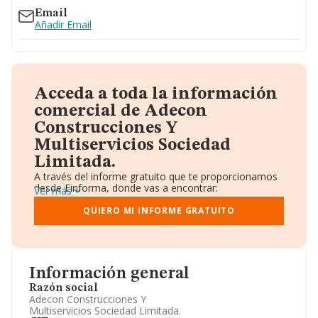
Email
Añadir Email
Acceda a toda la información
comercial de Adecon
Construcciones Y
Multiservicios Sociedad
Limitada.
A través del informe gratuito que te proporcionamos
desde Einforma, donde vas a encontrar:
Ver más
Datos identificativos: Denominación, CIF,
Teléfono, Domicilio.
QUIERO MI INFORME GRATUITO
Informe Mercantil Completo (BORME).
Gráficos de Evolución Ventas y Empleados.
Consejo de Administración y Administradores.
Directivos y Ejecutivos.
Accionistas.
Información general
Participaciones y Vinculaciones en otras empresas.
Razón social
Artículos de prensa publicados sobre la empresa.
Adecon Construcciones Y
Información oficial y registral complementaria.
Multiservicios Sociedad Limitada.