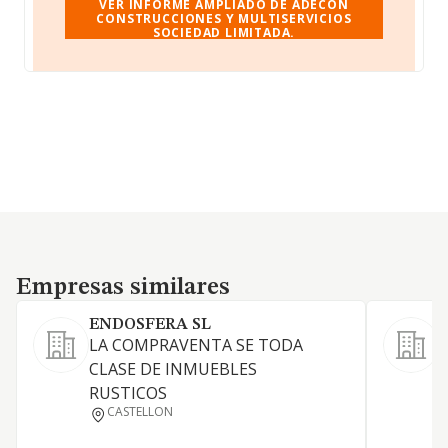
VER INFORME AMPLIADO DE ADECON
CONSTRUCCIONES Y MULTISERVICIOS
SOCIEDAD LIMITADA.
Empresas similares
Empresas similares
ENDOSFERA SL
LA COMPRAVENTA SE TODA
l
CLASE DE INMUEBLES
e
RUSTICOS
b
CASTELLON
6