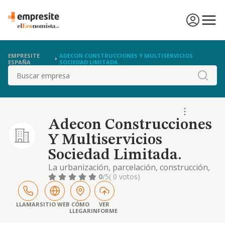
EMPRESITE
ADECON CONSTRUCCIONES Y MULTISERVICIOS
ESPAÑA
SOCIEDAD LIMITADA.
Buscar
Adecon Construcciones
Y Multiservicios
Sociedad Limitada.
La urbanización, parcelación, construcción,
promoción, reforma y rehabilitación, de
0
/5
( 0 votos)
obra pública o privada, por cuenta propia o
ajena, de todo tipo de inmuebles por
naturaleza, así como la importación y
LLAMAR
SITIO WEB
CÓMO
VER
LLEGAR
INFORME
exportación de toda clase de mercaderías
relacionadas. la compraventa, explotación,