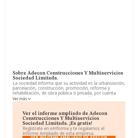
Sobre Adecon Construcciones Y Multiservicios
Sociedad Limitada.
La sociedad informa que su actividad es la urbanización,
parcelación, construcción, promoción, reforma y
rehabilitación, de obra pública o privada, por cuenta
propia o ajena, de todo tipo de inmuebles por
Ver más
naturaleza, así como la importación y exportación de
toda clase de mercaderías relacionadas. la
compraventa, explotación, arrendamiento. La empresa
Ver el informe ampliado de Adecon
está registrada como Sociedad Limitada. Clasifica su
Construcciones Y Multiservicios
actividad CNAE como '%cnae%', código 6811. La
Sociedad Limitada. ¡Es gratis!
empresa realiza actividad internacional tanto de
Regístrate en eInforma y te regalamos el
importación como exportación.
Informe Ampliado de esta empresa.
VER INFORME AMPLIADO DE ADECON