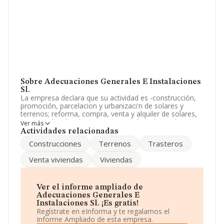
Sobre Adecuaciones Generales E Instalaciones
Sl.
La empresa declara que su actividad es -construcción,
promoción, parcelacion y urbanizaci'n de solares y
terrenos; reforma, compra, venta y alquiler de solares,
terrenos, locales de negocio, viviendas, plazas de
Ver más
aparcamientos, trasteros y cualquier otra clase. La
Actividades relacionadas
sociedad está registrada como Sociedad Limitada. La
Construcciones
Terrenos
Trasteros
actividad de referencia CNAE corresponde a 'Fontanería,
instalaciones de sistemas de calefacción y aire
Venta viviendas
Viviendas
acondicionado', cuyo Código es 4322. No realiza
actividad de importación y/o exportación.
Según las cifras existentes en la base de datos de
Ver el informe ampliado de
INFORMA, el número de empleados ha estado por
Adecuaciones Generales E
encima de la media de sector.
Instalaciones Sl. ¡Es gratis!
Regístrate en eInforma y te regalamos el
La sociedad española
Adecuaciones Generales e
Informe Ampliado de esta empresa.