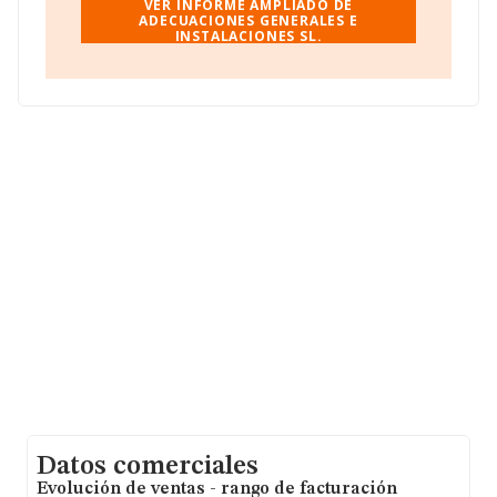
Instalaciones S.L
, CIF B45718541, está situada en
VER INFORME AMPLIADO DE
Calle Antonio Gala núm. 40, (45217), Ugena, en Toledo,
ADECUACIONES GENERALES E
INSTALACIONES SL.
Castilla-la Mancha.
Con los datos a disposición de INFORMA sobre 30.641
empresas pertenecientes al sector, a nivel nacional la
facturación asciende a 9.687 millones de euros y el
promedio de la facturación de ventas entre todas las
compañías asciende a los 316 mil euros. En relación con
la información de la provincia de Toledo, en la base de
datos INFORMA constan 551 empresas, cuyas ventas
en 2010 han alcanzado los 90 millones de euros. Con el
fin de ampliar la información relativa a las compañías, la
media de empleados de las empresas es de 3. La
antigüedad alcanza los 19 años desde la constitución.
Datos comerciales
Evolución de ventas - rango de facturación