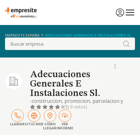
EMPRESITE ESPAÑA
ADECUACIONES GENERALES E INSTALACIONES SL.
Buscar
Adecuaciones
Generales E
Instalaciones Sl.
-construccion, promocion, parcelacion y
urbanizaci'n de solares y terrenos; reforma,
0
/5
( 0 votos)
compra, venta y alquiler de solares,
terrenos, locales de negocio, viviendas,
plazas de aparcamientos, trasteros y
LLAMAR
SITIO WEB
CÓMO
VER
LLEGAR
INFORME
cualquier otra clase