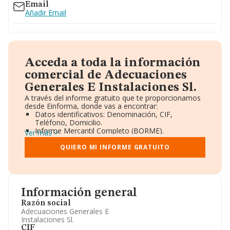
Email
Añadir Email
Acceda a toda la información
comercial de Adecuaciones
Generales E Instalaciones Sl.
A través del informe gratuito que te proporcionamos
desde Einforma, donde vas a encontrar:
Datos identificativos: Denominación, CIF,
Teléfono, Domicilio.
Informe Mercantil Completo (BORME).
Ver más
Gráficos de Evolución Ventas y Empleados.
Consejo de Administración y Administradores.
QUIERO MI INFORME GRATUITO
Directivos y Ejecutivos.
Accionistas.
Participaciones y Vinculaciones en otras empresas.
Artículos de prensa publicados sobre la empresa.
Información oficial y registral complementaria.
Información general
Razón social
Adecuaciones Generales E
Instalaciones Sl.
CIF