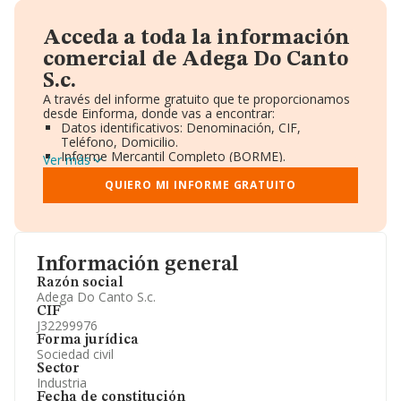
Acceda a toda la información
comercial de Adega Do Canto
S.c.
A través del informe gratuito que te proporcionamos
desde Einforma, donde vas a encontrar:
Datos identificativos: Denominación, CIF,
Teléfono, Domicilio.
Informe Mercantil Completo (BORME).
Ver más
Gráficos de Evolución Ventas y Empleados.
Consejo de Administración y Administradores.
QUIERO MI INFORME GRATUITO
Directivos y Ejecutivos.
Accionistas.
Participaciones y Vinculaciones en otras empresas.
Artículos de prensa publicados sobre la empresa.
Información oficial y registral complementaria.
Información general
Razón social
Adega Do Canto S.c.
CIF
J32299976
Forma jurídica
Sociedad civil
Sector
Industria
Fecha de constitución