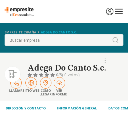
EMPRESITE ESPAÑA
ADEGA DO CANTO S.C.
Buscar
Adega Do Canto S.c.
0
/5
( 0 votos)
LLAMAR
SITIO WEB
CÓMO
VER
LLEGAR
INFORME
DIRECCIÓN Y CONTACTO
INFORMACIÓN GENERAL
DATOS COM