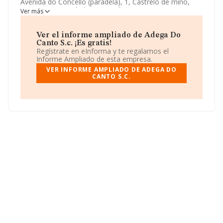
Avenida do Concello (paradela), 1, Castrelo de miño,
Orense. Su actividad CNAE se fine como 1102 -
Ver más
Elaboración de vinos. El modelo de sociedad de
Adega
Do Canto S.c.
es Sociedad civil.
Ver el informe ampliado de Adega Do
Canto S.c. ¡Es gratis!
Regístrate en eInforma y te regalamos el
Informe Ampliado de esta empresa.
VER INFORME AMPLIADO DE ADEGA DO
CANTO S.C.