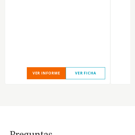
A
VER INFORME
VER FICHA