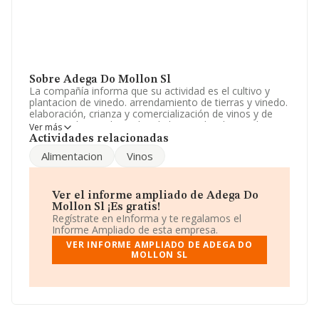
Sobre Adega Do Mollon Sl
La compañía informa que su actividad es el cultivo y
plantacion de vinedo. arrendamiento de tierras y vinedo.
elaboración, crianza y comercialización de vinos y de
otros productos derivados de la uva. destilacion de
Ver más
vinos y orujos fermentados. la compra, tenen. La
Actividades relacionadas
empresa está registrada como Sociedad Limitada.
Alimentacion
Vinos
Clasifica su actividad CNAE como 'Elaboración de vinos',
código 1102. La empresa no tiene actividad en
mercados exteriores.
Ver el informe ampliado de Adega Do
El número de empleados ha sido el mismo con respecto
Mollon Sl ¡Es gratis!
al 2024 y según los datos a disposición de INFORMA, ha
Regístrate en eInforma y te regalamos el
tenido un número de empleados por debajo de la media
Informe Ampliado de esta empresa.
de sector.
VER INFORME AMPLIADO DE ADEGA DO
MOLLON SL
Para más información es posible contactar a través del
teléfono 988222272.
La empresa
Adega Do Mollon S.L
, con CIF B32254575,
tiene domicilio fiscal en Avenida Buenos Aires núm. 19
Local 13, (32004), Ourense, Galicia.