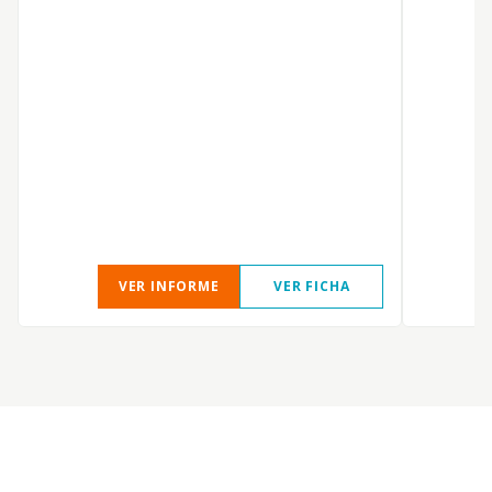
A
VER INFORME
VER FICHA