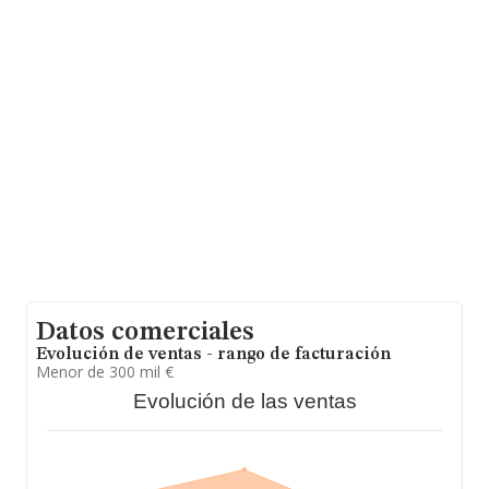
En base a la información de la que dispone INFORMA
sobre 5.573 compañías, la facturación en el ámbito
nacional alcanza los 8.151 millones de euros y se estima
que el promedio de la facturación entre todas las
empresas es de 1 millón de euros. En cuanto a la
información relativa a la provincia de Ourense, en la
base de datos INFORMA constan 166 empresas, con
ventas en el año 2025 de 102 millones de euros. Por
último, con el fin de ampliar la información relativa al
ámbito de la empresa, la media de empleados de las
empresas es de 5. La antigüedad desde la constitución
es de 24 años.
Datos comerciales
Evolución de ventas - rango de facturación
Menor de 300 mil €
Evolución de las ventas