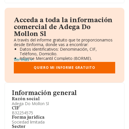
Acceda a toda la información
comercial de Adega Do
Mollon Sl
A través del informe gratuito que te proporcionamos
desde Einforma, donde vas a encontrar:
Datos identificativos: Denominación, CIF,
Teléfono, Domicilio.
Informe Mercantil Completo (BORME).
Ver más
Gráficos de Evolución Ventas y Empleados.
Consejo de Administración y Administradores.
QUIERO MI INFORME GRATUITO
Directivos y Ejecutivos.
Accionistas.
Participaciones y Vinculaciones en otras empresas.
Artículos de prensa publicados sobre la empresa.
Información oficial y registral complementaria.
Información general
Razón social
Adega Do Mollon Sl
CIF
B32254575
Forma jurídica
Sociedad limitada
Sector