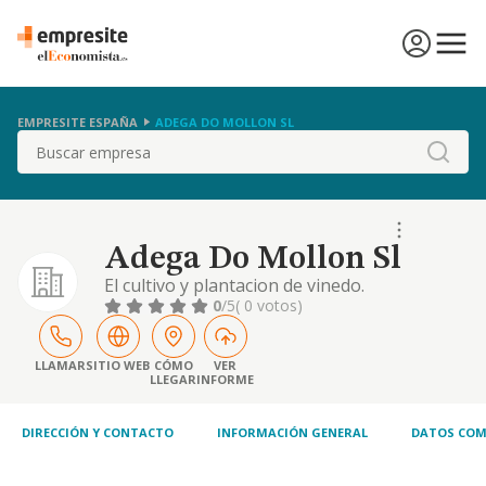
EMPRESITE ESPAÑA
ADEGA DO MOLLON SL
Buscar
Adega Do Mollon Sl
El cultivo y plantacion de vinedo.
arrendamiento de tierras y vinedo.
0
/5
( 0 votos)
elaboracion, crianza y comercializacion de
vinos y de otros productos derivados de la
uva. destilacion de vinos y orujos
LLAMAR
SITIO WEB
CÓMO
VER
LLEGAR
INFORME
fermentados. la compra, tenen
DIRECCIÓN Y CONTACTO
INFORMACIÓN GENERAL
DATOS COM