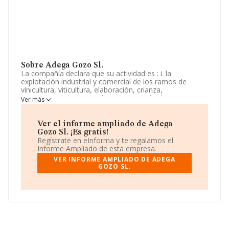
Sobre Adega Gozo Sl.
La compañía declara que su actividad es : i. la
explotación industrial y comercial de los ramos de
vinicultura, viticultura, elaboración, crianza,
compraventa, exportación e importación de vinos y
Ver más
licores de todas clases y su comercialización. ii.
explotaciones agropecuarias. si para el desarrollo de
alguna de las actividades que conforma. La empresa
Ver el informe ampliado de Adega
aparece inscrita en el Registro Mercantil como Sociedad
Gozo Sl. ¡Es gratis!
Limitada. Tiene CNAE: 1102 - 'Elaboración de vinos'. No
Regístrate en eInforma y te regalamos el
realiza actividad de importación y/o exportación.
Informe Ampliado de esta empresa.
VER INFORME AMPLIADO DE ADEGA
La dirección de correo es
adegagozo@gmail.com
.
GOZO SL.
La empresa española
Adega Gozo S.L
, B27501451, se
encuentra en Lugar Torno Parroquia De Rivas De Miño
núm. 31, (27540), O Saviñao, provincia de Lugo, Galicia.
Con los datos a disposición de INFORMA sobre 5.558
empresas pertenecientes al sector, la facturación en el
ámbito nacional alcanza los 8.129 millones de euros y la