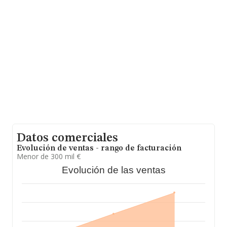
media entre todas las compañías es de 1 millón de
euros de ventas en 2024. En relación con la información
de la provincia de Lugo, en la base de datos INFORMA
constan 61 empresas, con ventas en 2024 de hasta 10
millones de euros. Para aportar ulterior información de
interés en el ámbito sectorial, la antigüedad alcanza los
24 años desde la constitución. Los empleados de media
son 5.
Datos comerciales
Evolución de ventas - rango de facturación
Menor de 300 mil €
Evolución de las ventas