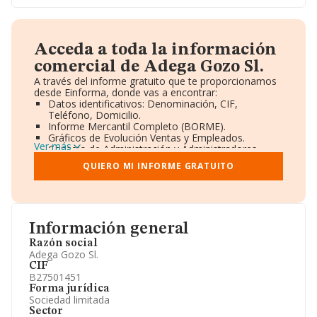
Acceda a toda la información
comercial de Adega Gozo Sl.
A través del informe gratuito que te proporcionamos
desde Einforma, donde vas a encontrar:
Datos identificativos: Denominación, CIF,
Teléfono, Domicilio.
Informe Mercantil Completo (BORME).
Gráficos de Evolución Ventas y Empleados.
Ver más
Consejo de Administración y Administradores.
Directivos y Ejecutivos.
QUIERO MI INFORME GRATUITO
Accionistas.
Participaciones y Vinculaciones en otras empresas.
Artículos de prensa publicados sobre la empresa.
Información oficial y registral complementaria.
Información general
Razón social
Adega Gozo Sl.
CIF
B27501451
Forma jurídica
Sociedad limitada
Sector