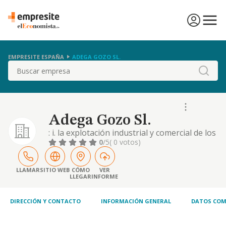
EMPRESITE ESPAÑA
ADEGA GOZO SL.
Buscar
Adega Gozo Sl.
: i. la explotación industrial y comercial de los
ramos de vinicultura, viticultura,
0
/5
( 0 votos)
elaboración, crianza, compraventa,
exportación e importación de vinos y licores
de todas clases y su comercialización. ii.
LLAMAR
SITIO WEB
CÓMO
VER
LLEGAR
INFORME
explotaciones agropecuarias. si para el
desarrollo de alguna de las actividades que
conforma
DIRECCIÓN Y CONTACTO
INFORMACIÓN GENERAL
DATOS COM