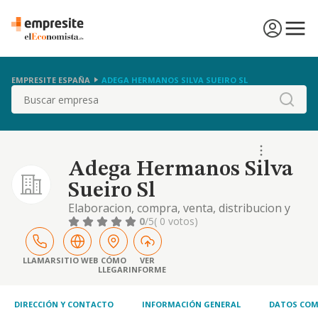
EMPRESITE ESPAÑA
ADEGA HERMANOS SILVA SUEIRO SL
Buscar
Adega Hermanos Silva
Sueiro Sl
Elaboracion, compra, venta, distribucion y
comercializacion de toda clase de vinos,
0
/5
( 0 votos)
especialmente del vino albarino y sus
derivados.
LLAMAR
SITIO WEB
CÓMO
VER
LLEGAR
INFORME
DIRECCIÓN Y CONTACTO
INFORMACIÓN GENERAL
DATOS COM