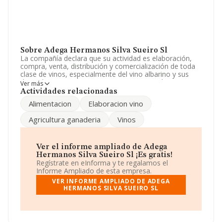
Sobre Adega Hermanos Silva Sueiro Sl
La compañía declara que su actividad es elaboración,
compra, venta, distribución y comercialización de toda
clase de vinos, especialmente del vino albarino y sus
derivados. La empresa aparece inscrita en el Registro
Ver más
Mercantil como Sociedad Limitada. Su CNAE
Actividades relacionadas
corresponde a 1102 con código 'Elaboración de vinos'.
Alimentacion
Elaboracion vino
La empresa no tiene actividad en mercados exteriores.
Agricultura ganaderia
Vinos
La compañía
Adega Hermanos Silva Sueiro S.L
, con
número de identificación fiscal B36227205, tiene
domicilio fiscal en Lugar Broullon núm. 1, (36968), en el
municipio de As Covas, en Pontevedra, Galicia.
Ver el informe ampliado de Adega
Hermanos Silva Sueiro Sl ¡Es gratis!
En relación con el sector y disponiendo de los datos de
Regístrate en eInforma y te regalamos el
hasta 5.558 empresas, a nivel nacional la facturación
Informe Ampliado de esta empresa.
asciende a 8.129 millones de euros y se calcula un
VER INFORME AMPLIADO DE ADEGA
promedio de facturación de 1 millón de euros entre
HERMANOS SILVA SUEIRO SL
todas las compañías. En relación con la información de
la provincia de Pontevedra, en la base de datos de
INFORMA aparecen 223 empresas, cuyas ventas han
obtenido los 191 millones de euros. Como información