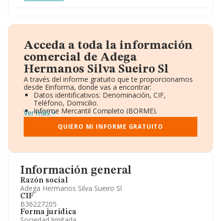
Acceda a toda la información
comercial de Adega
Hermanos Silva Sueiro Sl
A través del informe gratuito que te proporcionamos
desde Einforma, donde vas a encontrar:
Datos identificativos: Denominación, CIF,
Teléfono, Domicilio.
Informe Mercantil Completo (BORME).
Ver más
Gráficos de Evolución Ventas y Empleados.
Consejo de Administración y Administradores.
QUIERO MI INFORME GRATUITO
Directivos y Ejecutivos.
Accionistas.
Participaciones y Vinculaciones en otras empresas.
Artículos de prensa publicados sobre la empresa.
Información oficial y registral complementaria.
Información general
Razón social
Adega Hermanos Silva Sueiro Sl
CIF
B36227205
Forma jurídica
Sociedad limitada