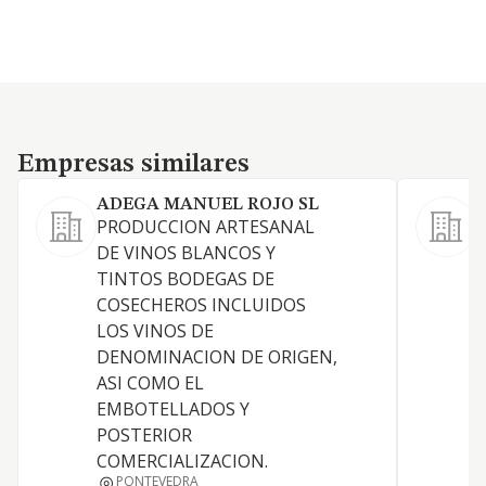
Empresas similares
Empresas similares
ADEGA MANUEL ROJO SL
PRODUCCION ARTESANAL
L
DE VINOS BLANCOS Y
e
TINTOS BODEGAS DE
d
COSECHEROS INCLUIDOS
c
LOS VINOS DE
i
DENOMINACION DE ORIGEN,
t
ASI COMO EL
d
EMBOTELLADOS Y
POSTERIOR
COMERCIALIZACION.
PONTEVEDRA