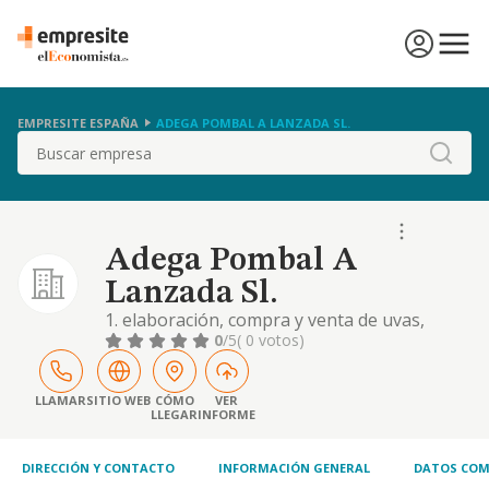
EMPRESITE ESPAÑA
ADEGA POMBAL A LANZADA SL.
Buscar
Adega Pombal A
Lanzada Sl.
1. elaboración, compra y venta de uvas,
vinos y alcoholes. 2. el cultivo de la vid,
0
/5
( 0 votos)
fabricación de pipería y demás ramas
relacionadas con el comercio de vinos y
espirituosos. 3. la construcción, compra y
LLAMAR
SITIO WEB
CÓMO
VER
LLEGAR
INFORME
adquisición, en todo o en parte, y arriendo
de bodegas, almacenes, equipamiento,
destilerías y d
DIRECCIÓN Y CONTACTO
INFORMACIÓN GENERAL
DATOS COM