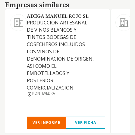
Empresas similares
Empresas similares
ADEGA MANUEL ROJO SL
PRODUCCION ARTESANAL
L
DE VINOS BLANCOS Y
e
TINTOS BODEGAS DE
d
COSECHEROS INCLUIDOS
c
LOS VINOS DE
i
DENOMINACION DE ORIGEN,
t
ASI COMO EL
d
EMBOTELLADOS Y
POSTERIOR
COMERCIALIZACION.
PONTEVEDRA
VER INFORME
VER FICHA