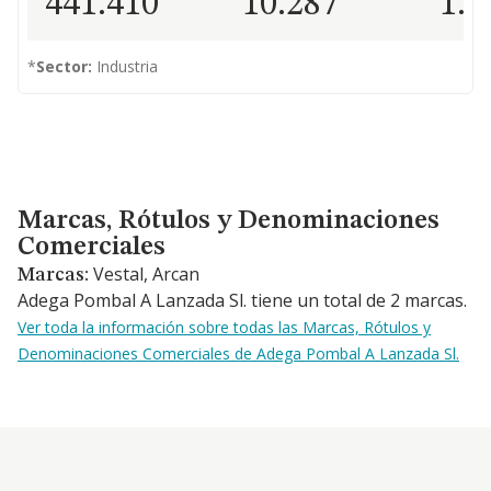
441.410
10.287
1.5
*
Sector:
Industria
Marcas, Rótulos y Denominaciones Comerciales
Marcas, Rótulos y Denominaciones
Comerciales
Vestal, Arcan
Marcas:
Adega Pombal A Lanzada Sl. tiene un total de 2 marcas.
Ver toda la información sobre todas las Marcas, Rótulos y
Denominaciones Comerciales de Adega Pombal A Lanzada Sl.