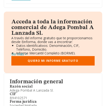
Acceda a toda la información
comercial de Adega Pombal A
Lanzada Sl.
A través del informe gratuito que te proporcionamos
desde Einforma, donde vas a encontrar:
Datos identificativos: Denominación, CIF,
Teléfono, Domicilio.
Informe Mercantil Completo (BORME).
Ver más
Gráficos de Evolución Ventas y Empleados.
Consejo de Administración y Administradores.
QUIERO MI INFORME GRATUITO
Directivos y Ejecutivos.
Accionistas.
Participaciones y Vinculaciones en otras empresas.
Artículos de prensa publicados sobre la empresa.
Información oficial y registral complementaria.
Información general
Razón social
Adega Pombal A Lanzada Sl.
CIF
B94102571
Forma jurídica
Sociedad limitada