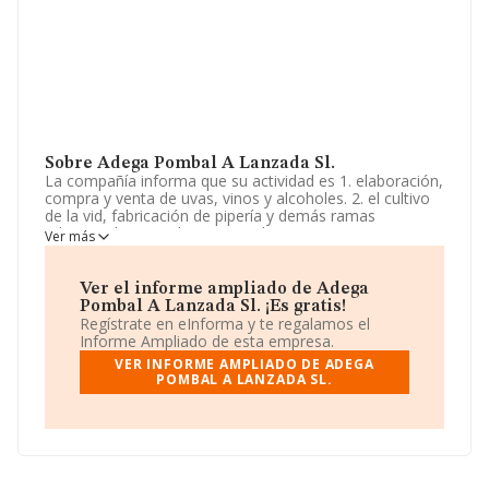
Sobre Adega Pombal A Lanzada Sl.
La compañía informa que su actividad es 1. elaboración,
compra y venta de uvas, vinos y alcoholes. 2. el cultivo
de la vid, fabricación de pipería y demás ramas
relacionadas con el comercio de vinos y espirituosos. 3.
Ver más
la construcción, compra y adquisición, en todo o en
parte, y arriendo de bodegas, almacenes, equipamiento,
destilerías y d. La empresa aparece inscrita en el
Ver el informe ampliado de Adega
Registro Mercantil como Sociedad Limitada. Tiene
Pombal A Lanzada Sl. ¡Es gratis!
CNAE: 1102 - 'Elaboración de vinos'. La empresa no
Regístrate en eInforma y te regalamos el
tiene actividad en mercados exteriores.
Informe Ampliado de esta empresa.
VER INFORME AMPLIADO DE ADEGA
La plantilla permanece igual y teniendo en cuenta la
POMBAL A LANZADA SL.
información disponible en INFORMA, ha dispuesto de
un número de empleados por debajo de la media de
sector.
Dentro del ranking de empresas elaborado por
INFORMA, atendiendo a los niveles de facturación,