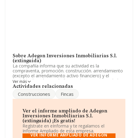
Sobre Adegon Inversiones Inmobiliarias S.l.
(extinguida)
La compañía informa que su actividad es la
compraventa, promoción. construcción. arrendamiento
(excepto el arrendamiento activo financiero) y el
acabado de todo tipo de fincas urbanas. La sociedad
Ver más
está registrada como Sociedad Limitada. Su CNAE
Actividades relacionadas
corresponde a 6812 con código '%cnae%'. No realiza
Construcciones
Fincas
actividad de importación y/o exportación.
El número de empleados ha sido el mismo con respecto
al 2010 y según las cifras existentes en la base de datos
Ver el informe ampliado de Adegon
de INFORMA, el número de empleados ha estado por
Inversiones Inmobiliarias S.l.
encima de la media de sector.
(extinguida) ¡Es gratis!
Regístrate en eInforma y te regalamos el
Su teléfono es 934367091.
Informe Ampliado de esta empresa.
VER INFORME AMPLIADO DE ADEGON