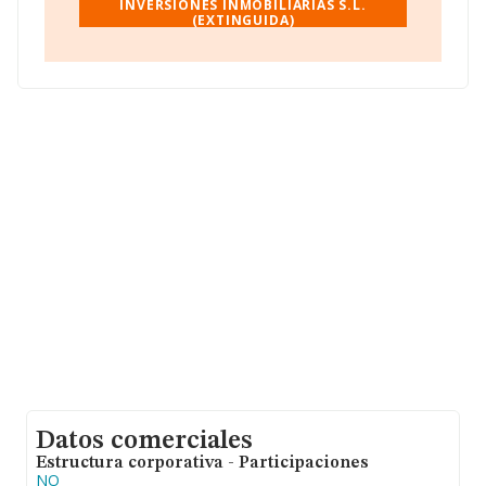
La sociedad española
INVERSIONES INMOBILIARIAS S.L.
Adegon Inversiones
(EXTINGUIDA)
Inmobiliarias S.L. (extinguida)
, con NIF B61868964,
está situada en Calle Sant Salvador núm. 11 Piso 1 Pta
1, (08290), Cerdanyola Del Valles, provincia de
Barcelona, Cataluña.
En relación con el sector y disponiendo de los datos de
hasta 231.218 empresas, en el ámbito nacional la
facturación alcanza la cifra de 29.817 millones de euros
y se calcula un promedio de facturación de 128 mil
euros entre todas las compañías. Para aportar ulterior
información de interés en el ámbito sectorial, la media
de empleados es de 1. La media de antigüedad desde la
constitución es de 20 años.
Datos comerciales
Estructura corporativa - Participaciones
NO