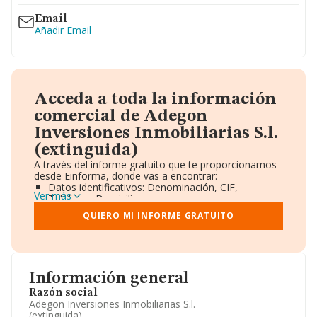
Email
Añadir Email
Acceda a toda la información
comercial de Adegon
Inversiones Inmobiliarias S.l.
(extinguida)
A través del informe gratuito que te proporcionamos
desde Einforma, donde vas a encontrar:
Datos identificativos: Denominación, CIF,
Ver más
Teléfono, Domicilio.
Informe Mercantil Completo (BORME).
QUIERO MI INFORME GRATUITO
Gráficos de Evolución Ventas y Empleados.
Consejo de Administración y Administradores.
Directivos y Ejecutivos.
Accionistas.
Participaciones y Vinculaciones en otras empresas.
Información general
Artículos de prensa publicados sobre la empresa.
Información oficial y registral complementaria.
Razón social
Adegon Inversiones Inmobiliarias S.l.
(extinguida)