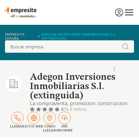
EMPRESITE
ADEGON INVERSIONES INMOBILIARIAS S.L.
ESPAÑA
(EXTINGUIDA)
Buscar
Adegon Inversiones
Inmobiliarias S.l.
(extinguida)
La compraventa, promocion. construccion.
arrendamiento (excepto el arrendamiento
0
/5
( 0 votos)
activo financiero) y el acabado de todo tipo
de fincas urbanas.
LLAMAR
SITIO WEB
CÓMO
VER
LLEGAR
INFORME