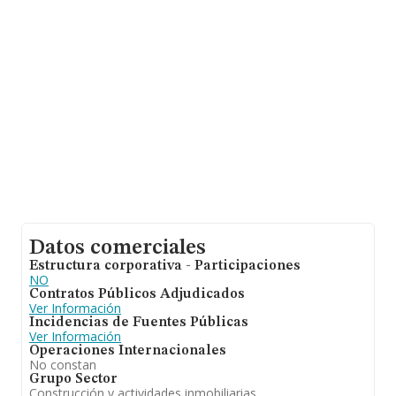
y el promedio de la facturación de ventas entre todas
las compañías asciende a los 128 mil euros. En relación
con la información de la provincia de Málaga, en la base
de datos de INFORMA aparecen 17407 empresas,
cuyas ventas han alcanzado los 1.345 millones de euros.
Con el fin de ampliar la información relativa a las
compañías, los empleados de media son 1; la media de
antigüedad desde la constitución es de 20 años.
Datos comerciales
Estructura corporativa - Participaciones
NO
Contratos Públicos Adjudicados
Ver Información
Incidencias de Fuentes Públicas
Ver Información
Operaciones Internacionales
No constan
Grupo Sector
Construcción y actividades inmobiliarias