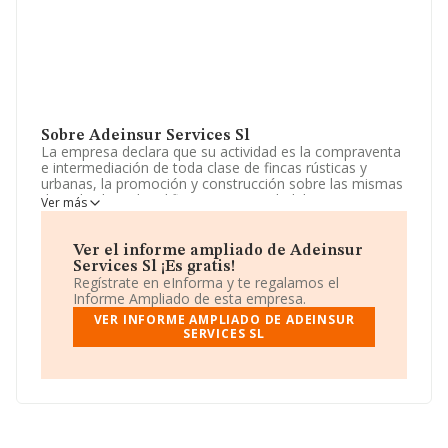
Sobre Adeinsur Services Sl
La empresa declara que su actividad es la compraventa
e intermediación de toda clase de fincas rústicas y
urbanas, la promoción y construcción sobre las mismas
de toda clase de edificaciones, su rehabilitacion, venta o
Ver más
arrendamiento no financiero, y la construcción de toda
clase de obras públicas o privadas. instalaciones de
cualquier na. La sociedad está inscrita en el Registro
Ver el informe ampliado de Adeinsur
Mercantil como Sociedad Limitada. Tiene CNAE: 6812 -
Services Sl ¡Es gratis!
'%cnae%'. La compañía no tiene actividad en mercados
Regístrate en eInforma y te regalamos el
exteriores.
Informe Ampliado de esta empresa.
VER INFORME AMPLIADO DE ADEINSUR
La sociedad española
Adeinsur Services S.L
, con CIF
SERVICES SL
B93097426, tiene su domicilio social establecido en
Calle Cuarteles núm. 39 Esc 1 1 A, (29002), Málaga,
Andalucía.
En base a la información de la que dispone INFORMA
sobre 231.218 compañías, en el ámbito nacional la
facturación alcanza la cifra de 29.817 millones de euros