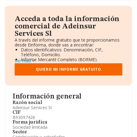
Acceda a toda la información
comercial de Adeinsur
Services Sl
A través del informe gratuito que te proporcionamos
desde Einforma, donde vas a encontrar:
Datos identificativos: Denominación, CIF,
Teléfono, Domicilio.
Informe Mercantil Completo (BORME).
Ver más
Gráficos de Evolución Ventas y Empleados.
Consejo de Administración y Administradores.
QUIERO MI INFORME GRATUITO
Directivos y Ejecutivos.
Accionistas.
Participaciones y Vinculaciones en otras empresas.
Artículos de prensa publicados sobre la empresa.
Información oficial y registral complementaria.
Información general
Razón social
Adeinsur Services Sl
CIF
B93097426
Forma jurídica
Sociedad limitada
Sector
Construcción y actividades