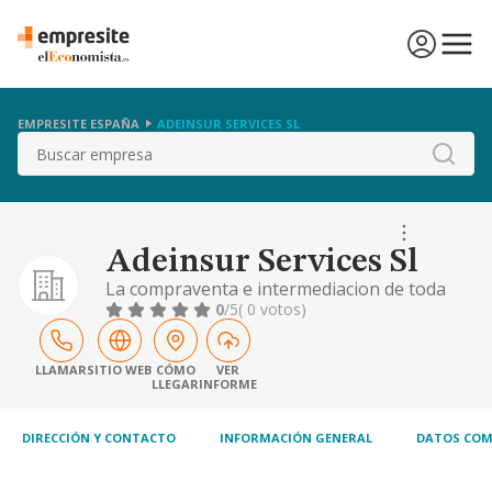
EMPRESITE ESPAÑA
ADEINSUR SERVICES SL
Buscar
Adeinsur Services Sl
La compraventa e intermediacion de toda
clase de fincas rusticas y urbanas, la
0
/5
( 0 votos)
promocion y construccion sobre las mismas
de toda clase de edificaciones, su
rehabilitacion, venta o arrendamiento no
LLAMAR
SITIO WEB
CÓMO
VER
LLEGAR
INFORME
financiero, y la construccion de toda clase de
obras publicas o privadas. instalaciones de
cualquier na
DIRECCIÓN Y CONTACTO
INFORMACIÓN GENERAL
DATOS COM