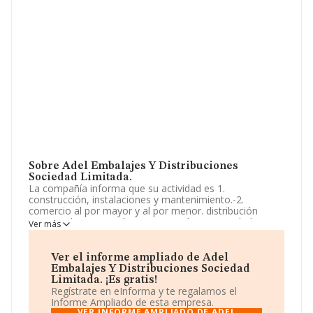
Sobre Adel Embalajes Y Distribuciones
Sociedad Limitada.
La compañía informa que su actividad es 1.
construcción, instalaciones y mantenimiento.-2.
comercio al por mayor y al por menor. distribución
comercial. importación y exportación.-3. actividades
Ver más
inmobiliarias.-4. actividades profesionales.-5. industrias
manufactureras y textiles.-6. turismo, hostelería y
restauración. La sociedad está inscrita en el Registro
Ver el informe ampliado de Adel
Mercantil como Sociedad Limitada. Su CNAE
Embalajes Y Distribuciones Sociedad
corresponde a 4712 con código '%cnae%'. La sociedad
Limitada. ¡Es gratis!
no tiene actividad en mercados exteriores.
Regístrate en eInforma y te regalamos el
Informe Ampliado de esta empresa.
La compañía
Adel Embalajes y Distribuciones
VER INFORME AMPLIADO DE ADEL