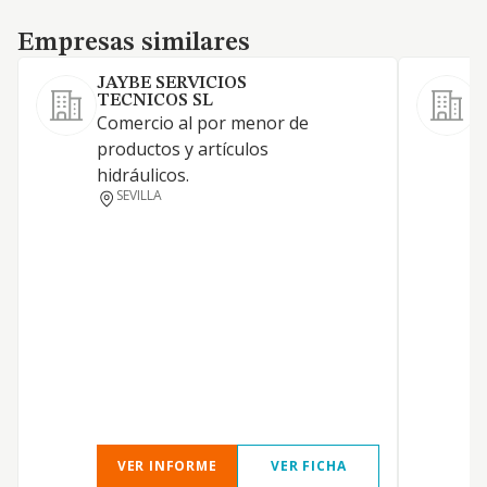
Empresas similares
Empresas similares
JAYBE SERVICIOS
TECNICOS SL
Comercio al por menor de
C
productos y artículos
a
hidráulicos.
a
SEVILLA
l
d
c
p
e
d
VER INFORME
VER FICHA