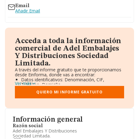
Email
Añadir Email
Acceda a toda la información
comercial de Adel Embalajes
Y Distribuciones Sociedad
Limitada.
A través del informe gratuito que te proporcionamos
desde Einforma, donde vas a encontrar:
Datos identificativos: Denominación, CIF,
Ver más
Teléfono, Domicilio.
Informe Mercantil Completo (BORME).
QUIERO MI INFORME GRATUITO
Gráficos de Evolución Ventas y Empleados.
Consejo de Administración y Administradores.
Directivos y Ejecutivos.
Accionistas.
Participaciones y Vinculaciones en otras empresas.
Información general
Artículos de prensa publicados sobre la empresa.
Información oficial y registral complementaria.
Razón social
Adel Embalajes Y Distribuciones
Sociedad Limitada.