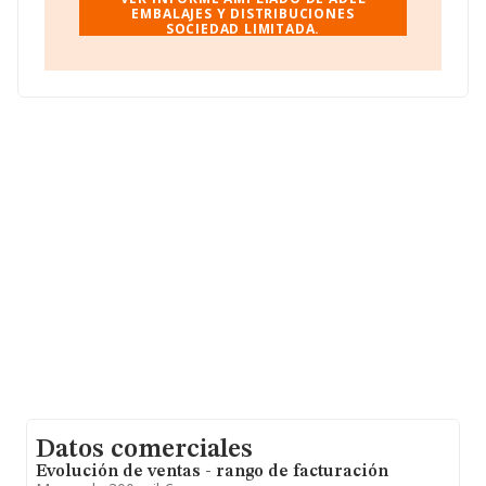
Sociedad Limitada
EMBALAJES Y DISTRIBUCIONES
, B90186487, está situada en Calle
SOCIEDAD LIMITADA.
Alberche núm. 2 Loc Dr, (41005), Sevilla, Andalucía.
Con los datos a disposición de INFORMA sobre 21.560
empresas pertenecientes al sector, la facturación en el
ámbito nacional alcanza los 6.711 millones de euros y
se estima que el promedio de la facturación entre todas
las empresas es de 311 mil euros. En relación con la
información de la provincia de Sevilla, en la base de
datos de INFORMA aparecen 815 empresas, con ventas
en el año 2023 de 154 millones de euros. Como
información adicional de interés, la media de empleados
de las empresas es de 2. La media de antigüedad desde
la constitución es de 18 años.
Datos comerciales
Evolución de ventas - rango de facturación