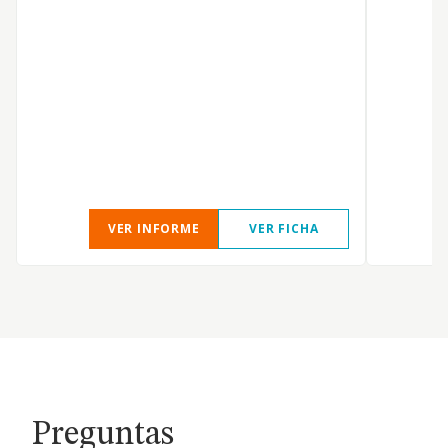
r
v
VER INFORME
VER FICHA
Preguntas