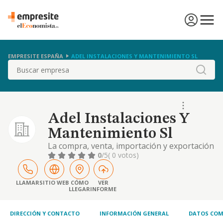
EMPRESITE ESPAÑA
ADEL INSTALACIONES Y MANTENIMIENTO SL
Buscar
Adel Instalaciones Y
Mantenimiento Sl
La compra, venta, importación y exportación
de chatarra de metales y papel. la
0
/5
( 0 votos)
recuperación de maquinaria e instación de
las mismas. la supervisión de instalaciones
eléctricas de alta, media y baja tensión. las
LLAMAR
SITIO WEB
CÓMO
VER
LLEGAR
INFORME
auditorías energéticas y eléctricas. la
instalación de laboratorios de análisis
clínicos
DIRECCIÓN Y CONTACTO
INFORMACIÓN GENERAL
DATOS COM