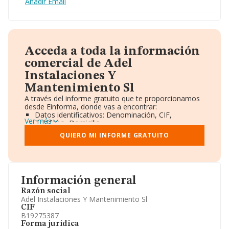
Añadir Email
Acceda a toda la información
comercial de Adel
Instalaciones Y
Mantenimiento Sl
A través del informe gratuito que te proporcionamos
desde Einforma, donde vas a encontrar:
Datos identificativos: Denominación, CIF,
Ver más
Teléfono, Domicilio.
Informe Mercantil Completo (BORME).
QUIERO MI INFORME GRATUITO
Gráficos de Evolución Ventas y Empleados.
Consejo de Administración y Administradores.
Directivos y Ejecutivos.
Accionistas.
Participaciones y Vinculaciones en otras empresas.
Información general
Artículos de prensa publicados sobre la empresa.
Información oficial y registral complementaria.
Razón social
Adel Instalaciones Y Mantenimiento Sl
CIF
B19275387
Forma jurídica