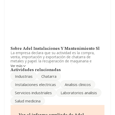
Sobre Adel Instalaciones Y Mantenimiento Sl
La empresa declara que su actividad es la compra,
venta, importación y exportación de chatarra de
metales y papel. la recuperación de maquinaria e
instación de las mismas. la supervisión de instalaciones
Ver más
eléctricas de alta, media y baja tensión. las auditorías
Actividades relacionadas
energéticas y eléctricas. la instalación de laboratorios de
Industrias
Chatarra
análisis clínicos. La sociedad está registrada como
Sociedad Limitada. Su CNAE corresponde a 4687 con
Instalaciones electricas
Analisis clinicos
código '%cnae%'. La empresa realiza actividad
internacional tanto de importación como exportación.
Servicios industriales
Laboratorios analisis
La sociedad
Adel Instalaciones y Mantenimiento
Salud medicina
S.L
, con número de identificación fiscal B19275387,
está situada en Calle Pit Roig núm. 10 B 08, (03700), en
el municipio de Denia, en Alicante, Comunidad
Valenciana.